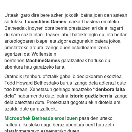
Urteak igaro dira bere azken jokotik, baina joan den astean
sortutako
Lucasfilms Games
markari hasiera emateko
Bethesdak Indyren obra berria prestatzen ari dela iragarri
du sare sozialetan. Teaser labur batekin egin du, eta bertan
arkeologoaren txapel eta zigor ezagunekin batera jokoa
prestatzeko ardura izango duen estudioaren izena
agertzen da: Wolfenstein
berrienen
MachineGames
garatzaileak hartuko du
abentura hau garatzeko lana.
Oraindik izenburu ofizialik gabe, bideojokoaren ekoizlea
Todd Howard Bethesdako burua izango dela adierazi dute
txio batean. Xehetasun gehiago aipatzeko
“denbora falta
dela”
nabarmendu dute, baina
istorio guztiz berria
izango
dela baieztatu dute. Proiektuari gogotsu ekin diotela ere
azaldu dute garatzaileek.
Microsoftek Bethesda erosi zuen
pasa den urteko
irailean. Ikusteko dago beraz abentura berri hau zein
plataformetarako estreinatuko duten.