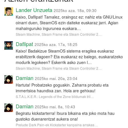
Lander Unzueta
2025ko aza. 18a, 09:30
Kaixo, Daflipat! Tamalez, oraingoz ez: nahiz eta GNU/Linux
oinarri duen, SteamOS ezin daiteke euskaraz jarri. Agian
mahainguruko ingurunea euskara…
Steam Machine, Steam Frame eta Steam Controller 2…
Daflipat
2025ko aza. 17a, 18:25
Kaixo! Badakizue SteamOS sistema eragilea euskaraz
erabiltzerik dagoen? Eta euskaraz ez balego, euskaratzeko
modurik legokeen? Eskerrik asko zuen l…
Steam Machine, Steam Frame eta Steam Controller 2…
Damian
2025ko mai. 20a, 23:04
Hartuta! Probatzeko goguakin. Zaharra probatu eta
immertsioa haundixa zan. Hola are gehixau!
S.T.A.L.K.E.R.: Legends of the Zone bildumak tril…
Damian
2025ko mai. 8a, 10:43
Begiratu kickstarterra! Itxura bikaina eta joko mota hau
gustoko duenarentzat aukera ona!
Prelude Dark Pain-ek Kickstarter kanpaina arrakas…