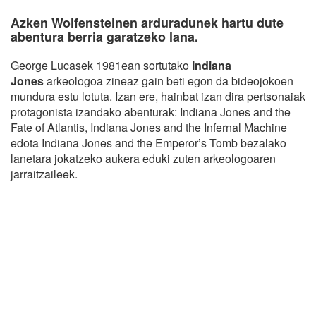
Azken Wolfensteinen arduradunek hartu dute
abentura berria garatzeko lana.
George Lucasek 1981ean sortutako
Indiana
Jones
arkeologoa zineaz gain beti egon da bideojokoen
mundura estu lotuta. Izan ere, hainbat izan dira pertsonaiak
protagonista izandako abenturak: Indiana Jones and the
Fate of Atlantis, Indiana Jones and the Infernal Machine
edota Indiana Jones and the Emperor’s Tomb bezalako
lanetara jokatzeko aukera eduki zuten arkeologoaren
jarraitzaileek.