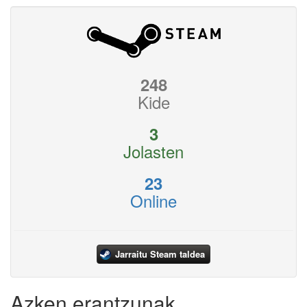
248
Kide
3
Jolasten
23
Online
Jarraitu Steam taldea
Azken erantzunak