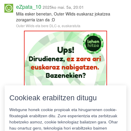
eZpata_10
2025ko mai. 5a, 20:01
Mila esker benetan, Outer Wilds euskaraz jokatzea
zoragarria izan da :D
Outer Wilds eta bere DLC-a, euskaratuta
Cookieak erabiltzen ditugu
Webgune honek cookie propioak eta hirugarrenen cookie-
fitxategiak erabiltzen ditu. Zure esperientzia eta zerbitzuak
hobetzeko asmoz, cookie teknologiaz baliatzen gara. Ohar
hau onartuz gero, teknologia hori erabiltzeko baimen