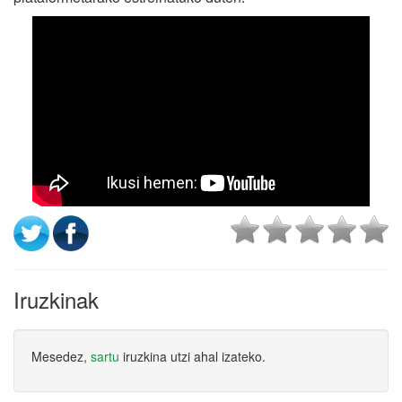
Iruzkinak
Mesedez,
sartu
iruzkina utzi ahal izateko.