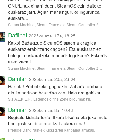
GNU/Linux oinarri duen, SteamOS ezin daiteke
euskaraz jarri. Agian mahainguruko ingurunea
euskara…
Steam Machine, Steam Frame eta Steam Controller 2…
Daflipat
2025ko aza. 17a, 18:25
Kaixo! Badakizue SteamOS sistema eragilea
euskaraz erabiltzerik dagoen? Eta euskaraz ez
balego, euskaratzeko modurik legokeen? Eskerrik
asko zuen l…
Steam Machine, Steam Frame eta Steam Controller 2…
Damian
2025ko mai. 20a, 23:04
Hartuta! Probatzeko goguakin. Zaharra probatu
eta immertsioa haundixa zan. Hola are gehixau!
S.T.A.L.K.E.R.: Legends of the Zone bildumak tril…
Damian
2025ko mai. 8a, 10:43
Begiratu kickstarterra! Itxura bikaina eta joko mota
hau gustoko duenarentzat aukera ona!
Prelude Dark Pain-ek Kickstarter kanpaina arrakas…