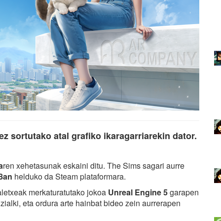
z sortutako atal grafiko ikaragarriarekin dator.
a
ren xehetasunak eskaini ditu. The Sims sagari aurre
28an
helduko da Steam plataformara.
taletxeak merkaturatutako jokoa
Unreal Engine 5
garapen
zialki, eta ordura arte hainbat bideo zein aurrerapen