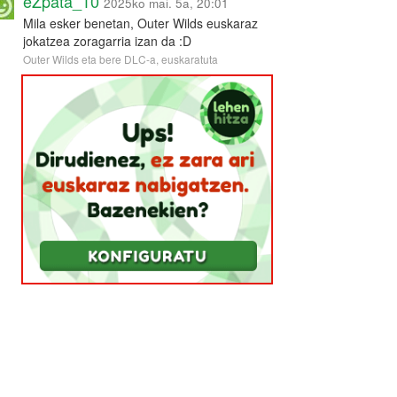
eZpata_10
2025ko mai. 5a, 20:01
Mila esker benetan, Outer Wilds euskaraz
jokatzea zoragarria izan da :D
Outer Wilds eta bere DLC-a, euskaratuta