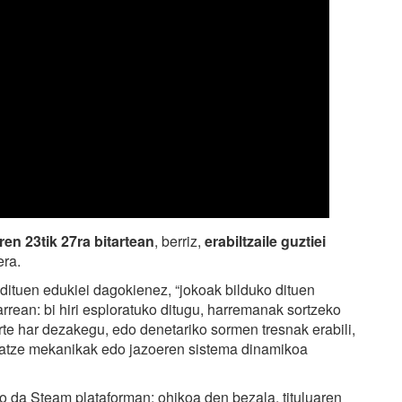
en 23tik 27ra bitartean
, berriz,
erabiltzaile guztiei
era.
dituen edukiei dagokienez, “jokoak bilduko dituen
rrean: bi hiri esploratuko ditugu, harremanak sortzeko
te har dezakegu, edo denetariko sormen tresnak erabili,
idatze mekanikak edo jazoeren sistema dinamikoa
o da Steam plataforman; ohikoa den bezala, tituluaren