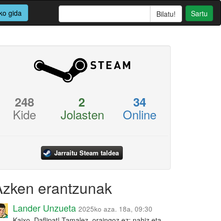
ko gida
Sartu
248
2
34
Kide
Jolasten
Online
Jarraitu Steam taldea
Azken erantzunak
Lander Unzueta
2025ko aza. 18a, 09:30
Kaixo, Daflipat! Tamalez, oraingoz ez: nahiz eta