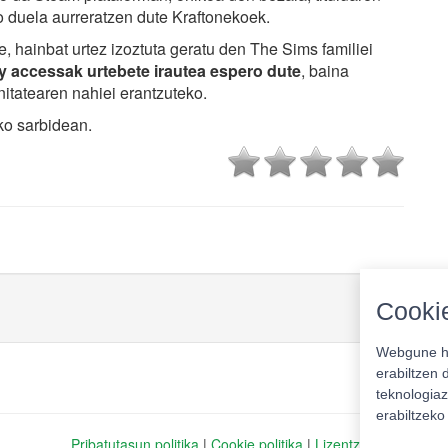
ko duela aurreratzen dute Kraftonekoek.
, hainbat urtez izoztuta geratu den The Sims familiei
ly accessak urtebete irautea espero dute
, baina
nitatearen nahiei erantzuteko.
ko sarbidean.
Cookie
Webgune ho
erabiltzen 
teknologiaz
erabiltzek
Pribatutasun politika
|
Cookie politika
|
Lizentziak