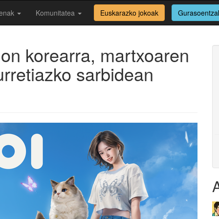
enak
Komunitatea
Euskarazko jokoak
Gurasoentza
lon korearra, martxoaren
urretiazko sarbidean