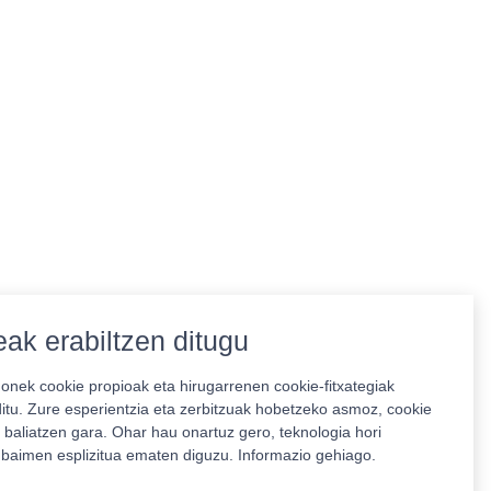
ak erabiltzen ditugu
nek cookie propioak eta hirugarrenen cookie-fitxategiak
ditu. Zure esperientzia eta zerbitzuak hobetzeko asmoz, cookie
 baliatzen gara. Ohar hau onartuz gero, teknologia hori
o baimen esplizitua ematen diguzu.
Informazio gehiago.