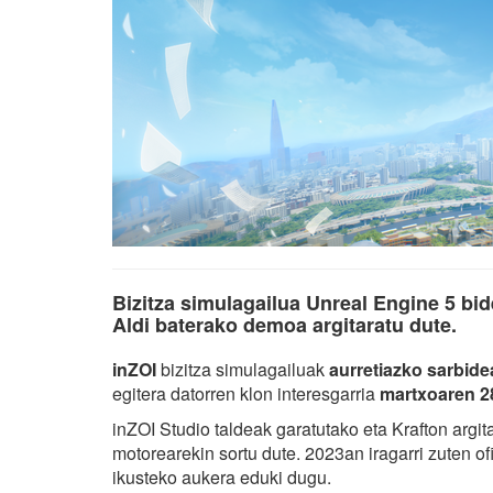
Bizitza simulagailua Unreal Engine 5 bide
Aldi baterako demoa argitaratu dute.
inZOI
bizitza simulagailuak
aurretiazko sarbide
egitera datorren klon interesgarria
martxoaren 
inZOI Studio taldeak garatutako eta Krafton argi
motorearekin sortu dute. 2023an iragarri zuten ofi
ikusteko aukera eduki dugu.