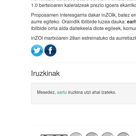
1.0 bertsioaren kaleratzeak prezio igoera ekarri
Proposamen interesgarria dakar inZOIk, batez ere
aurre egiteko. Oraindik ibilbide luzea dauka:
ear
ibilbide orria alda daitekeela diote egileek, komu
inZOI martxoaren 28an estreinatuko da aurretiaz
Iruzkinak
Mesedez,
sartu
iruzkina utzi ahal izateko.