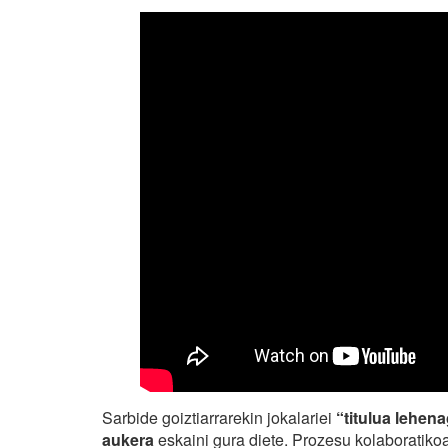
Sarbide goiztiarrarekin jokalariei
“titulua lehen
aukera
eskaini gura diete. Prozesu kolaboratiko