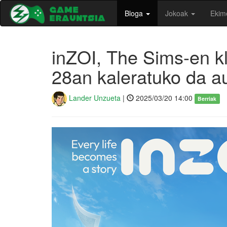
Bloga
Jokoak
Ekim
inZOI, The Sims-en k
28an kaleratuko da a
Lander Unzueta
|
2025/03/20 14:00
Berriak