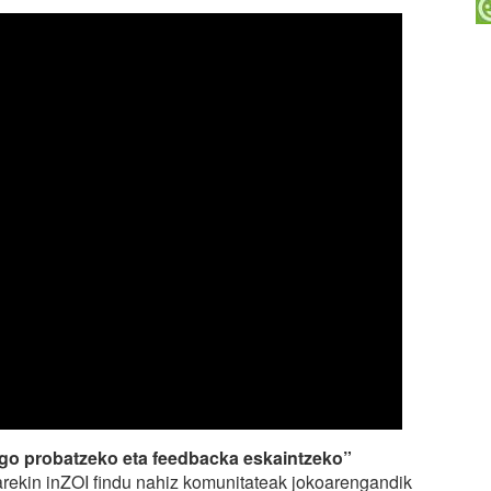
ago probatzeko eta feedbacka eskaintzeko”
arekin inZOI findu nahiz komunitateak jokoarengandik