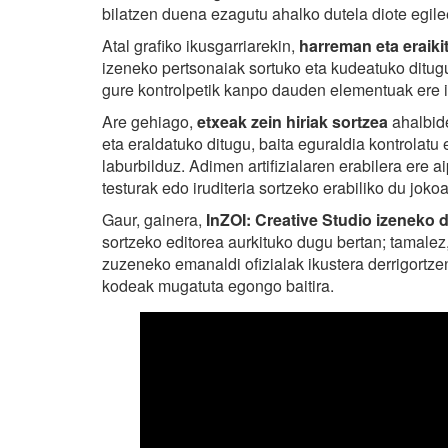
bilatzen duena ezagutu ahalko dutela diote egile
Atal grafiko ikusgarriarekin,
harreman eta eraik
izeneko pertsonaiak sortuko eta kudeatuko ditug
gure kontrolpetik kanpo dauden elementuak ere i
Are gehiago,
etxeak zein hiriak sortzea
ahalbid
eta eraldatuko ditugu, baita eguraldia kontrolatu 
laburbilduz. Adimen artifizialaren erabilera ere a
testurak edo iruditeria sortzeko erabiliko du joko
Gaur, gainera,
InZOI: Creative Studio izenek
sortzeko editorea aurkituko dugu bertan; tamale
zuzeneko emanaldi ofizialak ikustera derrigortzen
kodeak mugatuta egongo baitira.