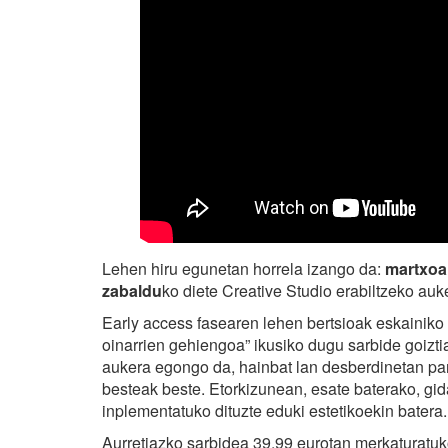
Lehen hiru egunetan horrela izango da:
martxoar
zabaldu
ko diete Creative Studio erabiltzeko auk
Early access fasearen lehen bertsioak eskainiko 
oinarrien gehiengoa” ikusiko dugu sarbide goiztia
aukera egongo da, hainbat lan desberdinetan par
besteak beste. Etorkizunean, esate baterako, g
inplementatuko dituzte eduki estetikoekin batera.
Aurretiazko sarbidea 39,99 eurotan merkaturatuk