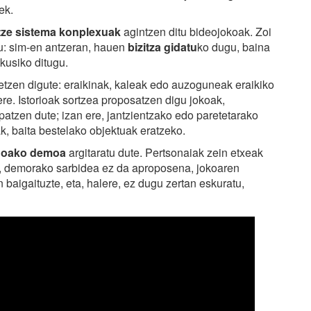
ek.
itze sistema konplexuak
agintzen ditu bideojokoak. Zoi
u: sim-en antzeran, hauen
bizitza gidatu
ko dugu, baina
kusiko ditugu.
etzen digute: eraikinak, kaleak edo auzoguneak eraikiko
ere. Istorioak sortzea proposatzen digu jokoak,
ipatzen dute; izan ere, jantzientzako edo paretetarako
ak, baita bestelako objektuak eratzeko.
o doako demoa
argitaratu dute. Pertsonaiak zein etxeak
z, demorako sarbidea ez da aproposena, jokoaren
 baigaituzte, eta, halere, ez dugu zertan eskuratu,