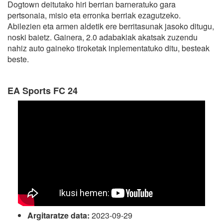
Dogtown deitutako hiri berrian barneratuko gara
pertsonaia, misio eta erronka berriak ezagutzeko.
Abilezien eta armen aldetik ere berritasunak jasoko ditugu,
noski baietz. Gainera, 2.0 adabakiak akatsak zuzendu
nahiz auto gaineko tiroketak inplementatuko ditu, besteak
beste.
EA Sports FC 24
Argitaratze data:
2023-09-29