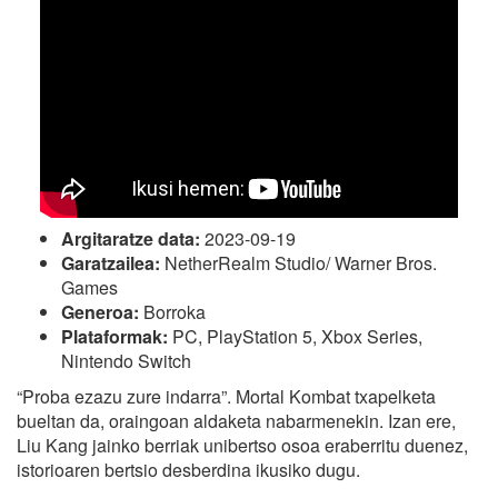
Argitaratze data:
2023-09-19
Garatzailea:
NetherRealm Studio/ Warner Bros.
Games
Generoa:
Borroka
Plataformak:
PC, PlayStation 5, Xbox Series,
Nintendo Switch
“Proba ezazu zure indarra”. Mortal Kombat txapelketa
bueltan da, oraingoan aldaketa nabarmenekin. Izan ere,
Liu Kang jainko berriak unibertso osoa eraberritu duenez,
istorioaren bertsio desberdina ikusiko dugu.