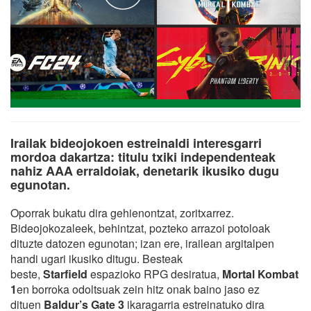
Irailak bideojokoen estreinaldi interesgarri
mordoa dakartza: titulu txiki independenteak
nahiz AAA erraldoiak, denetarik ikusiko dugu
egunotan.
Oporrak bukatu dira gehienontzat, zoritxarrez.
Bideojokozaleek, behintzat, pozteko arrazoi potoloak
dituzte datozen egunotan; izan ere, irailean argitalpen
handi ugari ikusiko ditugu. Besteak
beste,
Starfield
espazioko RPG desiratua,
Mortal Kombat
1
en borroka odoltsuak zein hitz onak baino jaso ez
dituen
Baldur’s Gate 3
ikaragarria estreinatuko dira