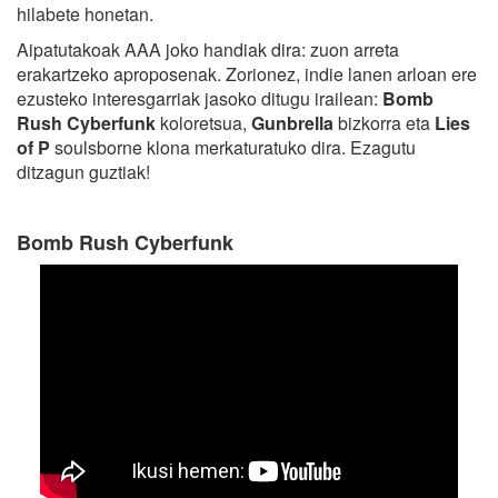
hilabete honetan.
Aipatutakoak AAA joko handiak dira: zuon arreta
erakartzeko aproposenak. Zorionez, indie lanen arloan ere
ezusteko interesgarriak jasoko ditugu irailean:
Bomb
Rush Cyberfunk
koloretsua,
Gunbrella
bizkorra eta
Lies
of P
soulsborne klona merkaturatuko dira. Ezagutu
ditzagun guztiak!
Bomb Rush Cyberfunk