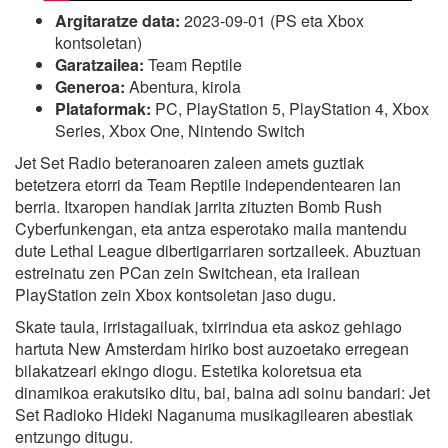
Argitaratze data:
2023-09-01 (PS eta Xbox
kontsoletan)
Garatzailea:
Team Reptile
Generoa:
Abentura, kirola
Plataformak:
PC, PlayStation 5, PlayStation 4, Xbox
Series, Xbox One, Nintendo Switch
Jet Set Radio beteranoaren zaleen amets guztiak
betetzera etorri da Team Reptile independentearen lan
berria. Itxaropen handiak jarrita zituzten Bomb Rush
Cyberfunkengan, eta antza esperotako maila mantendu
dute Lethal League dibertigarriaren sortzaileek. Abuztuan
estreinatu zen PCan zein Switchean, eta irailean
PlayStation zein Xbox kontsoletan jaso dugu.
Skate taula, irristagailuak, txirrindua eta askoz gehiago
hartuta New Amsterdam hiriko bost auzoetako erregean
bilakatzeari ekingo diogu. Estetika koloretsua eta
dinamikoa erakutsiko ditu, bai, baina adi soinu bandari: Jet
Set Radioko Hideki Naganuma musikagilearen abestiak
entzungo ditugu.