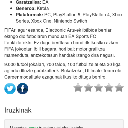
Garatzailea:
EA
Generoa:
Kirola
Plataformak:
PC, PlayStation 5, PlayStation 4, Xbox
Series, Xbox One, Nintendo Switch
FIFAri agur esanda, Electronic Arts-ek ibilbide berriari
ekingo dio futbolaren munduan EA Sports FC
frankiziarekin. Ez dugu berritasun handirik ikusiko azken
FIFA jokoetan ibili bagara, hori bai: motor grafikoa
mantenduta, antzekotasun handiak izango dira nagusi.
9.000 futbol jokalari, 700 talde, 100 futbol zelai eta 30 liga
agindu dituzte garatzaileek. Bukatzeko, Ultimate Team eta
Caree
r
modalitate ezagunak ikusiko ditugu berriro.
Iruzkinak
Mesedez,
sartu
iruzkina utzi ahal izateko.