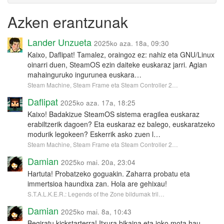
Azken erantzunak
Lander Unzueta
2025ko aza. 18a, 09:30
Kaixo, Daflipat! Tamalez, oraingoz ez: nahiz eta GNU/Linux
oinarri duen, SteamOS ezin daiteke euskaraz jarri. Agian
mahainguruko ingurunea euskara…
Steam Machine, Steam Frame eta Steam Controller 2…
Daflipat
2025ko aza. 17a, 18:25
Kaixo! Badakizue SteamOS sistema eragilea euskaraz
erabiltzerik dagoen? Eta euskaraz ez balego, euskaratzeko
modurik legokeen? Eskerrik asko zuen l…
Steam Machine, Steam Frame eta Steam Controller 2…
Damian
2025ko mai. 20a, 23:04
Hartuta! Probatzeko goguakin. Zaharra probatu eta
immertsioa haundixa zan. Hola are gehixau!
S.T.A.L.K.E.R.: Legends of the Zone bildumak tril…
Damian
2025ko mai. 8a, 10:43
Begiratu kickstarterra! Itxura bikaina eta joko mota hau