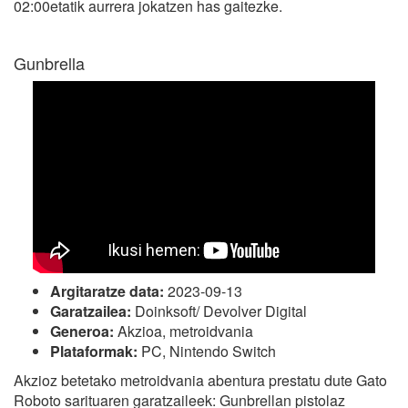
02:00etatik aurrera jokatzen has gaitezke.
Gunbrella
Argitaratze data:
2023-09-13
Garatzailea:
Doinksoft/ Devolver Digital
Generoa:
Akzioa, metroidvania
Plataformak:
PC, Nintendo Switch
Akzioz betetako metroidvania abentura prestatu dute Gato
Roboto sarituaren garatzaileek: Gunbrellan pistolaz