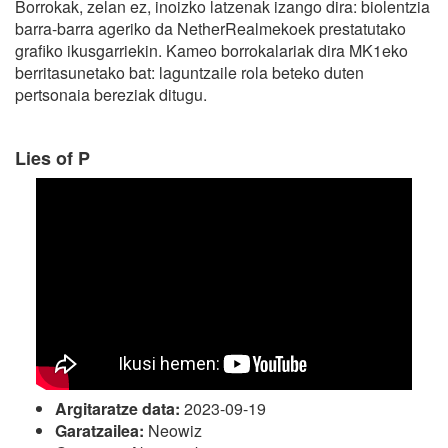
Borrokak, zelan ez, inoizko latzenak izango dira: biolentzia
barra-barra ageriko da NetherRealmekoek prestatutako
grafiko ikusgarriekin. Kameo borrokalariak dira MK1eko
berritasunetako bat: laguntzaile rola beteko duten
pertsonaia bereziak ditugu.
Lies of P
Argitaratze data:
2023-09-19
Garatzailea:
Neowiz