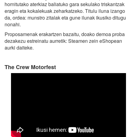
hornitutako aterkiaz baliatuko gara sekulako triskantzak
eragin eta kokalekuak zeharkatzeko. Titulu iluna izango
da, ordea: munstro zitalak eta gune ilunak ikusiko ditugu
nonahi.
Proposamenak erakartzen bazaitu, doako demoa proba
dezakezu estreinatu aurretik: Steamen zein eShopean
aurki daiteke.
The Crew Motorfest