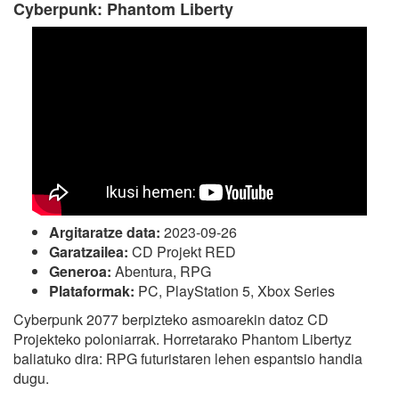
Cyberpunk: Phantom Liberty
Argitaratze data:
2023-09-26
Garatzailea:
CD Projekt RED
Generoa:
Abentura, RPG
Plataformak:
PC, PlayStation 5, Xbox Series
Cyberpunk 2077 berpizteko asmoarekin datoz CD
Projekteko poloniarrak. Horretarako Phantom Libertyz
baliatuko dira: RPG futuristaren lehen espantsio handia
dugu.