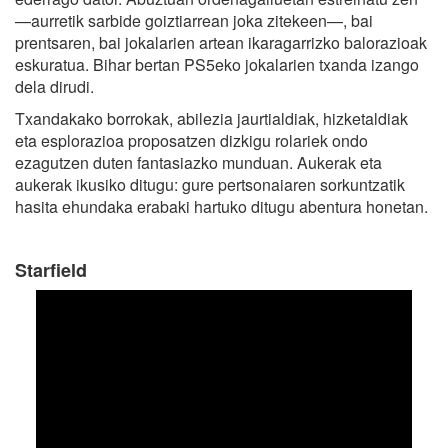
—aurretik sarbide goiztiarrean joka zitekeen—, bai
prentsaren, bai jokalarien artean ikaragarrizko balorazioak
eskuratua. Bihar bertan PS5eko jokalarien txanda izango
dela dirudi.
Txandakako borrokak, abilezia jaurtialdiak, hizketaldiak
eta esplorazioa proposatzen dizkigu rolariek ondo
ezagutzen duten fantasiazko munduan. Aukerak eta
aukerak ikusiko ditugu: gure pertsonaiaren sorkuntzatik
hasita ehundaka erabaki hartuko ditugu abentura honetan.
Starfield