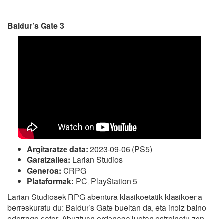
Baldur’s Gate 3
Argitaratze data:
2023-09-06 (PS5)
Garatzailea:
Larian Studios
Generoa:
CRPG
Plataformak:
PC, PlayStation 5
Larian Studiosek RPG abentura klasikoetatik klasikoena
berreskuratu du: Baldur’s Gate bueltan da, eta inoiz baino
ederrago dator. Abuztuan ordenagailuetan estreinatu zen