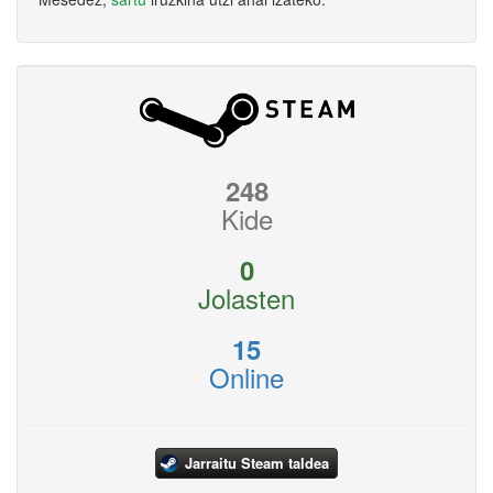
248
Kide
0
Jolasten
15
Online
Jarraitu Steam taldea