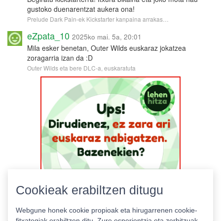
gustoko duenarentzat aukera ona!
Prelude Dark Pain-ek Kickstarter kanpaina arrakas…
eZpata_10
2025ko mai. 5a, 20:01
Mila esker benetan, Outer Wilds euskaraz jokatzea
zoragarria izan da :D
Outer Wilds eta bere DLC-a, euskaratuta
Cookieak erabiltzen ditugu
Webgune honek cookie propioak eta hirugarrenen cookie-
fitxategiak erabiltzen ditu. Zure esperientzia eta zerbitzuak