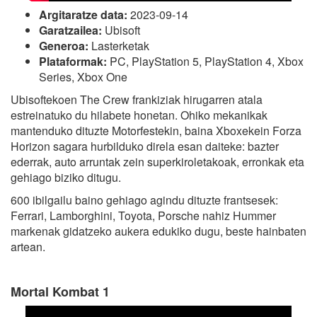
Argitaratze data:
2023-09-14
Garatzailea:
Ubisoft
Generoa:
Lasterketak
Plataformak:
PC, PlayStation 5, PlayStation 4, Xbox
Series, Xbox One
Ubisoftekoen The Crew frankiziak hirugarren atala
estreinatuko du hilabete honetan. Ohiko mekanikak
mantenduko dituzte Motorfestekin, baina Xboxekein Forza
Horizon sagara hurbilduko direla esan daiteke: bazter
ederrak, auto arruntak zein superkiroletakoak, erronkak eta
gehiago biziko ditugu.
600 ibilgailu baino gehiago agindu dituzte frantsesek:
Ferrari, Lamborghini, Toyota, Porsche nahiz Hummer
markenak gidatzeko aukera edukiko dugu, beste hainbaten
artean.
Mortal Kombat 1