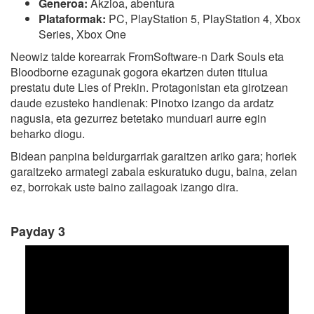
Generoa:
Akzioa, abentura
Plataformak:
PC, PlayStation 5, PlayStation 4, Xbox
Series, Xbox One
Neowiz talde korearrak FromSoftware-n Dark Souls eta
Bloodborne ezagunak gogora ekartzen duten titulua
prestatu dute Lies of Prekin. Protagonistan eta girotzean
daude ezusteko handienak: Pinotxo izango da ardatz
nagusia, eta gezurrez betetako munduari aurre egin
beharko diogu.
Bidean panpina beldurgarriak garaitzen ariko gara; horiek
garaitzeko armategi zabala eskuratuko dugu, baina, zelan
ez, borrokak uste baino zailagoak izango dira.
Payday 3