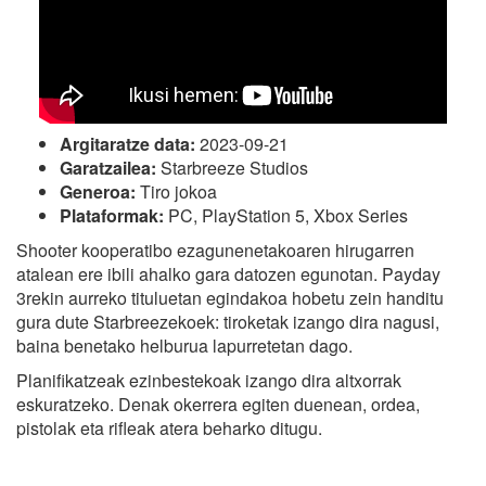
Argitaratze data:
2023-09-21
Garatzailea:
Starbreeze Studios
Generoa:
Tiro jokoa
Plataformak:
PC, PlayStation 5, Xbox Series
Shooter kooperatibo ezagunenetakoaren hirugarren
atalean ere ibili ahalko gara datozen egunotan. Payday
3rekin aurreko tituluetan egindakoa hobetu zein handitu
gura dute Starbreezekoek: tiroketak izango dira nagusi,
baina benetako helburua lapurretetan dago.
Planifikatzeak ezinbestekoak izango dira altxorrak
eskuratzeko. Denak okerrera egiten duenean, ordea,
pistolak eta rifleak atera beharko ditugu.