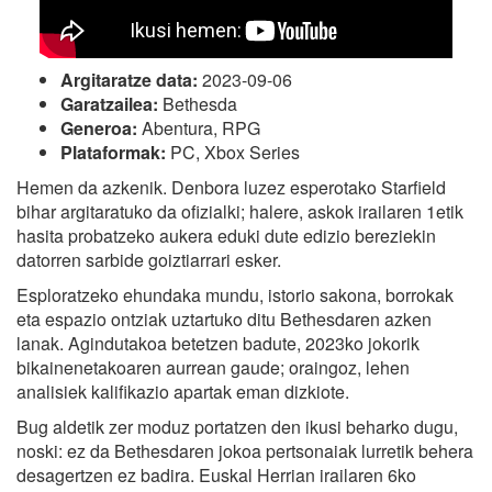
Argitaratze data:
2023-09-06
Garatzailea:
Bethesda
Generoa:
Abentura, RPG
Plataformak:
PC, Xbox Series
Hemen da azkenik. Denbora luzez esperotako Starfield
bihar argitaratuko da ofizialki; halere, askok irailaren 1etik
hasita probatzeko aukera eduki dute edizio bereziekin
datorren sarbide goiztiarrari esker.
Esploratzeko ehundaka mundu, istorio sakona, borrokak
eta espazio ontziak uztartuko ditu Bethesdaren azken
lanak. Agindutakoa betetzen badute, 2023ko jokorik
bikainenetakoaren aurrean gaude; oraingoz, lehen
analisiek kalifikazio apartak eman dizkiote.
Bug aldetik zer moduz portatzen den ikusi beharko dugu,
noski: ez da Bethesdaren jokoa pertsonaiak lurretik behera
desagertzen ez badira. Euskal Herrian irailaren 6ko