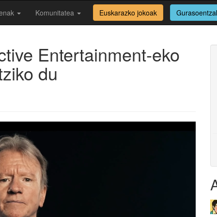
enak
Komunitatea
Euskarazko jokoak
Gurasoentza
ctive Entertainment-eko
tziko du