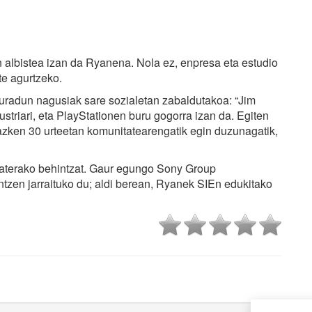
 albistea izan da Ryanena. Nola ez, enpresa eta estudio
te agurtzeko.
uradun nagusiak sare sozialetan zabaldutakoa: “Jim
triari, eta PlayStationen buru gogorra izan da. Egiten
azken 30 urteetan komunitatearengatik egin duzunagatik,
baterako behintzat. Gaur egungo Sony Group
tzen jarraituko du; aldi berean, Ryanek SIEn edukitako