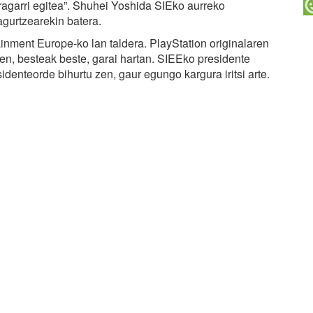
ragarri egitea”. Shuhei Yoshida SIEko aurreko
agurtzearekin batera.
inment Europe-ko lan taldera. PlayStation originalaren
n, besteak beste, garai hartan. SIEEko presidente
denteorde bihurtu zen, gaur egungo kargura iritsi arte.