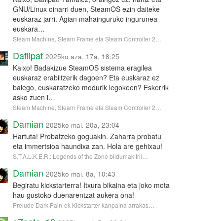
GNU/Linux oinarri duen, SteamOS ezin daiteke
euskaraz jarri. Agian mahainguruko ingurunea
euskara…
Steam Machine, Steam Frame eta Steam Controller 2…
Daflipat
2025ko aza. 17a, 18:25
Kaixo! Badakizue SteamOS sistema eragilea
euskaraz erabiltzerik dagoen? Eta euskaraz ez
balego, euskaratzeko modurik legokeen? Eskerrik
asko zuen l…
Steam Machine, Steam Frame eta Steam Controller 2…
Damian
2025ko mai. 20a, 23:04
Hartuta! Probatzeko goguakin. Zaharra probatu
eta immertsioa haundixa zan. Hola are gehixau!
S.T.A.L.K.E.R.: Legends of the Zone bildumak tril…
Damian
2025ko mai. 8a, 10:43
Begiratu kickstarterra! Itxura bikaina eta joko mota
hau gustoko duenarentzat aukera ona!
Prelude Dark Pain-ek Kickstarter kanpaina arrakas…