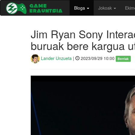
Bloga
Jokoak
Ekim
Jim Ryan Sony Intera
buruak bere kargua u
Lander Unzueta
|
2023/09/29 10:00
Berriak