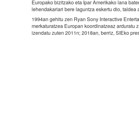
Europako bizitzako eta Ipar Amerikako lana bate
lehendakariari bere laguntza eskertu dio, taldea 
1994an gehitu zen Ryan Sony Interactive Enterta
merkaturatzea Europan koordinatzeaz arduratu ze
izendatu zuten 2011n; 2018an, berriz, SIEko presi