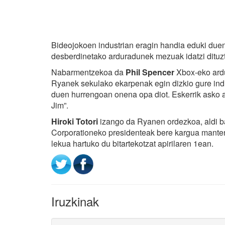
Bideojokoen industrian eragin handia eduki duen
desberdinetako arduradunek mezuak idatzi dituz
Nabarmentzekoa da
Phil Spencer
Xbox-eko ard
Ryanek sekulako ekarpenak egin dizkio gure indus
duen hurrengoan onena opa diot. Eskerrik asko 
Jim”.
Hiroki Totori
izango da Ryanen ordezkoa, aldi 
Corporationeko presidenteak bere kargua manten
lekua hartuko du bitartekotzat apirilaren 1ean.
Iruzkinak