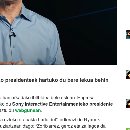
ko presidenteak hartuko du bere lekua behin
u hamarkadako ibilbidea bete ostean. Enpresa
iko du
Sony Interactive Entertainmenteko presidente
haztu du
webgunean
.
 uzteko erabakia hartu dut”, adierazi du Ryanek.
uztartzean dago: “Zoritxarrez, geroz eta zailagoa da