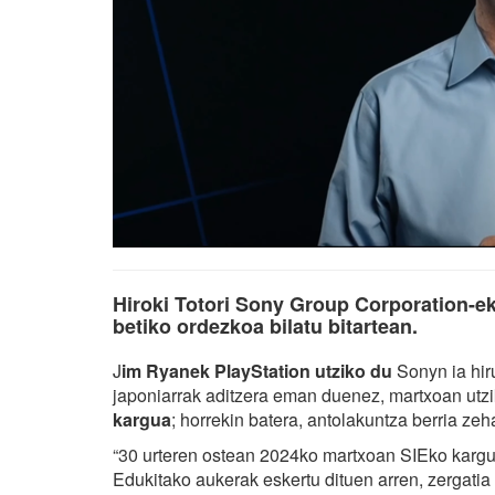
Hiroki Totori Sony Group Corporation-e
betiko ordezkoa bilatu bitartean.
J
im Ryanek PlayStation utziko du
Sonyn ia hir
japoniarrak aditzera eman duenez, martxoan utz
kargua
; horrekin batera, antolakuntza berria ze
“30 urteren ostean 2024ko martxoan SIEko kargua
Edukitako aukerak eskertu dituen arren, zergatia 