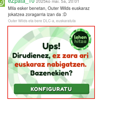
eZpata_10
2025ko mai. 5a, 20:01
Mila esker benetan, Outer Wilds euskaraz
jokatzea zoragarria izan da :D
Outer Wilds eta bere DLC-a, euskaratuta