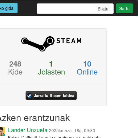
ko gida
Sartu
248
1
10
Kide
Jolasten
Online
Jarraitu Steam taldea
Azken erantzunak
Lander Unzueta
2025ko aza. 18a, 09:30
Kaixo, Daflipat! Tamalez, oraingoz ez: nahiz eta