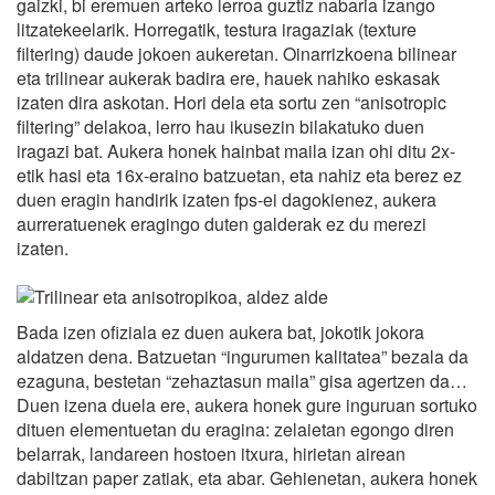
gaizki, bi eremuen arteko lerroa guztiz nabaria izango
litzatekeelarik. Horregatik, testura iragaziak (texture
filtering) daude jokoen aukeretan. Oinarrizkoena bilinear
eta trilinear aukerak badira ere, hauek nahiko eskasak
izaten dira askotan. Hori dela eta sortu zen “anisotropic
filtering” delakoa, lerro hau ikusezin bilakatuko duen
iragazi bat. Aukera honek hainbat maila izan ohi ditu 2x-
etik hasi eta 16x-eraino batzuetan, eta nahiz eta berez ez
duen eragin handirik izaten fps-ei dagokienez, aukera
aurreratuenek eragingo duten galderak ez du merezi
izaten.
Bada izen ofiziala ez duen aukera bat, jokotik jokora
aldatzen dena. Batzuetan “ingurumen kalitatea” bezala da
ezaguna, bestetan “zehaztasun maila” gisa agertzen da…
Duen izena duela ere, aukera honek gure inguruan sortuko
dituen elementuetan du eragina: zelaietan egongo diren
belarrak, landareen hostoen itxura, hirietan airean
dabiltzan paper zatiak, eta abar. Gehienetan, aukera honek