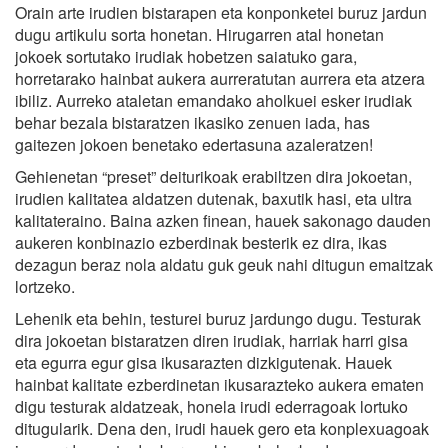
Orain arte irudien bistarapen eta konponketei buruz jardun
dugu artikulu sorta honetan. Hirugarren atal honetan
jokoek sortutako irudiak hobetzen saiatuko gara,
horretarako hainbat aukera aurreratutan aurrera eta atzera
ibiliz. Aurreko ataletan emandako aholkuei esker irudiak
behar bezala bistaratzen ikasiko zenuen iada, has
gaitezen jokoen benetako edertasuna azaleratzen!
Gehienetan “preset” deiturikoak erabiltzen dira jokoetan,
irudien kalitatea aldatzen dutenak, baxutik hasi, eta ultra
kalitateraino. Baina azken finean, hauek sakonago dauden
aukeren konbinazio ezberdinak besterik ez dira, ikas
dezagun beraz nola aldatu guk geuk nahi ditugun emaitzak
lortzeko.
Lehenik eta behin, testurei buruz jardungo dugu. Testurak
dira jokoetan bistaratzen diren irudiak, harriak harri gisa
eta egurra egur gisa ikusarazten dizkigutenak. Hauek
hainbat kalitate ezberdinetan ikusarazteko aukera ematen
digu testurak aldatzeak, honela irudi ederragoak lortuko
ditugularik. Dena den, irudi hauek gero eta konplexuagoak