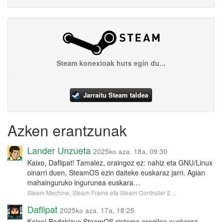
Steam konexioak huts egin du...
Jarraitu Steam taldea
Azken erantzunak
Lander Unzueta
2025ko aza. 18a, 09:30
Kaixo, Daflipat! Tamalez, oraingoz ez: nahiz eta GNU/Linux
oinarri duen, SteamOS ezin daiteke euskaraz jarri. Agian
mahainguruko ingurunea euskara…
Steam Machine, Steam Frame eta Steam Controller 2…
Daflipat
2025ko aza. 17a, 18:25
Kaixo! Badakizue SteamOS sistema eragilea euskaraz