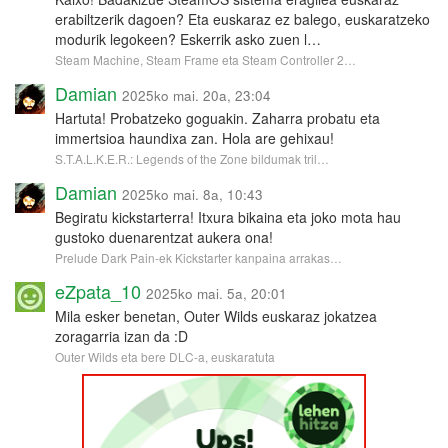
erabiltzerik dagoen? Eta euskaraz ez balego, euskaratzeko
modurik legokeen? Eskerrik asko zuen l…
Steam Machine, Steam Frame eta Steam Controller 2…
Damian
2025ko mai. 20a, 23:04
Hartuta! Probatzeko goguakin. Zaharra probatu eta
immertsioa haundixa zan. Hola are gehixau!
S.T.A.L.K.E.R.: Legends of the Zone bildumak tril…
Damian
2025ko mai. 8a, 10:43
Begiratu kickstarterra! Itxura bikaina eta joko mota hau
gustoko duenarentzat aukera ona!
Prelude Dark Pain-ek Kickstarter kanpaina arrakas…
eZpata_10
2025ko mai. 5a, 20:01
Mila esker benetan, Outer Wilds euskaraz jokatzea
zoragarria izan da :D
Outer Wilds eta bere DLC-a, euskaratuta