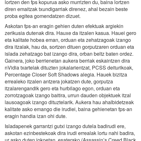
lortzen den fps kopurua asko murrizten du, baina lortzen
diren emaitzak txundigarriak direnez, ahal bezain beste
proba egitea gomendatzen dizuet.
Askotan fps-an eragin gehien duten efektuak argiekin
zerikusia dutenak dira. Hauxe da itzalen kasua. Hauei gero
eta kalitate hobea eman, orduan eta zehatzagoak izango
dira itzalak, hau da, sortzen dituen gorputzaren orduan eta
islada zehatzago bat izango dira, orban beltz baten ordez.
Gainera, joko berrienetan aukera berriak eskaintzen dira
nVidia txartelak dituzten jokalarientzat, PCSS deiturikoak,
Percentage Closer Soft Shadows alegia. Hauek bizitza
errealeko itzalen antzera jokatzen dute, gorputza
itzalarengandik gero eta hurbilago egon, orduan eta
zorrotzagoak izango baitira, urrun dauden objektuek itzal
lausoagoak izango dituztelarik. Aukera hau ahalbidetzeak
kalitate asko emango die irudiei, baina gehienetan fps-an
eragin handia izan ohi dute.
Isladapenek garrantzi gutxi izango dutela badirudi ere,
askotan ezinbestekoak dira irudi errealak lortu nahi badira,
ur asko duten jokoetan, esaterako (Assassin’s Creed Black