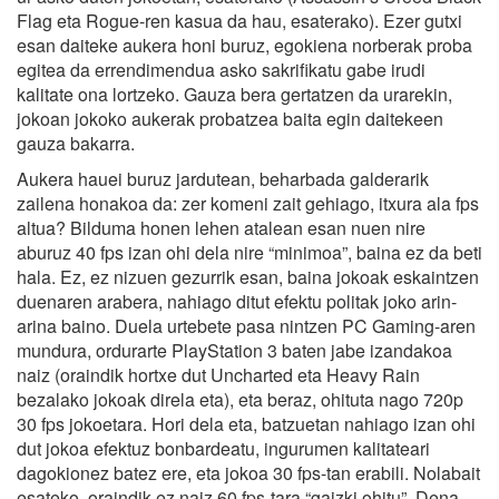
Flag eta Rogue-ren kasua da hau, esaterako). Ezer gutxi
esan daiteke aukera honi buruz, egokiena norberak proba
egitea da errendimendua asko sakrifikatu gabe irudi
kalitate ona lortzeko. Gauza bera gertatzen da urarekin,
jokoan jokoko aukerak probatzea baita egin daitekeen
gauza bakarra.
Aukera hauei buruz jardutean, beharbada galderarik
zailena honakoa da: zer komeni zait gehiago, itxura ala fps
altua? Bilduma honen lehen atalean esan nuen nire
aburuz 40 fps izan ohi dela nire “minimoa”, baina ez da beti
hala. Ez, ez nizuen gezurrik esan, baina jokoak eskaintzen
duenaren arabera, nahiago ditut efektu politak joko arin-
arina baino. Duela urtebete pasa nintzen PC Gaming-aren
mundura, ordurarte PlayStation 3 baten jabe izandakoa
naiz (oraindik hortxe dut Uncharted eta Heavy Rain
bezalako jokoak direla eta), eta beraz, ohituta nago 720p
30 fps jokoetara. Hori dela eta, batzuetan nahiago izan ohi
dut jokoa efektuz bonbardeatu, ingurumen kalitateari
dagokionez batez ere, eta jokoa 30 fps-tan erabili. Nolabait
esateko, oraindik ez naiz 60 fps-tara “gaizki ohitu”. Dena