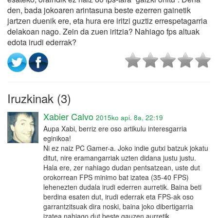
den, bada jokoaren arintasuna beste ezerren gainetik
jartzen duenik ere, eta hura ere iritzi guztiz errespetagarria
delakoan nago. Zein da zuen iritzia? Nahiago fps altuak
edota irudi ederrak?
Iruzkinak (3)
Xabier Calvo
2015ko api. 8a, 22:19
Aupa Xabi, berriz ere oso artikulu interesgarria
eginikoa!
Ni ez naiz PC Gamer-a. Joko indie gutxi batzuk jokatu
ditut, nire eramangarriak uzten didana justu justu.
Hala ere, zer nahiago dudan pentsatzean, uste dut
orokorrean FPS minimo bat izatea (35-40 FPS)
lehenezten dudala irudi ederren aurretik. Baina beti
berdina esaten dut, irudi ederrak eta FPS-ak oso
garrantzitsuak dira noski, baina joko dibertigarria
izatea nahiago dut beste gauzen aurretik.