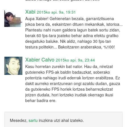
Xabi
2015ko api. 9a, 19:31
Aupa Xabier! Gehienetan bezala, garrantzitsuena
jokoa bera da, eskaintzen dituen mekanikak, istorioa...
Planteatu nahi nuen galdera lagun batek sortu zidan,
berak 60 fps-tara joateko behar adina efektu grafiko
desgaituko baluke. Nik aldiz, nahiago 30 fps-tan
testura politekin... Bakoitzaren araberakoa, %100!
Xabier Calvo
2015ko api. 9a, 23:44
Kasu horretan zurekin bat nator. Hau da, niretzat
gutxieneko FPS-ak baldin badauzkat, soberako
potentzia nahiago irudi ederrak lortzen erabiltzea. Ez
dakit aurreko erantzunean ongi azaldu dudan, gauza
da gutxieneko FPS horiek lortzea beharrezkotzat
jotzen dudala, hori lortzeko irudiak okerrago ikusi
behar badira ere.
Mesedez,
sartu
iruzkina utzi ahal izateko.