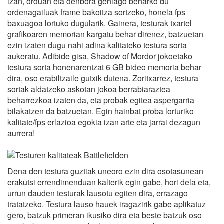
izan, orduan eta denbora gehiago beharko du
ordenagailuak frame bakoitza sortzeko, honela fps
baxuagoa lortuko dugularik. Gainera, testurak txartel
grafikoaren memorian kargatu behar direnez, batzuetan
ezin izaten dugu nahi adina kalitateko testura sorta
aukeratu. Adibide gisa, Shadow of Mordor jokoetako
testura sorta honenarentzat 6 GB bideo memoria behar
dira, oso erabiltzaile gutxik dutena. Zoritxarrez, testura
sortak aldatzeko askotan jokoa berrabiaraztea
beharrezkoa izaten da, eta probak egitea aspergarria
bilakatzen da batzuetan. Egin hainbat proba lorturiko
kalitate/fps erlazioa egokia izan arte eta jarrai dezagun
aurrera!
Dena den testura guztiak uneoro ezin dira osotasunean
erakutsi errendimenduan kalterik egin gabe, hori dela eta,
urrun dauden testurak lausotu egiten dira, errazago
tratatzeko. Testura lauso hauek iragazirik gabe aplikatuz
gero, batzuk primeran ikusiko dira eta beste batzuk oso