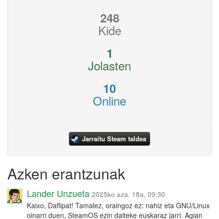
248
Kide
1
Jolasten
10
Online
Jarraitu Steam taldea
Azken erantzunak
Lander Unzueta
2025ko aza. 18a, 09:30
Kaixo, Daflipat! Tamalez, oraingoz ez: nahiz eta GNU/Linux
oinarri duen, SteamOS ezin daiteke euskaraz jarri. Agian