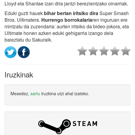
Lloyd eta Shantae izan dira jantzi berezientzako oinarriak.
Eduki guzti hauek
bihar bertan iritsiko dira
Super Smash
Bros. Ultimatera.
Hurrengo borrokalaria
ren inguruan ere
mintzatu da zuzendaria: aurten iritsiko da bideo-jokora, eta
Ultimate honen azken eduki gehigarria izango dela
baieztatu du Sakuraik.
Iruzkinak
Mesedez,
sartu
iruzkina utzi ahal izateko.