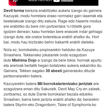
Devil forma
berezia erabiltzeko aukera izango du gainera
Kazuyak; modu horretara eraso normalez gain laserrak eta
bestelakoak izango ditu eskura. Rage edo haserre modua
ere erabiliko du bere min portzentaia %100etik gora
igotzen denean; kasu horretan bere erasoek indar gehiago
izango dute, eta oratze boteretsua erabili ahalko du. Hori
bai, modu hau bizitzako behin bakarrik erabili daiteke.
Nola ez, borrokaleku propioarekin helduko da Kazuya
Smashera. Tekkeneko jokalariek ondo ezagutzen
dute
Mishima Dojo
-a izango da bere tokia: hormak apurtu
eta arerioak bertatik hegan botatzeko aukera eskainiko du.
Gainera, Tekken sagako
39 abesti
gaineratuko dituzte
pertsonaiarekin batera.
Kazuyarekin batera
Mii borrokalarientzako jantziak
ere
ezagutzera eman ditu Sakuraik. Devil May Cry-en zaleek,
zoritxarrez, ez dute Dante borrokalari bezala edukiko
Smashen, baina bere jantzia erabili ahalko da; berarekin
batera Skyrim-eko Dragonborn, Tales of Symphonia-ko