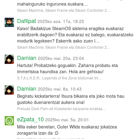
mahainguruko ingurunea euskara…
Steam Machine, Steam Frame eta Steam Controller 2…
Daflipat
2025ko aza. 17a, 18:25
Kaixo! Badakizue SteamOS sistema eragilea euskaraz
erabiltzerik dagoen? Eta euskaraz ez balego, euskaratzeko
modurik legokeen? Eskerrik asko zuen l…
Steam Machine, Steam Frame eta Steam Controller 2…
Damian
2025ko mai. 20a, 23:04
Hartuta! Probatzeko goguakin. Zaharra probatu eta
immertsioa haundixa zan. Hola are gehixau!
S.T.A.L.K.E.R.: Legends of the Zone bildumak tril…
Damian
2025ko mai. 8a, 10:43
Begiratu kickstarterra! Itxura bikaina eta joko mota hau
gustoko duenarentzat aukera ona!
Prelude Dark Pain-ek Kickstarter kanpaina arrakas…
eZpata_10
2025ko mai. 5a, 20:01
Mila esker benetan, Outer Wilds euskaraz jokatzea
zoragarria izan da :D