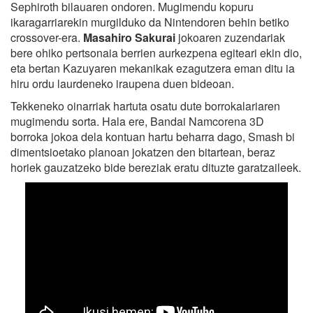
Sephiroth bilauaren ondoren. Mugimendu kopuru
ikaragarriarekin murgilduko da Nintendoren behin betiko
crossover-era.
Masahiro Sakurai
jokoaren zuzendariak
bere ohiko pertsonaia berrien aurkezpena egiteari ekin dio,
eta bertan Kazuyaren mekanikak ezagutzera eman ditu ia
hiru ordu laurdeneko iraupena duen bideoan.
Tekkeneko oinarriak hartuta osatu dute borrokalariaren
mugimendu sorta. Hala ere, Bandai Namcorena 3D
borroka jokoa dela kontuan hartu beharra dago, Smash bi
dimentsioetako planoan jokatzen den bitartean, beraz
horiek gauzatzeko bide bereziak eratu dituzte garatzaileek.