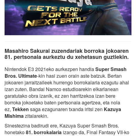
Masahiro Sakurai zuzendariak borroka jokoaren
81. pertsonaia aurkeztu du xehetasun guztiekin.
Nintendok E3 2021eko aurkezpen handia
Super Smash
Bros. Ultimate
-kin hasi zuen orain aste batzuk. Bertan
jokoaren jarraitzaileek hurrengo borrokalaria ezagutu ahal
izan zuten. Bandai Namco estudioarekin elkarlanean
garatutako obra izanik, ez zen harritzekoa izan bere
borroka jokoetako baten pertsonaia agertzea, eta nola
ez,
Tekken
saga ezagunaren txanda iritsi zen
Kazuya
Mishima
zitalarekin.
Sinestezina badirudi ere, Kazuya Super Smash Bros.
honetako
81. borrokalaria
izango da, Final Fantasy VII-ko