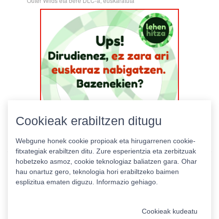
Outer Wilds eta bere DLC-a, euskaratuta
Cookieak erabiltzen ditugu
Webgune honek cookie propioak eta hirugarrenen cookie-
fitxategiak erabiltzen ditu. Zure esperientzia eta zerbitzuak
hobetzeko asmoz, cookie teknologiaz baliatzen gara. Ohar
hau onartuz gero, teknologia hori erabiltzeko baimen
esplizitua ematen diguzu.
Informazio gehiago.
Pribatutasun politika
|
Cookie politika
|
Lizentziak
Erabilera baldintzak
Kontaktua
|
Estatistikak
Cookieak kudeatu