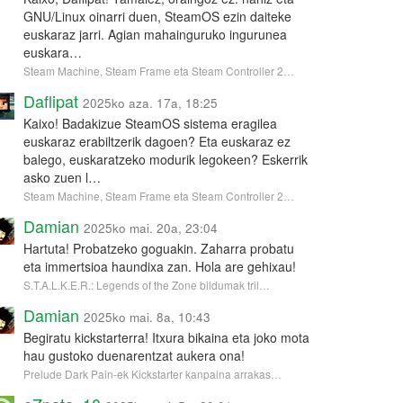
GNU/Linux oinarri duen, SteamOS ezin daiteke
euskaraz jarri. Agian mahainguruko ingurunea
euskara…
Steam Machine, Steam Frame eta Steam Controller 2…
Daflipat
2025ko aza. 17a, 18:25
Kaixo! Badakizue SteamOS sistema eragilea
euskaraz erabiltzerik dagoen? Eta euskaraz ez
balego, euskaratzeko modurik legokeen? Eskerrik
asko zuen l…
Steam Machine, Steam Frame eta Steam Controller 2…
Damian
2025ko mai. 20a, 23:04
Hartuta! Probatzeko goguakin. Zaharra probatu
eta immertsioa haundixa zan. Hola are gehixau!
S.T.A.L.K.E.R.: Legends of the Zone bildumak tril…
Damian
2025ko mai. 8a, 10:43
Begiratu kickstarterra! Itxura bikaina eta joko mota
hau gustoko duenarentzat aukera ona!
Prelude Dark Pain-ek Kickstarter kanpaina arrakas…