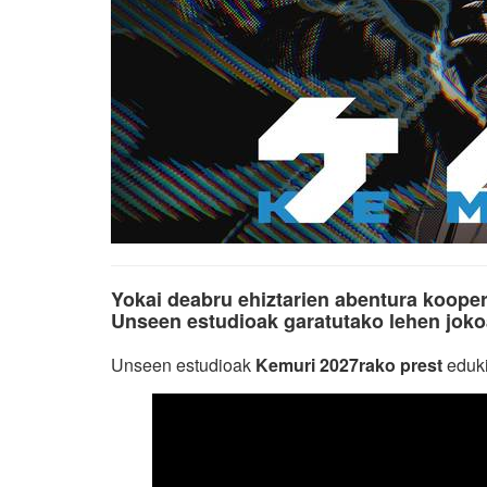
Yokai deabru ehiztarien abentura kooper
Unseen estudioak garatutako lehen joko
Unseen estudioak
Kemuri 2027rako prest
eduki