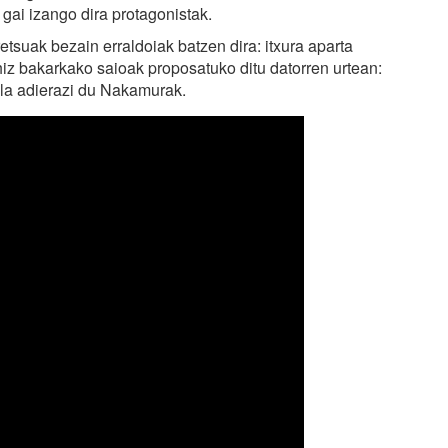
 gai izango dira protagonistak.
tsuak bezain erraldoiak batzen dira: itxura aparta
iz bakarkako saioak proposatuko ditu datorren urtean:
la adierazi du Nakamurak.