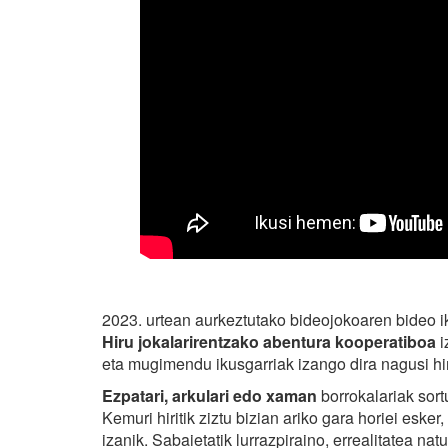
2023. urtean aurkeztutako bideojokoaren bideo ik
Hiru jokalarirentzako abentura kooperatiboa
i
eta mugimendu ikusgarriak izango dira nagusi hi
Ezpatari, arkulari edo xaman
borrokalariak sor
Kemuri hiritik ziztu bizian ariko gara horiei esk
izanik. Sabaietatik lurrazpiraino, errealitatea 