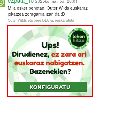
eZpata_10
2025ko mai. 5a, 20:01
Mila esker benetan, Outer Wilds euskaraz
jokatzea zoragarria izan da :D
Outer Wilds eta bere DLC-a, euskaratuta