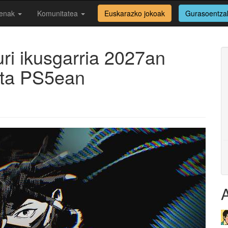
enak
Komunitatea
Euskarazko jokoak
Gurasoentza
ri ikusgarria 2027an
eta PS5ean