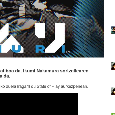
atiboa da. Ikumi Nakamura sortzailearen
a da.
ko duela iragarri du State of Play aurkezpenean.