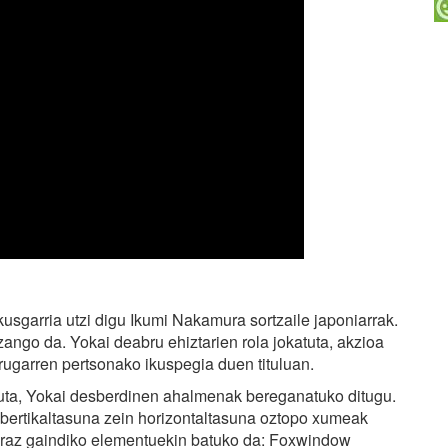
usgarria utzi digu Ikumi Nakamura sortzaile japoniarrak.
zango da. Yokai deabru ehiztarien rola jokatuta, akzioa
rugarren pertsonako ikuspegia duen tituluan.
tuta, Yokai desberdinen ahalmenak bereganatuko ditugu.
er, bertikaltasuna zein horizontaltasuna oztopo xumeak
naturaz gaindiko elementuekin batuko da: Foxwindow