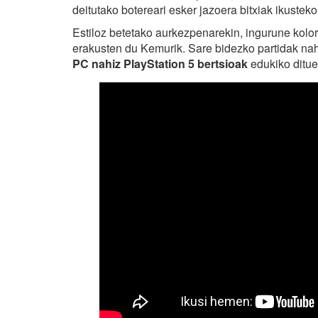
deitutako botereari esker jazoera bitxiak ikusteko
Estiloz betetako aurkezpenarekin, ingurune kolore
erakusten du Kemurik. Sare bidezko partidak nah
PC nahiz PlayStation 5 bertsioak
edukiko ditue