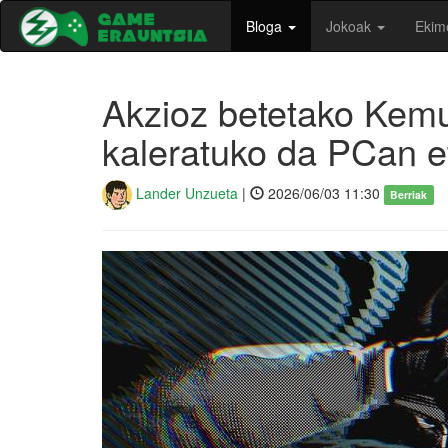
Bloga
Jokoak
Ekim
Akzioz betetako Kemu
kaleratuko da PCan 
Lander Unzueta
|
2026/06/03 11:30
Berriak