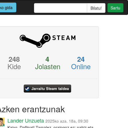
ko gida
Sartu
248
4
24
Kide
Jolasten
Online
Jarraitu Steam taldea
Azken erantzunak
Lander Unzueta
2025ko aza. 18a, 09:30
Kaixo, Daflipat! Tamalez, oraingoz ez: nahiz eta