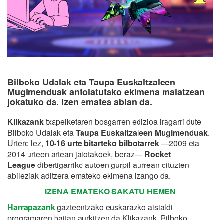
Bilboko Udalak eta Taupa Euskaltzaleen
Mugimenduak antolatutako ekimena maiatzean
jokatuko da. Izen ematea abian da.
Klikazank
txapelketaren bosgarren edizioa iragarri dute
Bilboko Udalak eta
Taupa Euskaltzaleen Mugimenduak
.
Urtero lez,
10-16 urte bitarteko bilbotarrek
—2009 eta
2014 urteen artean jaiotakoek, beraz—
Rocket
League
dibertigarriko autoen gurpil aurrean dituzten
abileziak aditzera emateko ekimena izango da.
IZENA EMATEKO SAKATU HEMEN
Harrapazank
gazteentzako euskarazko aisialdi
programaren baitan aurkitzen da Klikazank. Bilboko