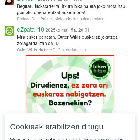
Begiratu kickstarterra! Itxura bikaina eta joko mota hau
gustoko duenarentzat aukera ona!
Prelude Dark Pain-ek Kickstarter kanpaina arrakas…
eZpata_10
2025ko mai. 5a, 20:01
Mila esker benetan, Outer Wilds euskaraz jokatzea
zoragarria izan da :D
Outer Wilds eta bere DLC-a, euskaratuta
Cookieak erabiltzen ditugu
Webgune honek cookie propioak eta hirugarrenen cookie-