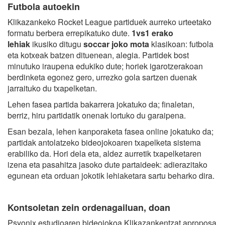
Futbola autoekin
Klikazankeko Rocket League partiduek aurreko urteetako
formatu berbera errepikatuko dute.
1vs1 erako
lehiak
ikusiko ditugu
soccar joko mota
klasikoan: futbola
eta kotxeak batzen dituenean, alegia. Partidek bost
minutuko iraupena edukiko dute; horiek igarotzerakoan
berdinketa egonez gero, urrezko gola sartzen duenak
jarraituko du txapelketan.
Lehen fasea partida bakarrera jokatuko da; finaletan,
berriz, hiru partidatik onenak lortuko du garaipena.
Esan bezala, lehen kanporaketa fasea online jokatuko da;
partidak antolatzeko bideojokoaren txapelketa sistema
erabiliko da. Hori dela eta, aldez aurretik txapelketaren
izena eta pasahitza jasoko dute partaideek: adierazitako
egunean eta orduan jokotik lehiaketara sartu beharko dira.
Kontsoletan zein ordenagailuan, doan
Psyonix estudioaren bideojokoa Klikazankentzat aproposa