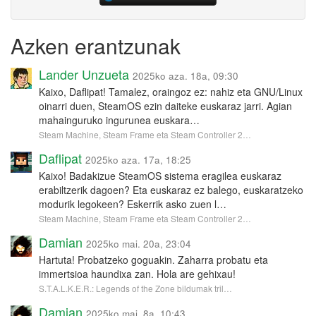
Azken erantzunak
Lander Unzueta
2025ko aza. 18a, 09:30
Kaixo, Daflipat! Tamalez, oraingoz ez: nahiz eta GNU/Linux
oinarri duen, SteamOS ezin daiteke euskaraz jarri. Agian
mahainguruko ingurunea euskara…
Steam Machine, Steam Frame eta Steam Controller 2…
Daflipat
2025ko aza. 17a, 18:25
Kaixo! Badakizue SteamOS sistema eragilea euskaraz
erabiltzerik dagoen? Eta euskaraz ez balego, euskaratzeko
modurik legokeen? Eskerrik asko zuen l…
Steam Machine, Steam Frame eta Steam Controller 2…
Damian
2025ko mai. 20a, 23:04
Hartuta! Probatzeko goguakin. Zaharra probatu eta
immertsioa haundixa zan. Hola are gehixau!
S.T.A.L.K.E.R.: Legends of the Zone bildumak tril…
Damian
2025ko mai. 8a, 10:43