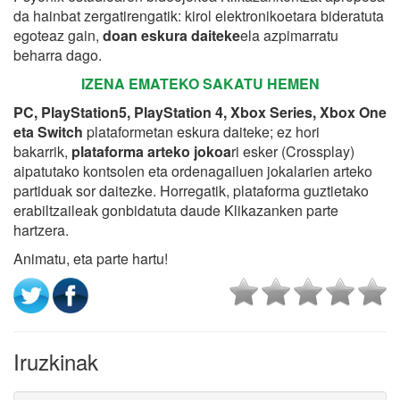
da hainbat zergatirengatik: kirol elektronikoetara bideratuta
egoteaz gain,
doan eskura daiteke
ela azpimarratu
beharra dago.
IZENA EMATEKO SAKATU HEMEN
PC, PlayStation5, PlayStation 4, Xbox Series, Xbox One
eta Switch
plataformetan eskura daiteke; ez hori
bakarrik,
plataforma arteko jokoa
ri esker (Crossplay)
aipatutako kontsolen eta ordenagailuen jokalarien arteko
partiduak sor daitezke. Horregatik, plataforma guztietako
erabiltzaileak gonbidatuta daude Klikazanken parte
hartzera.
Animatu, eta parte hartu!
Iruzkinak