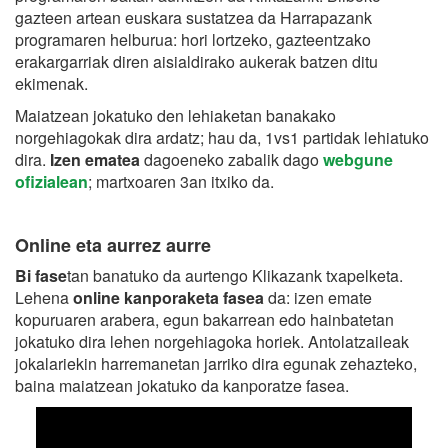
gazteen artean euskara sustatzea da Harrapazank
programaren helburua: hori lortzeko, gazteentzako
erakargarriak diren aisialdirako aukerak batzen ditu
ekimenak.
Maiatzean jokatuko den lehiaketan banakako
norgehiagokak dira ardatz; hau da, 1vs1 partidak lehiatuko
dira.
Izen ematea
dagoeneko zabalik dago
webgune
ofizialean
; martxoaren 3an itxiko da.
Online eta aurrez aurre
Bi fase
tan banatuko da aurtengo Klikazank txapelketa.
Lehena
online kanporaketa fasea
da: izen emate
kopuruaren arabera, egun bakarrean edo hainbatetan
jokatuko dira lehen norgehiagoka horiek. Antolatzaileak
jokalariekin harremanetan jarriko dira egunak zehazteko,
baina maiatzean jokatuko da kanporatze fasea.