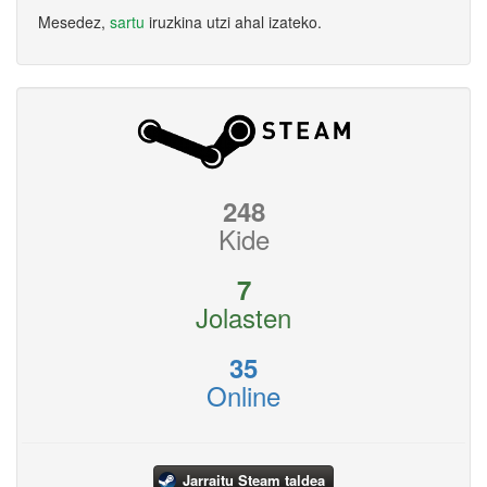
Mesedez,
sartu
iruzkina utzi ahal izateko.
248
Kide
7
Jolasten
35
Online
Jarraitu Steam taldea