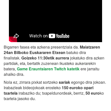
Bigarren fasea eta azkena presentziala da.
Maiatzaren
24an Bilboko Euskararen Etxean
batuko dira
finalistak.
Goizeko 11:30etik aurrera
jokatuko dira azken
partidak, eta, bertatik zuzenean ikusteko aukerarekin
batera,
Game Erauntsiaren Twitch katetik
ere jarraitu
ahalko dira.
Nola ez, zirrara pixkat sortzeko
sariak
egongo dira jokoan.
Irabazleak bideojokoak erosteko
150 euroko opari
txartela
irabaziko du; txapeldunordeak, berriz,
50 euro
ko
txartela jasoko du.