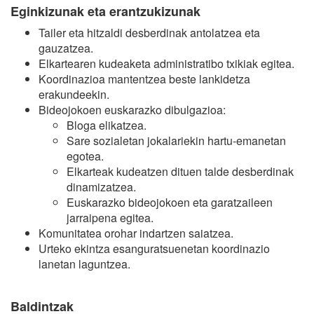
Eginkizunak eta erantzukizunak
Tailer eta hitzaldi desberdinak antolatzea eta
gauzatzea.
Elkartearen kudeaketa administratibo txikiak egitea.
Koordinazioa mantentzea beste lankidetza
erakundeekin.
Bideojokoen euskarazko dibulgazioa:
Bloga elikatzea.
Sare sozialetan jokalariekin hartu-emanetan
egotea.
Elkarteak kudeatzen dituen talde desberdinak
dinamizatzea.
Euskarazko bideojokoen eta garatzaileen
jarraipena egitea.
Komunitatea orohar indartzen saiatzea.
Urteko ekintza esanguratsuenetan koordinazio
lanetan laguntzea.
Baldintzak