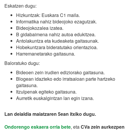
Eskatzen dugu:
Hizkuntzak: Euskara C1 maila.
Informatika nahiz bideojoko ezagutzak.
Bideojokozalea izatea.
B gidabaimena nahiz autoa edukitzea.
Antolakuntza eta kudeaketa gaitasunak.
Hobekuntzara bideratutako orientazioa.
Harremanetarako gaitasuna.
Baloratuko dugu:
Bideoen zein irudien ediziorako gaitasuna.
Blogean idazteko edo irratsaioan parte hartzeko
gaitasuna.
Itzulpenak egiteko gaitasuna.
Aurretik euskalgintzan lan egin izana.
Lan deialdia maiatzaren 5ean itxiko dugu.
Ondorengo eskaera orria bete
, eta
CVa zein aurkezpen