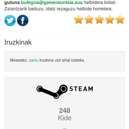
gutuna
bulegoa@gamerauntsia.eus
helbidera bidali.
Zalantzarik baduzu, idatz iezaguzu helbide horretara.
Iruzkinak
Mesedez,
sartu
iruzkina utzi ahal izateko.
248
Kide