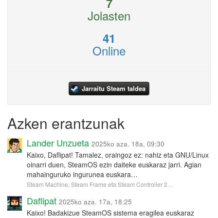
7
Jolasten
41
Online
Jarraitu Steam taldea
Azken erantzunak
Lander Unzueta
2025ko aza. 18a, 09:30
Kaixo, Daflipat! Tamalez, oraingoz ez: nahiz eta GNU/Linux
oinarri duen, SteamOS ezin daiteke euskaraz jarri. Agian
mahainguruko ingurunea euskara…
Steam Machine, Steam Frame eta Steam Controller 2…
Daflipat
2025ko aza. 17a, 18:25
Kaixo! Badakizue SteamOS sistema eragilea euskaraz