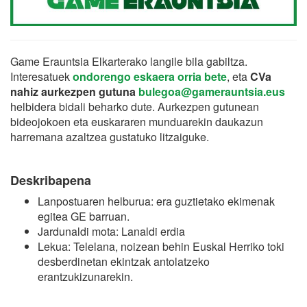
Game Erauntsia Elkarterako langile bila gabiltza.
Interesatuek
ondorengo eskaera orria bete
, eta
CVa
nahiz aurkezpen gutuna
bulegoa@gamerauntsia.eus
helbidera bidali beharko dute. Aurkezpen gutunean
bideojokoen eta euskararen munduarekin daukazun
harremana azaltzea gustatuko litzaiguke.
Deskribapena
Lanpostuaren helburua: era guztietako ekimenak
egitea GE barruan.
Jardunaldi mota: Lanaldi erdia
Lekua: Telelana, noizean behin Euskal Herriko toki
desberdinetan ekintzak antolatzeko
erantzukizunarekin.