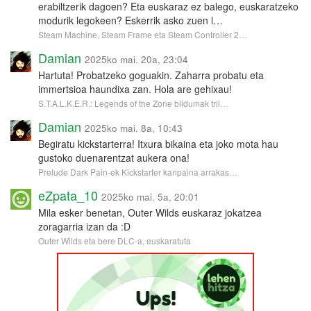
erabiltzerik dagoen? Eta euskaraz ez balego, euskaratzeko
modurik legokeen? Eskerrik asko zuen l…
Steam Machine, Steam Frame eta Steam Controller 2…
Damian
2025ko mai. 20a, 23:04
Hartuta! Probatzeko goguakin. Zaharra probatu eta
immertsioa haundixa zan. Hola are gehixau!
S.T.A.L.K.E.R.: Legends of the Zone bildumak tril…
Damian
2025ko mai. 8a, 10:43
Begiratu kickstarterra! Itxura bikaina eta joko mota hau
gustoko duenarentzat aukera ona!
Prelude Dark Pain-ek Kickstarter kanpaina arrakas…
eZpata_10
2025ko mai. 5a, 20:01
Mila esker benetan, Outer Wilds euskaraz jokatzea
zoragarria izan da :D
Outer Wilds eta bere DLC-a, euskaratuta