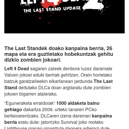
The Last Standek doako kanpaina berria, 26
mapa eta era guztietako hobekuntzak gehitu
dizkio zombien jokoari.
Left 4 Dead
sagaren zaleek denbora luzez daramate
Valven jokoei eduki berriak gehitzen. Orain horietako
batzuk garatzaileekin elkarlanean jardunda
The Last
Stand
deitutako DLCa doan argitaratu dute zombien
jokoen bigarren atalerako.
“Eguneraketa erraldoiak”
1000 aldaketa baino
gehiago
dakartza 2009. urteko lanaren PCko
bertsioarentzako. DLCaren izena daraman
kanpaina
berria
eratu dute: jatorrizko Survival joko motako
Lighthouse mapan oinarrituta dagoela adierazi dute