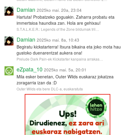
Damian
2025ko mai. 20a, 23:04
Hartuta! Probatzeko goguakin. Zaharra probatu eta
immertsioa haundixa zan. Hola are gehixau!
S.T.A.L.K.E.R.: Legends of the Zone bildumak tril…
Damian
2025ko mai. 8a, 10:43
Begiratu kickstarterra! Itxura bikaina eta joko mota hau
gustoko duenarentzat aukera ona!
Prelude Dark Pain-ek Kickstarter kanpaina arrakas…
eZpata_10
2025ko mai. 5a, 20:01
Mila esker benetan, Outer Wilds euskaraz jokatzea
zoragarria izan da :D
Outer Wilds eta bere DLC-a, euskaratuta