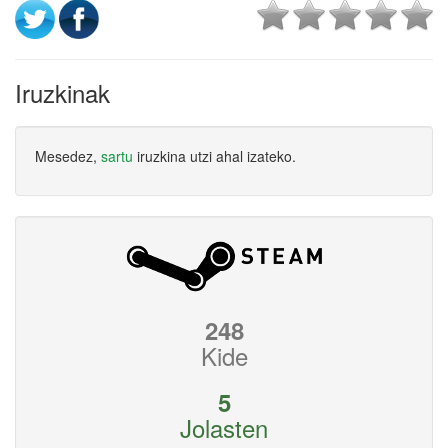
Iruzkinak
Mesedez,
sartu
iruzkina utzi ahal izateko.
248
Kide
5
Jolasten