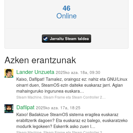
46
Online
Jarraitu Steam taldea
Azken erantzunak
Lander Unzueta
2025ko aza. 18a, 09:30
Kaixo, Daflipat! Tamalez, oraingoz ez: nahiz eta GNU/Linux
oinarri duen, SteamOS ezin daiteke euskaraz jarri. Agian
mahainguruko ingurunea euskara…
Steam Machine, Steam Frame eta Steam Controller 2…
Daflipat
2025ko aza. 17a, 18:25
Kaixo! Badakizue SteamOS sistema eragilea euskaraz
erabiltzerik dagoen? Eta euskaraz ez balego, euskaratzeko
modurik legokeen? Eskerrik asko zuen l…
Steam Machine, Steam Frame eta Steam Controller 2…