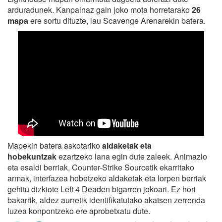
arduradunek. Kanpainaz gain joko mota horretarako
26
mapa
ere sortu dituzte, lau Scavenge Arenarekin batera.
Mapekin batera askotariko
aldaketak eta
hobekuntzak
ezartzeko lana egin dute zaleek. Animazio
eta esaldi berriak, Counter-Strike Sourcetik ekarritako
armak, interfazea hobetzeko aldaketak eta lorpen berriak
gehitu dizkiote Left 4 Deaden bigarren jokoari. Ez hori
bakarrik, aldez aurretik identifikatutako akatsen zerrenda
luzea konpontzeko ere aprobetxatu dute.