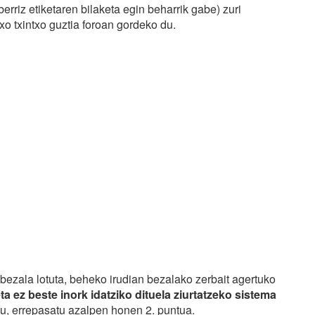
berriz etiketaren bilaketa egin beharrik gabe) zuri
xo txintxo guztia foroan gordeko du.
ezala lotuta, beheko irudian bezalako zerbait agertuko
ta ez beste inork idatziko dituela ziurtatzeko sistema
u, errepasatu azalpen honen 2. puntua.