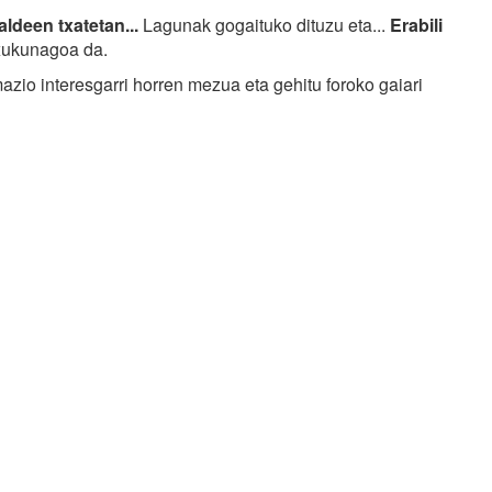
ldeen txatetan...
Lagunak gogaituko dituzu eta...
Erabili
txukunagoa da.
mazio interesgarri horren mezua eta gehitu foroko gaiari