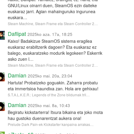
GNU/Linux oinarri duen, SteamOS ezin daiteke
euskaraz jarri. Agian mahainguruko ingurunea
euskara…
Steam Machine, Steam Frame eta Steam Controller 2…
Daflipat
2025ko aza. 17a, 18:25
Kaixo! Badakizue SteamOS sistema eragilea
euskaraz erabiltzerik dagoen? Eta euskaraz ez
balego, euskaratzeko modurik legokeen? Eskerrik
asko zuen l…
Steam Machine, Steam Frame eta Steam Controller 2…
Damian
2025ko mai. 20a, 23:04
Hartuta! Probatzeko goguakin. Zaharra probatu
eta immertsioa haundixa zan. Hola are gehixau!
S.T.A.L.K.E.R.: Legends of the Zone bildumak tril…
Damian
2025ko mai. 8a, 10:43
Begiratu kickstarterra! Itxura bikaina eta joko mota
hau gustoko duenarentzat aukera ona!
Prelude Dark Pain-ek Kickstarter kanpaina arrakas…