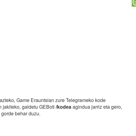
dazteko, Game Erauntsian zure Telegrameko kode
 jakiteko, galdetu GEBoti
/kodea
agindua jarriz eta gero,
a gorde behar duzu.