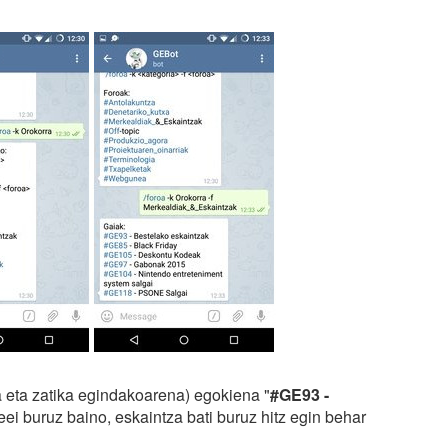
a eta zatika egindakoarena) egokiena "
#GE93 -
ei buruz baino, eskaintza bati buruz hitz egin behar