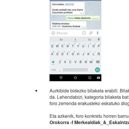
Aurkibide bidezko bilaketa erabili. Bil
da. Lehendabizi, kategoria bilaketa ba
foro zerrenda erakusteko eskatuko dio
Eta azkenik, foro konkretu horren bar
Orokorra -f Merkealdiak_&_Eskaintz