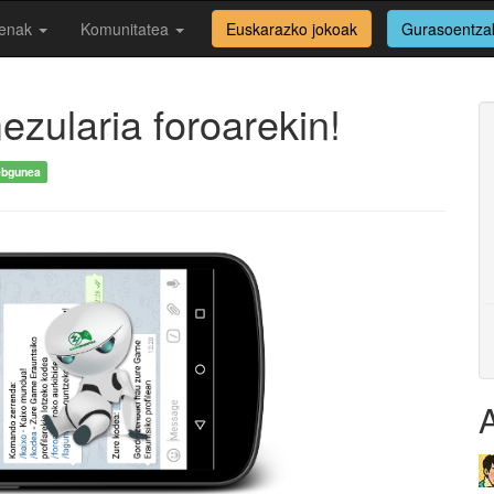
enak
Komunitatea
Euskarazko jokoak
Gurasoentza
zularia foroarekin!
bgunea