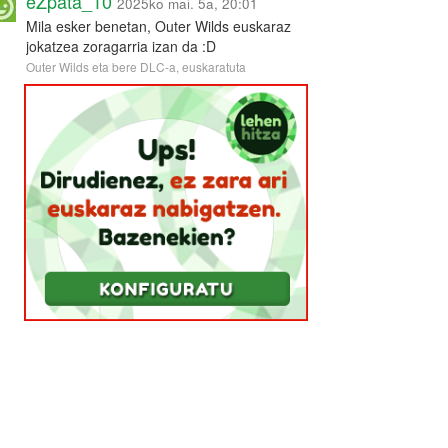
eZpata_10
2025ko mai. 5a, 20:01
Mila esker benetan, Outer Wilds euskaraz
jokatzea zoragarria izan da :D
Outer Wilds eta bere DLC-a, euskaratuta