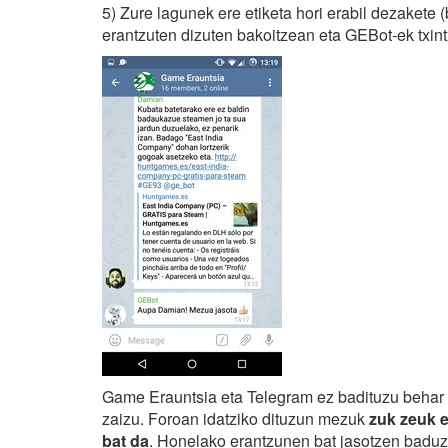
5) Zure lagunek ere etiketa hori erabil dezakete (
erantzuten dizuten bakoitzean eta GEBot-ek txint
Game Erauntsia eta Telegram ez badituzu behar b
zaizu. Foroan idatziko dituzun mezuk
zuk zeuk e
bat da
. Honelako erantzunen bat jasotzen baduz