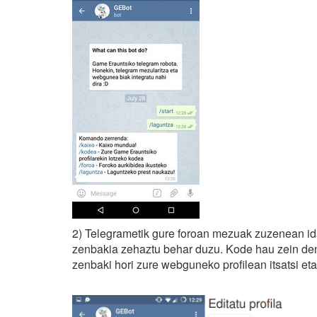
2) Telegrametik gure foroan mezuak zuzenean i
zenbakia zehaztu behar duzu. Kode hau zein den
zenbaki hori zure webguneko profilean itsatsi et