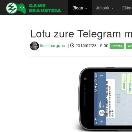
Bloga
Jokoak
Ekim
Lotu zure Telegram me
Iker Ibarguren
|
2015/07/28 15:00
Berriak
We