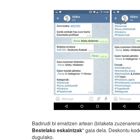
Badirudi bi emaitzen artean (bilaketa zuzenaren
Bestelako eskaintzak
" gaia dela. Deskontu kode
dugulako.