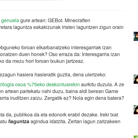
t genuela
gure artean: GEBot. Minecraften
etara laguntza eskakizunak iristen laguntzen zigun orain
ebguneko foroan elkarbanatzeko interesgarriak izan
ionatzen duen honek? Oso erraza da: Interesgarria izan
ko da mezu hori foroan txukun jartzeaz.
ezagun hasiera hasieratik guztia, dena ulertzeko:
trilogia osoa %75eko deskontuarekin
aurkitu duzula. A ze
en artean partekatu nahi duzu, baina aldi berean Game
rria iruditzen zaizu. Zergatik ez? Nola egin dena batera?
a da, publikoa da eta edonork erabil dezake. Ireki txat
batu
/laguntza
agindua idatzita. Zertan lagun zaitzakeen