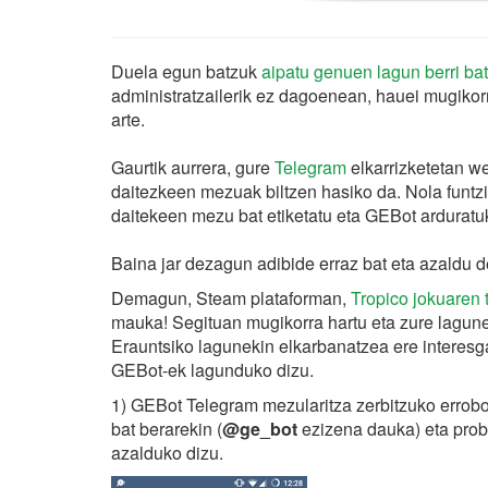
Duela egun batzuk
aipatu genuen lagun berri ba
administratzailerik ez dagoenean, hauei mugikorr
arte.
Gaurtik aurrera, gure
Telegram
elkarrizketetan w
daitezkeen mezuak biltzen hasiko da. Nola funtz
daitekeen mezu bat etiketatu eta GEBot arduratu
Baina jar dezagun adibide erraz bat eta azaldu d
Demagun, Steam plataforman,
Tropico jokuaren 
mauka! Segituan mugikorra hartu eta zure lagun
Erauntsiko lagunekin elkarbanatzea ere interesga
GEBot-ek lagunduko dizu.
1) GEBot Telegram mezularitza zerbitzuko errobot
bat berarekin (
@ge_bot
ezizena dauka) eta pro
azalduko dizu.