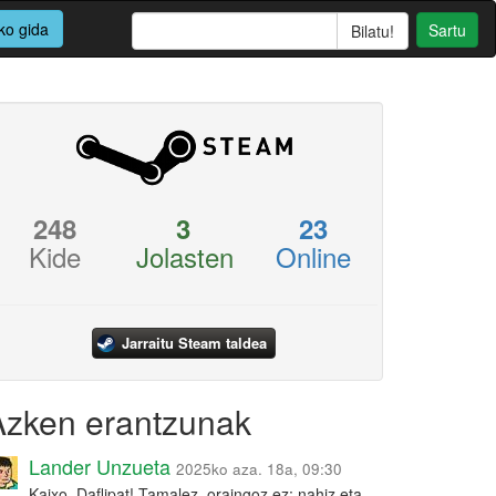
ko gida
Sartu
248
3
23
Kide
Jolasten
Online
Jarraitu Steam taldea
Azken erantzunak
Lander Unzueta
2025ko aza. 18a, 09:30
Kaixo, Daflipat! Tamalez, oraingoz ez: nahiz eta