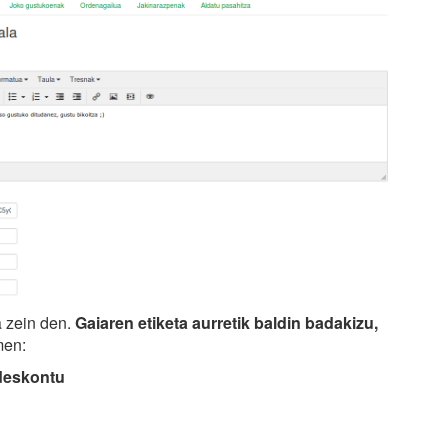
a zein den.
Gaiaren etiketa aurretik baldin badakizu,
men:
 deskontu