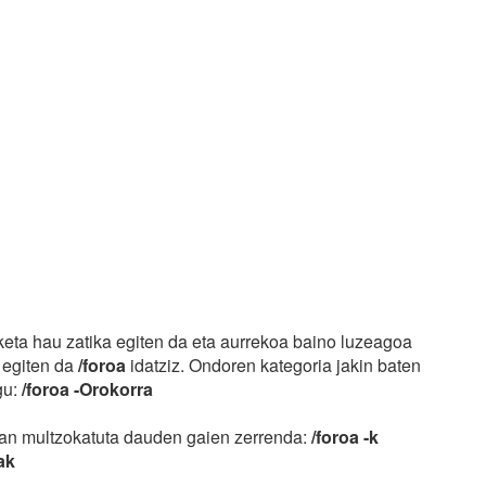
aketa hau zatika egiten da eta aurrekoa baino luzeagoa
t egiten da
/foroa
idatziz. Ondoren kategoria jakin baten
gu:
/foroa -Orokorra
ruan multzokatuta dauden gaien zerrenda:
/foroa -k
ak