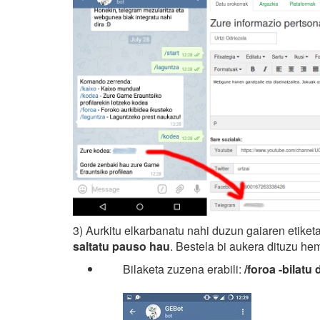
3) Aurkitu elkarbanatu nahi duzun gaiaren etiket
saltatu pauso hau
. Bestela bi aukera dituzu he
Bilaketa zuzena erabili:
/foroa -bilatu