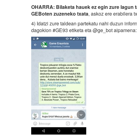
OHARRA: Bilaketa hauek ez egin zure lagun ta
GEBoten zuzeneko txata
, askoz ere erabilera 
4) Idatzi zure taldean partekatu nahi duzun infor
dagokion #GE93 etiketa eta @ge_bot aipamena: