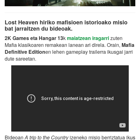
Lost Heaven hiriko mafisioen istorioako misio
bat jarraitzen du bideoak.
2K Games eta Hangar 13
k
maiatzean iragarri
zuten
Mafia klasikoaren remakean lanean ari direla. Orain,
Mafia
Definitive Edition
en lehen gameplay trailerra ikusgai jarri
dute sareetan.
Bideoan
A trip to the Country
izeneko misio berriztatua ikus