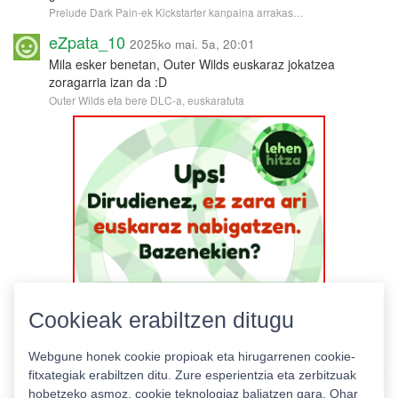
Prelude Dark Pain-ek Kickstarter kanpaina arrakas…
eZpata_10
2025ko mai. 5a, 20:01
Mila esker benetan, Outer Wilds euskaraz jokatzea
zoragarria izan da :D
Outer Wilds eta bere DLC-a, euskaratuta
Cookieak erabiltzen ditugu
Webgune honek cookie propioak eta hirugarrenen cookie-
fitxategiak erabiltzen ditu. Zure esperientzia eta zerbitzuak
hobetzeko asmoz, cookie teknologiaz baliatzen gara. Ohar