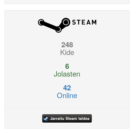
248
Kide
6
Jolasten
42
Online
Jarraitu Steam taldea