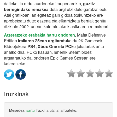
daiteke. Ia ordu laurdeneko iraupenarekin,
guztiz
berregindako remakea
dela argi utzi dute garatzaileek.
Atal grafikoan lan egiteaz gain gidoia txukuntzeko ere
aprobetxatu dute: eszena eta elkarrizketa berriak gehitu
dizkiote 2002. urtean kaleratutako klasikoaren remakeari.
Atzeratzeko erabakia hartu ondoren
, Mafia Definitive
Edition
irailaren 25ean argitaratu
ko du 2K Gamesek.
Bideojokora
PS4, Xbox One eta PC
ko jokalariak aritu
ahalko dira. PCko kasuan, lehenik Steam bidez
argitaratuko da, ondoren Epic Games Storean ere
kaleratzeko.
Iruzkinak
Mesedez,
sartu
iruzkina utzi ahal izateko.