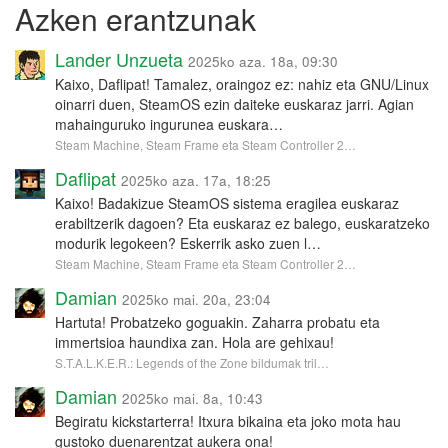
Azken erantzunak
Lander Unzueta
2025ko aza. 18a, 09:30
Kaixo, Daflipat! Tamalez, oraingoz ez: nahiz eta GNU/Linux
oinarri duen, SteamOS ezin daiteke euskaraz jarri. Agian
mahainguruko ingurunea euskara…
Steam Machine, Steam Frame eta Steam Controller 2…
Daflipat
2025ko aza. 17a, 18:25
Kaixo! Badakizue SteamOS sistema eragilea euskaraz
erabiltzerik dagoen? Eta euskaraz ez balego, euskaratzeko
modurik legokeen? Eskerrik asko zuen l…
Steam Machine, Steam Frame eta Steam Controller 2…
Damian
2025ko mai. 20a, 23:04
Hartuta! Probatzeko goguakin. Zaharra probatu eta
immertsioa haundixa zan. Hola are gehixau!
S.T.A.L.K.E.R.: Legends of the Zone bildumak tril…
Damian
2025ko mai. 8a, 10:43
Begiratu kickstarterra! Itxura bikaina eta joko mota hau
gustoko duenarentzat aukera ona!