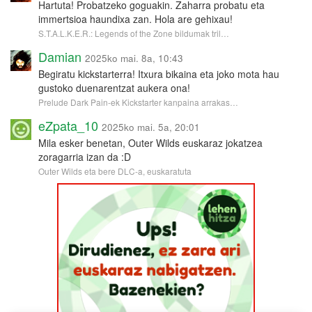
Hartuta! Probatzeko goguakin. Zaharra probatu eta
immertsioa haundixa zan. Hola are gehixau!
S.T.A.L.K.E.R.: Legends of the Zone bildumak tril…
Damian
2025ko mai. 8a, 10:43
Begiratu kickstarterra! Itxura bikaina eta joko mota hau
gustoko duenarentzat aukera ona!
Prelude Dark Pain-ek Kickstarter kanpaina arrakas…
eZpata_10
2025ko mai. 5a, 20:01
Mila esker benetan, Outer Wilds euskaraz jokatzea
zoragarria izan da :D
Outer Wilds eta bere DLC-a, euskaratuta