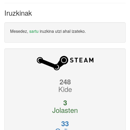
Iruzkinak
Mesedez,
sartu
iruzkina utzi ahal izateko.
248
Kide
3
Jolasten
33