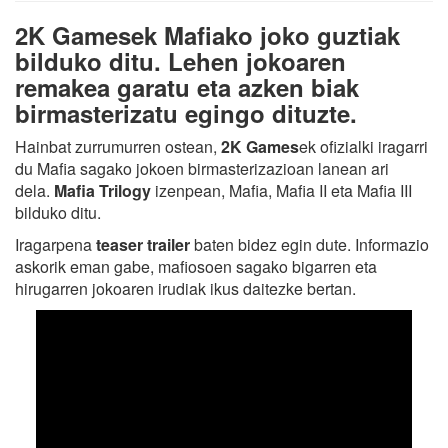
2K Gamesek Mafiako joko guztiak
bilduko ditu. Lehen jokoaren
remakea garatu eta azken biak
birmasterizatu egingo dituzte.
Hainbat zurrumurren ostean,
2K Games
ek ofizialki iragarri
du Mafia sagako jokoen birmasterizazioan lanean ari
dela.
Mafia Trilogy
izenpean, Mafia, Mafia II eta Mafia III
bilduko ditu.
Iragarpena
teaser
trailer
baten bidez egin dute. Informazio
askorik eman gabe, mafiosoen sagako bigarren eta
hirugarren jokoaren irudiak ikus daitezke bertan.