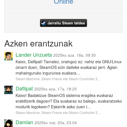
Online
Jarraitu Steam taldea
Azken erantzunak
Lander Unzueta
2025ko aza. 18a, 09:30
Kaixo, Daflipat! Tamalez, oraingoz ez: nahiz eta GNU/Linux
oinarri duen, SteamOS ezin daiteke euskaraz jarri. Agian
mahainguruko ingurunea euskara…
Steam Machine, Steam Frame eta Steam Controller 2…
Daflipat
2025ko aza. 17a, 18:25
Kaixo! Badakizue SteamOS sistema eragilea euskaraz
erabiltzerik dagoen? Eta euskaraz ez balego, euskaratzeko
modurik legokeen? Eskerrik asko zuen l…
Steam Machine, Steam Frame eta Steam Controller 2…
Damian
2025ko mai. 20a, 23:04