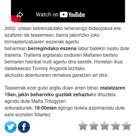
2002. urtean estreinatutako lehenengo bideojokoa ere
azaltzen da teaserrean, baina jatorrizko joko
birmasterizatuaren eszenak agertu
beharrean
berregindako eszena
labur batekin osatu dute
trailerra. Trailerra argitaratu ondoren Mafiaren bertsio
berriaren hainbat irudi agertu dira saretik. Horietan ikus
daitekeenez Tommy Angelok bizitako
akziozko abenturaren remakea garatzen ari dira.
Teaserrak ezer gutxi argitu duen arren bihar,
maiatzaren
19an, jakin beharreko guztiak zehaztu
ko dituztela
agindu dute Mafia Trilogyren
arduradunek:
18:00etan
egingo dutela azpimarratu dute
sare sozialen bitartez.