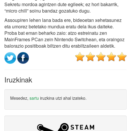
Sekretu mordoa agintzen dute egileek; ez hori bakarrik,
“micro chill” soinu bandaz gozatuko dugu.
Assoupiren lehen lana bada ere, bideoetan xehetasunez
eta umorez betetako mundua eratu dela ikus daiteke.
Proba bat eman beharko zaio: atzo estreinatu zen
MainFrames PCan zein Nintendo Switchean, eta oraingoz
balorazio positiboak biltzen ditu erabiltzaileen aldetik.
Iruzkinak
Mesedez,
sartu
iruzkina utzi ahal izateko.