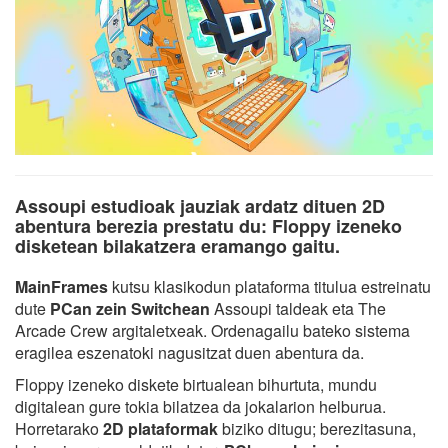
Assoupi estudioak jauziak ardatz dituen 2D
abentura berezia prestatu du: Floppy izeneko
disketean bilakatzera eramango gaitu.
MainFrames
kutsu klasikodun plataforma titulua estreinatu
dute
PCan zein Switchean
Assoupi taldeak eta The
Arcade Crew argitaletxeak. Ordenagailu bateko sistema
eragilea eszenatoki nagusitzat duen abentura da.
Floppy izeneko diskete birtualean bihurtuta, mundu
digitalean gure tokia bilatzea da jokalarion helburua.
Horretarako
2D plataformak
biziko ditugu; berezitasuna,