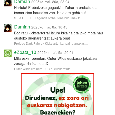
Damian
2025ko mai. 20a, 23:04
Hartuta! Probatzeko goguakin. Zaharra probatu eta
immertsioa haundixa zan. Hola are gehixau!
S.T.A.L.K.E.R.: Legends of the Zone bildumak tril…
Damian
2025ko mai. 8a, 10:43
Begiratu kickstarterra! Itxura bikaina eta joko mota hau
gustoko duenarentzat aukera ona!
Prelude Dark Pain-ek Kickstarter kanpaina arrakas…
eZpata_10
2025ko mai. 5a, 20:01
Mila esker benetan, Outer Wilds euskaraz jokatzea
zoragarria izan da :D
Outer Wilds eta bere DLC-a, euskaratuta