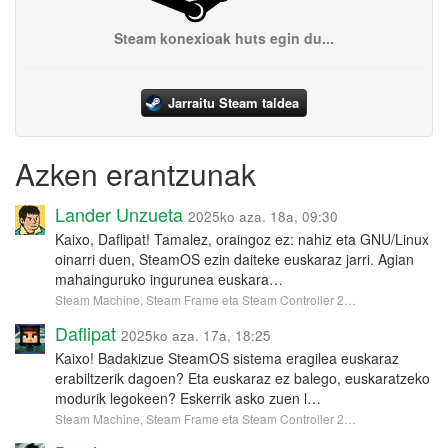
Steam konexioak huts egin du...
Jarraitu Steam taldea
Azken erantzunak
Lander Unzueta
2025ko aza. 18a, 09:30
Kaixo, Daflipat! Tamalez, oraingoz ez: nahiz eta GNU/Linux
oinarri duen, SteamOS ezin daiteke euskaraz jarri. Agian
mahainguruko ingurunea euskara…
Steam Machine, Steam Frame eta Steam Controller 2…
Daflipat
2025ko aza. 17a, 18:25
Kaixo! Badakizue SteamOS sistema eragilea euskaraz
erabiltzerik dagoen? Eta euskaraz ez balego, euskaratzeko
modurik legokeen? Eskerrik asko zuen l…
Steam Machine, Steam Frame eta Steam Controller 2…