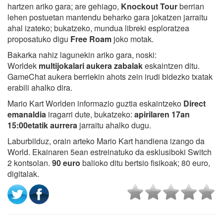
hartzen ariko gara; are gehiago,
Knockout Tour
berrian
lehen postuetan mantendu beharko gara jokatzen jarraitu
ahal izateko; bukatzeko, mundua libreki esploratzea
proposatuko digu
Free Roam
joko motak.
Bakarka nahiz lagunekin ariko gara, noski:
Worldek
multijokalari aukera zabalak
eskaintzen ditu.
GameChat aukera berriekin ahots zein irudi bidezko txatak
erabili ahalko dira.
Mario Kart Worlden informazio guztia eskaintzeko
Direct
emanaldia
iragarri dute, bukatzeko:
apirilaren 17an
15:00etatik aurrera
jarraitu ahalko dugu.
Laburbilduz, orain arteko Mario Kart handiena izango da
World. Ekainaren 5ean estreinatuko da esklusiboki Switch
2 kontsolan.
90 euro
balioko ditu bertsio fisikoak; 80 euro,
digitalak.