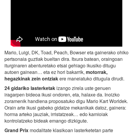
Mario, Luigi, DK, Toad, Peach, Bowser eta gainerako ohiko
pertsonaia guztiak bueltan dira. Itxura batean, oraingoan
iturginaren abenturetako etsai gehiago ikusiko ditugu
autoen gainean… eta ez hori bakarrik,
motorrak,
hegazkinak zein ontziak
ere maneiatuko ditugula dirudi.
24 gidariko lasterketak
izango zirela uste genuen
iragarpen bideoa ikusi ondoren, eta, halaxe da. Inoizko
zoramenik handiena proposatuko digu Mario Kart Worldek.
Orain arte ikusi gabeko gidatze mekanikak datoz, gainera:
horma arteko jauziak, irristatzeak… edo kamioiak
kontrolatzeko bideak emango dizkigute.
Grand Prix
modalitate klasikoan lasterketetan parte