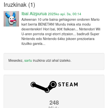
Iruzkinak (1)
Ibai Aizpurua
2025ko api. 3a, 00:14
Azkeenan 10 urte baina gehiagoren ondoren Mario
kart berria BENETAN! Mundu irekia eta modu
dexenterekin! Hori bai, 90€ fisikoan... Nintendori Wii
U-aren porrota ongi etorri zitzaion... badirudi Super
Nintendo edo Nintendo 64ko jokoen prezioetara
itzuliko garela...
Mesedez,
sartu
iruzkina utzi ahal izateko.
248