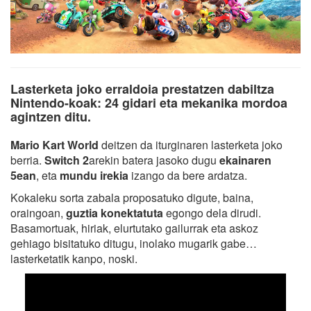
Lasterketa joko erraldoia prestatzen dabiltza
Nintendo-koak: 24 gidari eta mekanika mordoa
agintzen ditu.
Mario Kart World
deitzen da iturginaren lasterketa joko
berria.
Switch 2
arekin batera jasoko dugu
ekainaren
5ean
, eta
mundu irekia
izango da bere ardatza.
Kokaleku sorta zabala proposatuko digute, baina,
oraingoan,
guztia konektatuta
egongo dela dirudi.
Basamortuak, hiriak, elurtutako gailurrak eta askoz
gehiago bisitatuko ditugu, inolako mugarik gabe…
lasterketatik kanpo, noski.