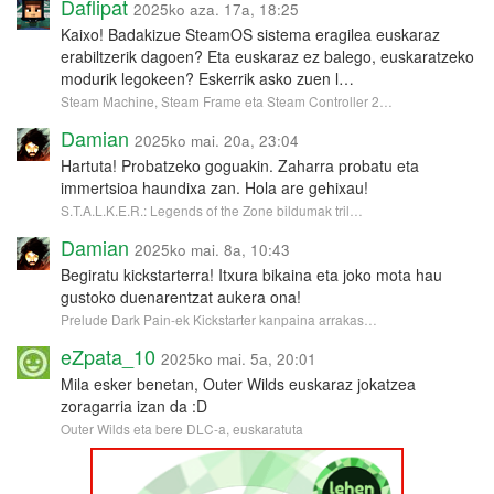
Daflipat
2025ko aza. 17a, 18:25
Kaixo! Badakizue SteamOS sistema eragilea euskaraz
erabiltzerik dagoen? Eta euskaraz ez balego, euskaratzeko
modurik legokeen? Eskerrik asko zuen l…
Steam Machine, Steam Frame eta Steam Controller 2…
Damian
2025ko mai. 20a, 23:04
Hartuta! Probatzeko goguakin. Zaharra probatu eta
immertsioa haundixa zan. Hola are gehixau!
S.T.A.L.K.E.R.: Legends of the Zone bildumak tril…
Damian
2025ko mai. 8a, 10:43
Begiratu kickstarterra! Itxura bikaina eta joko mota hau
gustoko duenarentzat aukera ona!
Prelude Dark Pain-ek Kickstarter kanpaina arrakas…
eZpata_10
2025ko mai. 5a, 20:01
Mila esker benetan, Outer Wilds euskaraz jokatzea
zoragarria izan da :D
Outer Wilds eta bere DLC-a, euskaratuta