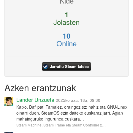
Kide
1
Jolasten
10
Online
Jarraitu Steam taldea
Azken erantzunak
Lander Unzueta
2025ko aza. 18a, 09:30
Kaixo, Daflipat! Tamalez, oraingoz ez: nahiz eta GNU/Linux
oinarri duen, SteamOS ezin daiteke euskaraz jarri. Agian
mahainguruko ingurunea euskara…
Steam Machine, Steam Frame eta Steam Controller 2…