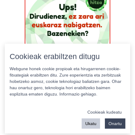
Cookieak erabiltzen ditugu
Webgune honek cookie propioak eta hirugarrenen cookie-
fitxategiak erabiltzen ditu. Zure esperientzia eta zerbitzuak
hobetzeko asmoz, cookie teknologiaz baliatzen gara. Ohar
hau onartuz gero, teknologia hori erabiltzeko baimen
esplizitua ematen diguzu.
Informazio gehiago.
Pribatutasun politika
|
Cookie politika
|
Lizentziak
Erabilera baldintzak
Kontaktua
|
Estatistikak
Cookieak kudeatu
Babeslea:
Ukatu
Onartu