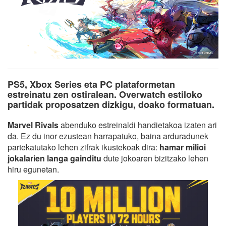
PS5, Xbox Series eta PC plataformetan
estreinatu zen ostiralean. Overwatch estiloko
partidak proposatzen dizkigu, doako formatuan.
Marvel Rivals
abenduko estreinaldi handietakoa izaten ari
da. Ez du inor ezustean harrapatuko, baina arduradunek
partekatutako lehen zifrak ikustekoak dira:
hamar milioi
jokalarien langa gainditu
dute jokoaren bizitzako lehen
hiru egunetan.