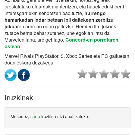
prestatutako oinarriak mantentzen, eta hauek eduki berri
interesgarriekin sendotzen badituzte,
hurrengo
hamarkadan indar betean ibil daitekeen zerbitzu
jokoa
ren aurrean egon gaitezke. Heroien tiro jokoek
zutabe berria behar zutenez, une egokian iritsi da
Marvelen lana; are gehiago,
Concord-en porrotaren
ostean
.
Marvel Rivals PlayStation 5, Xbox Series eta PC gailuetan
doan eskura dezakegu.
Iruzkinak
Mesedez,
sartu
iruzkina utzi ahal izateko.