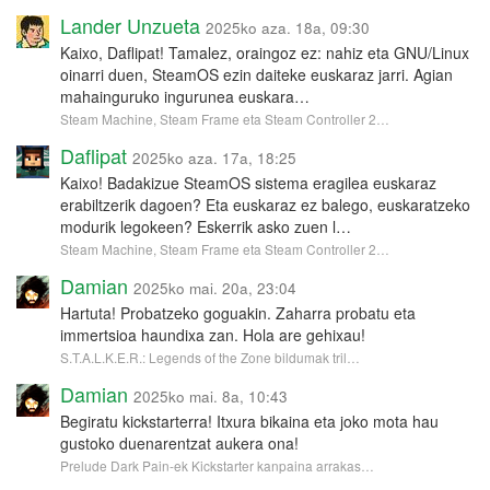
Lander Unzueta
2025ko aza. 18a, 09:30
Kaixo, Daflipat! Tamalez, oraingoz ez: nahiz eta GNU/Linux
oinarri duen, SteamOS ezin daiteke euskaraz jarri. Agian
mahainguruko ingurunea euskara…
Steam Machine, Steam Frame eta Steam Controller 2…
Daflipat
2025ko aza. 17a, 18:25
Kaixo! Badakizue SteamOS sistema eragilea euskaraz
erabiltzerik dagoen? Eta euskaraz ez balego, euskaratzeko
modurik legokeen? Eskerrik asko zuen l…
Steam Machine, Steam Frame eta Steam Controller 2…
Damian
2025ko mai. 20a, 23:04
Hartuta! Probatzeko goguakin. Zaharra probatu eta
immertsioa haundixa zan. Hola are gehixau!
S.T.A.L.K.E.R.: Legends of the Zone bildumak tril…
Damian
2025ko mai. 8a, 10:43
Begiratu kickstarterra! Itxura bikaina eta joko mota hau
gustoko duenarentzat aukera ona!
Prelude Dark Pain-ek Kickstarter kanpaina arrakas…