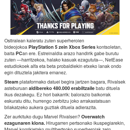
Ostiralean kaleratu zuten superheroien
bideojokoa
PlayStation 5 zein Xbox Series
kontsoletan,
baita
PC
an ere. Estreinaldia arazo handirik gabe burutu
zuten —harritzekoa, halako kasuak ezagututa—, NetEase
estudiokoek alfa eta beta probaldiekin etxeko lanak ondo
egin dituztela jakitera emanez.
Steam
plataformako datuei begira jartzen bagara, Rivalsek
asteburuan
aldibereko 480.000 erabiltzaile
batu dituela
ikus dezakegu. Ez hori bakarrik: balorazio baikorrak
eskuratu ditu, hurrengo zerbitzu joko arrakastatsuan
bilakatzeko aukera guztiak dituela adierazita.
Zer aurkituko dugu Marvel Rivalsen?
Overwatch
ezagunaren klona.
Hirugarren pertsonako ikuspegiarekin,
Marvel komikietako multibertsoko superheroiak zein