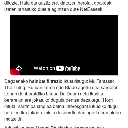
dituzte. Hala eta guztiz ere, datozen heroiak doakoak
izaten jarraituko dutela agintzen dute NetEasetik.
Dagoeneko
hainbat filtrazio
ikusi ditugu: Mr. Fantastic,
The Thing, Human Torch edo Blade agertu dira sareetan.
Lehen denboraldiko bilaua Dr. Doom dela ikusita,
berarekin ere jokatuko dugula pentsa dezakegu. Horri
lotuta, narratiba sinplea baina interesgarria ikusiko dugu
heroien tiro jokoan, misio desberdinetan ageri diren bideo
motzekin.
Adi ibiliko gara Marvel Rivalsekin, hortaz: egileek