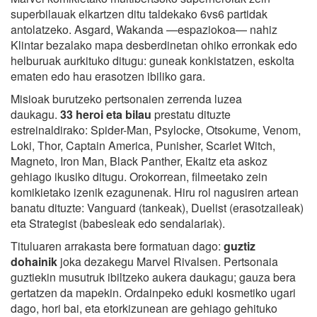
superbilauak elkartzen ditu taldekako 6vs6 partidak
antolatzeko. Asgard, Wakanda —espaziokoa— nahiz
Klintar bezalako mapa desberdinetan ohiko erronkak edo
helburuak aurkituko ditugu: guneak konkistatzen, eskolta
ematen edo hau erasotzen ibiliko gara.
Misioak burutzeko pertsonaien zerrenda luzea
daukagu.
33 heroi eta bilau
prestatu dituzte
estreinaldirako: Spider-Man, Psylocke, Otsokume, Venom,
Loki, Thor, Captain America, Punisher, Scarlet Witch,
Magneto, Iron Man, Black Panther, Ekaitz eta askoz
gehiago ikusiko ditugu. Orokorrean, filmeetako zein
komikietako izenik ezagunenak. Hiru rol nagusiren artean
banatu dituzte: Vanguard (tankeak), Duelist (erasotzaileak)
eta Strategist (babesleak edo sendalariak).
Tituluaren arrakasta bere formatuan dago:
guztiz
dohainik
joka dezakegu Marvel Rivalsen. Pertsonaia
guztiekin musutruk ibiltzeko aukera daukagu; gauza bera
gertatzen da mapekin. Ordainpeko eduki kosmetiko ugari
dago, hori bai, eta etorkizunean are gehiago gehituko