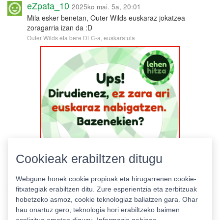
eZpata_10
2025ko mai. 5a, 20:01
Mila esker benetan, Outer Wilds euskaraz jokatzea
zoragarria izan da :D
Outer Wilds eta bere DLC-a, euskaratuta
Cookieak erabiltzen ditugu
Webgune honek cookie propioak eta hirugarrenen cookie-
fitxategiak erabiltzen ditu. Zure esperientzia eta zerbitzuak
hobetzeko asmoz, cookie teknologiaz baliatzen gara. Ohar
hau onartuz gero, teknologia hori erabiltzeko baimen