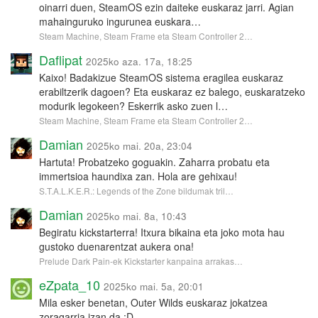
oinarri duen, SteamOS ezin daiteke euskaraz jarri. Agian
mahainguruko ingurunea euskara…
Steam Machine, Steam Frame eta Steam Controller 2…
Daflipat
2025ko aza. 17a, 18:25
Kaixo! Badakizue SteamOS sistema eragilea euskaraz
erabiltzerik dagoen? Eta euskaraz ez balego, euskaratzeko
modurik legokeen? Eskerrik asko zuen l…
Steam Machine, Steam Frame eta Steam Controller 2…
Damian
2025ko mai. 20a, 23:04
Hartuta! Probatzeko goguakin. Zaharra probatu eta
immertsioa haundixa zan. Hola are gehixau!
S.T.A.L.K.E.R.: Legends of the Zone bildumak tril…
Damian
2025ko mai. 8a, 10:43
Begiratu kickstarterra! Itxura bikaina eta joko mota hau
gustoko duenarentzat aukera ona!
Prelude Dark Pain-ek Kickstarter kanpaina arrakas…
eZpata_10
2025ko mai. 5a, 20:01
Mila esker benetan, Outer Wilds euskaraz jokatzea
zoragarria izan da :D