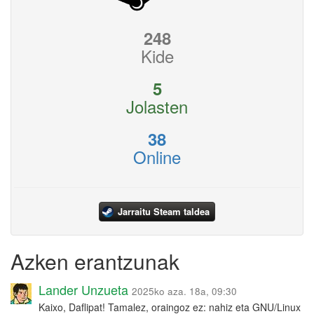
248
Kide
5
Jolasten
38
Online
Jarraitu Steam taldea
Azken erantzunak
Lander Unzueta
2025ko aza. 18a, 09:30
Kaixo, Daflipat! Tamalez, oraingoz ez: nahiz eta GNU/Linux