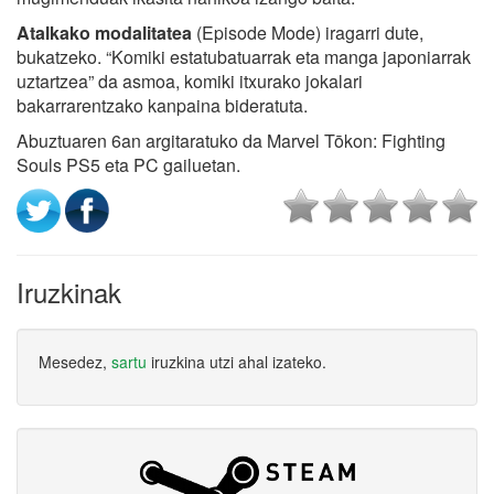
Atalkako modalitatea
(Episode Mode) iragarri dute,
bukatzeko. “Komiki estatubatuarrak eta manga japoniarrak
uztartzea” da asmoa, komiki itxurako jokalari
bakarrarentzako kanpaina bideratuta.
Abuztuaren 6an argitaratuko da Marvel Tōkon: Fighting
Souls PS5 eta PC gailuetan.
Iruzkinak
Mesedez,
sartu
iruzkina utzi ahal izateko.