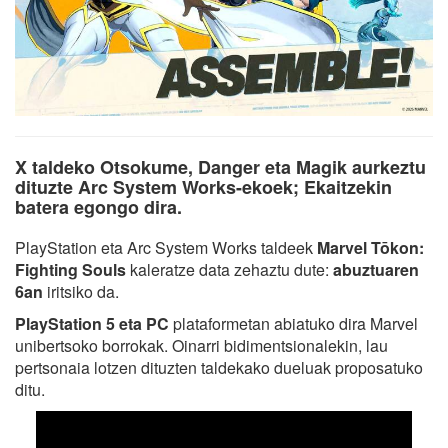
X taldeko Otsokume, Danger eta Magik aurkeztu
dituzte Arc System Works-ekoek; Ekaitzekin
batera egongo dira.
PlayStation eta Arc System Works taldeek
Marvel Tōkon:
Fighting Souls
kaleratze data zehaztu dute:
abuztuaren
6an
iritsiko da.
PlayStation 5 eta PC
plataformetan abiatuko dira Marvel
unibertsoko borrokak. Oinarri bidimentsionalekin, lau
pertsonaia lotzen dituzten taldekako dueluak proposatuko
ditu.