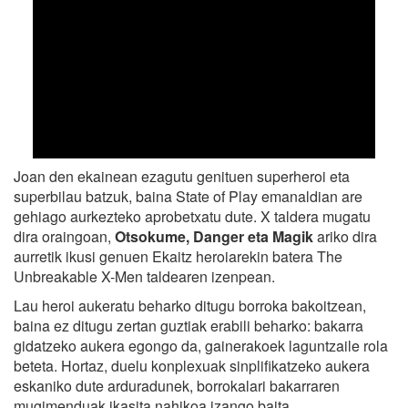
Joan den ekainean ezagutu genituen superheroi eta
superbilau batzuk, baina State of Play emanaldian are
gehiago aurkezteko aprobetxatu dute. X taldera mugatu
dira oraingoan,
Otsokume, Danger eta Magik
ariko dira
aurretik ikusi genuen Ekaitz heroiarekin batera The
Unbreakable X-Men taldearen izenpean.
Lau heroi aukeratu beharko ditugu borroka bakoitzean,
baina ez ditugu zertan guztiak erabili beharko: bakarra
gidatzeko aukera egongo da, gainerakoek laguntzaile rola
beteta. Hortaz, duelu konplexuak sinplifikatzeko aukera
eskaniko dute arduradunek, borrokalari bakarraren
mugimenduak ikasita nahikoa izango baita.