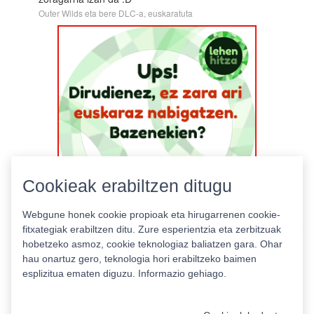
Outer Wilds eta bere DLC-a, euskaratuta
Cookieak erabiltzen ditugu
Webgune honek cookie propioak eta hirugarrenen cookie-
fitxategiak erabiltzen ditu. Zure esperientzia eta zerbitzuak
hobetzeko asmoz, cookie teknologiaz baliatzen gara. Ohar
hau onartuz gero, teknologia hori erabiltzeko baimen
esplizitua ematen diguzu.
Informazio gehiago.
Pribatutasun politika
|
Cookie politika
|
Lizentziak
Erabilera baldintzak
Kontaktua
|
Estatistikak