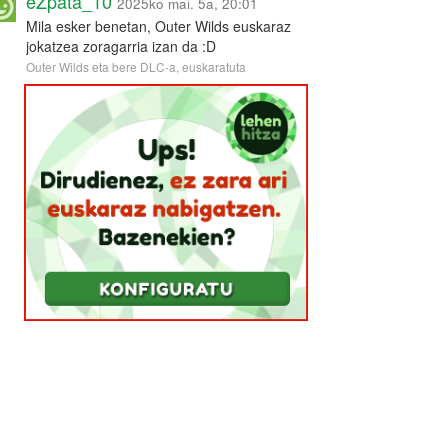
eZpata_10
2025ko mai. 5a, 20:01
Mila esker benetan, Outer Wilds euskaraz
jokatzea zoragarria izan da :D
Outer Wilds eta bere DLC-a, euskaratuta