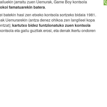
ailuekin jarraitu zuen Uemurak, Game Boy kontsola
okoi famatuarekin batera
.
 batekin hasi zen etxeko kontsola sortzeko bidaia 1981.
eak Uemurarekin (antza denez ohikoa zen langileei kopa
entzat);
kartutxo bidez funtzionatuko zuen kontsola
kontsola eta gailu guztiak erosi, eta denak ikertu ondoren