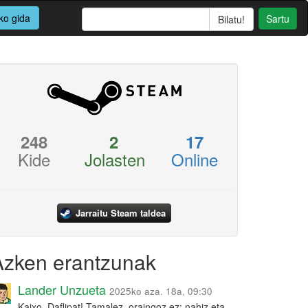
ko gida
Sartu
248
2
17
Kide
Jolasten
Online
Jarraitu Steam taldea
Azken erantzunak
Lander Unzueta
2025ko aza. 18a, 09:30
Kaixo, Daflipat! Tamalez, oraingoz ez: nahiz eta