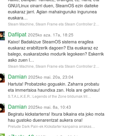
GNU/Linux oinarri duen, SteamOS ezin daiteke
euskaraz jarri. Agian mahainguruko ingurunea
euskara…
Steam Machine, Steam Frame eta Steam Controller 2…
Daflipat
2025ko aza. 17a, 18:25
Kaixo! Badakizue SteamOS sistema eragilea
euskaraz erabiltzerik dagoen? Eta euskaraz ez
balego, euskaratzeko modurik legokeen? Eskerrik
asko zuen l…
Steam Machine, Steam Frame eta Steam Controller 2…
Damian
2025ko mai. 20a, 23:04
Hartuta! Probatzeko goguakin. Zaharra probatu
eta immertsioa haundixa zan. Hola are gehixau!
S.T.A.L.K.E.R.: Legends of the Zone bildumak tril…
Damian
2025ko mai. 8a, 10:43
Begiratu kickstarterra! Itxura bikaina eta joko mota
hau gustoko duenarentzat aukera ona!
Prelude Dark Pain-ek Kickstarter kanpaina arrakas…