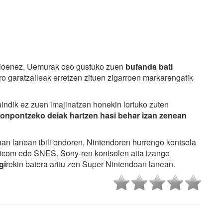
dioenez, Uemurak oso gustuko zuen
bufanda bati
ro garatzaileak erretzen zituen zigarroen markarengatik
indik ez zuen imajinatzen honekin lortuko zuten
onpontzeko deiak hartzen hasi behar izan zenean
an lanean ibili ondoren, Nintendoren hurrengo kontsola
icom edo SNES. Sony-ren kontsolen aita izango
gi
rekin batera aritu zen Super Nintendoan lanean.