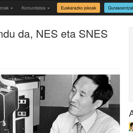
enak
Komunitatea
Euskarazko jokoak
Gurasoentza
ndu da, NES eta SNES