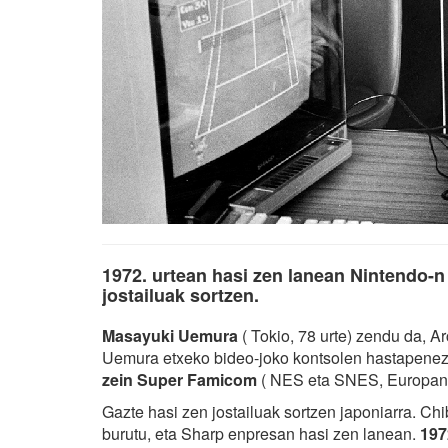
1972. urtean hasi zen lanean Nintendo-n
jostailuak sortzen.
Masayuki Uemura
( Tokio, 78 urte) zendu da, A
Uemura etxeko bideo-joko kontsolen hastapenez 
zein Super Famicom
( NES eta SNES, Europan
Gazte hasi zen jostailuak sortzen japoniarra. Chi
burutu, eta Sharp enpresan hasi zen lanean.
197