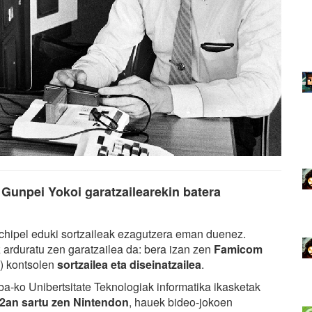
 Gunpei Yokoi garatzailearekin batera
rchipel eduki sortzaileak ezagutzera eman duenez.
arduratu zen garatzailea da: bera izan zen
Famicom
) kontsolen
sortzailea eta diseinatzailea
.
ba-ko Unibertsitate Teknologiak informatika ikasketak
2an sartu zen Nintendon
, hauek bideo-jokoen