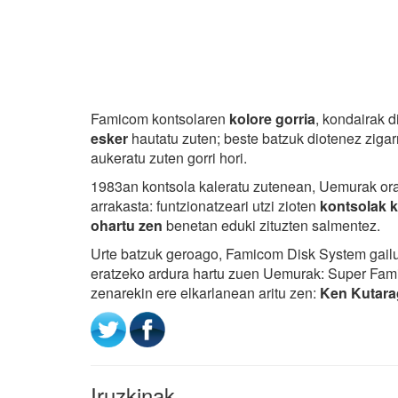
Famicom kontsolaren
kolore gorria
, kondairak 
esker
hautatu zuten; beste batzuk diotenez zigar
aukeratu zuten gorri hori.
1983an kontsola kaleratu zutenean, Uemurak ora
arrakasta: funtzionatzeari utzi zioten
kontsolak k
ohartu zen
benetan eduki zituzten salmentez.
Urte batzuk geroago, Famicom Disk System gailu
eratzeko ardura hartu zuen Uemurak: Super Fam
zenarekin ere elkarlanean aritu zen:
Ken Kutara
Iruzkinak