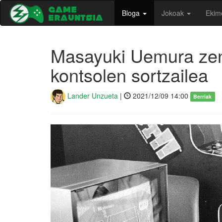
Bloga
Jokoak
Ekim
Masayuki Uemura ze
kontsolen sortzailea
Lander Unzueta
|
2021/12/09 14:00
Berriak