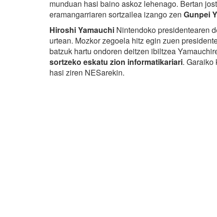
munduan hasi baino askoz lehenago. Bertan jost
eramangarriaren sortzailea izango zen
Gunpei Y
Hiroshi Yamauchi
Nintendoko presidentearen dei
urtean. Mozkor zegoela hitz egin zuen president
batzuk hartu ondoren deitzen ibiltzea Yamauchir
sortzeko eskatu zion informatikariari
. Garaiko 
hasi ziren NESarekin.