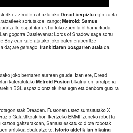
erik ez zirudien ahaztutako
Dread berpiztu
egin zuela
aratzaileek sortutakoa izango;
Metroid: Samus
aratzaile espainiarrak hartuko zuen ia bi hamarkada
 Lan gogorra Castlevania: Lords of Shadow saga sortu
 Boy-ean kaleratutako joko baten eraberritze
ia da; are gehiago,
frankiziaren bosgarren atala
da.
otako joko berriaren aurrean gaude. Izan ere, Dread
ian kaleratutako
Metroid Fusion
bikainaren jarraipena
rekin BSL espazio ontzitik ihes egin eta denbora gutxira
rotagonistak Dreaden. Fusionen ustez suntsitutako X
derazio Galaktikoak hori ikertzeko EMMI izeneko robot ia
nikazioa galtzerakoan, Samusi eskatuko diote robotak
duen arriskua ebaluatzeko.
Istorio aldetik lan bikaina