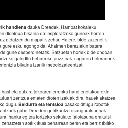
rik handiena
dauka Dreadek. Hainbat kokaleku
ren diseinua bikaina da: esploratzeko guneak horren
ez gidatzen du mapatik zehar. Halere, bide zuzenetik
ea gure esku egongo da. Ahalmen bereziekin batera
ude gune desberdinetatik. Batzuetan horiek bide ondoan
lortzeko gainditu beharreko puzzleak: sagaren beteranoek
rientzia bikaina izanik metroidzaleentzat.
a hasi eta gutxira jokoaren erronka handienetakoarekin
ituluari zentzua ematen dioten izakiak dira; hauek akatzea
rko dugu.
Beldurra eta tentsioa
pasako ditugu robotok
Zalantzarik gabe Dreaden gehikuntza esanguratsuenak
ra, hanka egitea lortzeko sekulako iaiotasuna erakutsi
hatzetan soilik ikusi beharrean behin eta berriz ibiliko