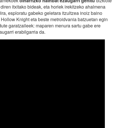
teamekoek
oinarrizko hainbat ezaugarri gehitu
dizkiote
diren itxitako bideak, eta horiek irekitzeko ahalmena
ra, esploratu gabeko geletara itzultzea inoiz baino
, Hollow Knight eta beste metroidvania batzuetan egin
dute garatzaileek: maparen menura sartu gabe ere
ugarri erabilgarria da.