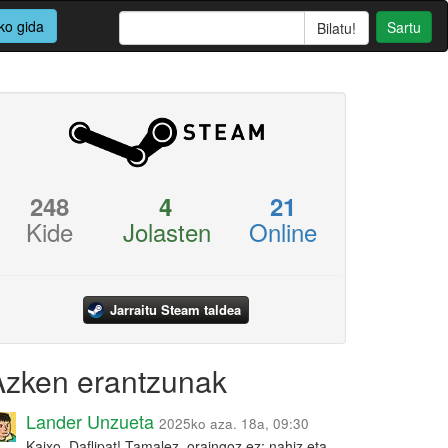
ko gida
Sartu
248
4
21
Kide
Jolasten
Online
Jarraitu Steam taldea
Azken erantzunak
Lander Unzueta
2025ko aza. 18a, 09:30
Kaixo, Daflipat! Tamalez, oraingoz ez: nahiz eta