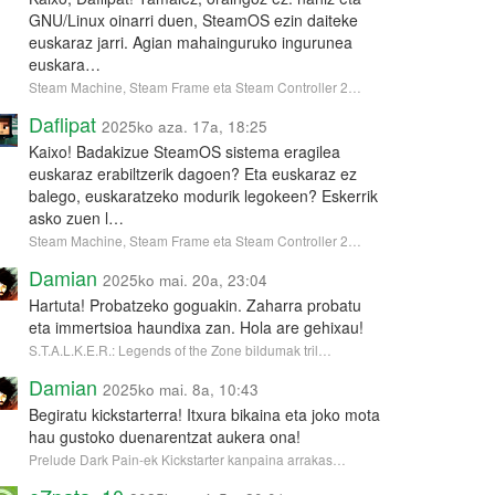
GNU/Linux oinarri duen, SteamOS ezin daiteke
euskaraz jarri. Agian mahainguruko ingurunea
euskara…
Steam Machine, Steam Frame eta Steam Controller 2…
Daflipat
2025ko aza. 17a, 18:25
Kaixo! Badakizue SteamOS sistema eragilea
euskaraz erabiltzerik dagoen? Eta euskaraz ez
balego, euskaratzeko modurik legokeen? Eskerrik
asko zuen l…
Steam Machine, Steam Frame eta Steam Controller 2…
Damian
2025ko mai. 20a, 23:04
Hartuta! Probatzeko goguakin. Zaharra probatu
eta immertsioa haundixa zan. Hola are gehixau!
S.T.A.L.K.E.R.: Legends of the Zone bildumak tril…
Damian
2025ko mai. 8a, 10:43
Begiratu kickstarterra! Itxura bikaina eta joko mota
hau gustoko duenarentzat aukera ona!
Prelude Dark Pain-ek Kickstarter kanpaina arrakas…