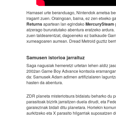
Hamasei urte beranduago, Nintendok ametsa best
iragarri zuen. Oraingoan, baina, ez zen etxeko g
Returns
apartean lan egindako
MercurySteam
g
atzerago bururatutako abentura eratzeko ardura.
zuen taldearentzat, dagoeneko ez baikaude Game
xumeagoaren aurrean. Dread Metroid guztiz berr
Samusen istorioa jarraituz
Saga nagusiak hemeretzi urtetan lehen aldiz jas
2002an Game Boy Advance kontsola eramangarr
da: Samusek Adam adimen artifizialaren laguntza
hasten da abentura.
ZDR planeta misteriotsura bidaiatu beharko du p
parasitoak bizirik jarraitzen duela dirudi, eta Fe
garaiezinak bidali ditu planetara. Horiekin komu
aurkitzeko eta X parasito hilgarriak suposatzen 