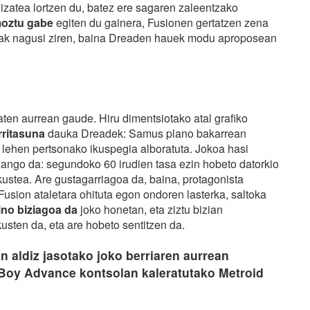
izatea lortzen du, batez ere sagaren zaleentzako
moztu gabe
egiten du gainera, Fusionen gertatzen zena
rrak nagusi ziren, baina Dreaden hauek modu aproposean
aten aurrean gaude. Hiru dimentsiotako atal grafiko
rritasuna
dauka Dreadek: Samus plano bakarrean
lehen pertsonako ikuspegia alboratuta. Jokoa hasi
ango da: segundoko 60 irudien tasa ezin hobeto datorkio
ustea. Are gustagarriagoa da, baina, protagonista
Fusion ataletara ohituta egon ondoren lasterka, saltoka
ino biziagoa da
joko honetan, eta ziztu bizian
usten da, eta are hobeto sentitzen da.
n aldiz jasotako joko berriaren aurrean
Boy Advance kontsolan kaleratutako Metroid