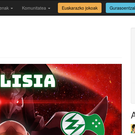
enak
Komunitatea
Euskarazko jokoak
Gurasoentza