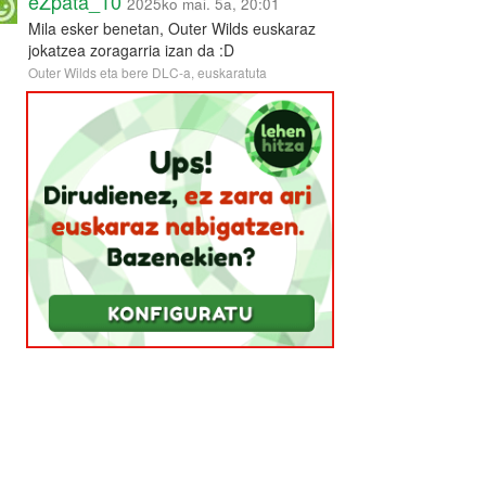
eZpata_10
2025ko mai. 5a, 20:01
Mila esker benetan, Outer Wilds euskaraz
jokatzea zoragarria izan da :D
Outer Wilds eta bere DLC-a, euskaratuta