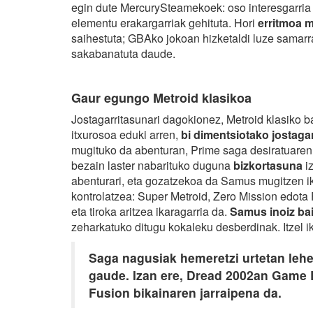
egin dute MercurySteamekoek: oso interesgarria 
elementu erakargarriak gehituta. Hori
erritmoa 
saihestuta; GBAko jokoan hizketaldi luze sama
sakabanatuta daude.
Gaur egungo Metroid klasikoa
Jostagarritasunari dagokionez, Metroid klasiko b
itxurosoa eduki arren,
bi dimentsiotako jostaga
mugituko da abenturan, Prime saga desiratuaren 
bezain laster nabarituko duguna
bizkortasuna
iz
abenturari, eta gozatzekoa da Samus mugitzen ik
kontrolatzea: Super Metroid, Zero Mission edota 
eta tiroka aritzea ikaragarria da.
Samus inoiz ba
zeharkatuko ditugu kokaleku desberdinak. Itzel ik
Saga nagusiak hemeretzi urtetan lehe
gaude. Izan ere, Dread 2002an Game 
Fusion bikainaren jarraipena da.