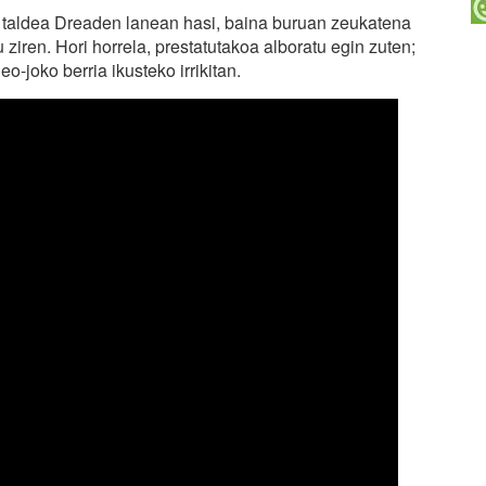
e taldea Dreaden lanean hasi, baina buruan zeukatena
ziren. Hori horrela, prestatutakoa alboratu egin zuten;
eo-joko berria ikusteko irrikitan.