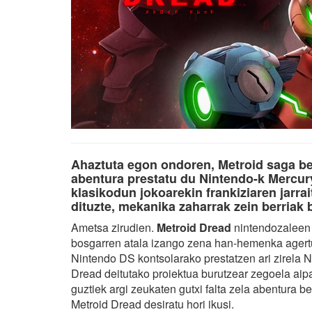
Ahaztuta egon ondoren, Metroid saga ber
abentura prestatu du Nintendo-k Mercury
klasikodun jokoarekin frankiziaren jarrai
dituzte, mekanika zaharrak zein berriak b
Ametsa zirudien.
Metroid Dread
nintendozaleen 
bosgarren atala izango zena han-hemenka agertu
Nintendo DS kontsolarako prestatzen ari zirela N
Dread deitutako proiektua burutzear zegoela aip
guztiek argi zeukaten gutxi falta zela abentura 
Metroid Dread desiratu hori ikusi.