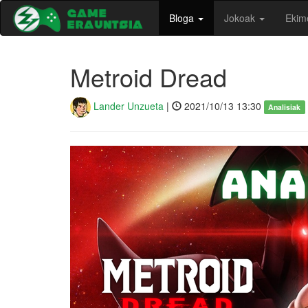
Bloga
Jokoak
Ekim
Metroid Dread
Lander Unzueta
|
2021/10/13 13:30
Analisiak