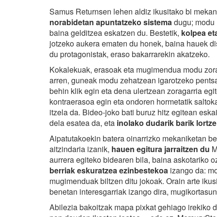
Samus Returnsen lehen aldiz ikusitako bi mekanik
norabidetan apuntatzeko sistema
dugu; modu h
baina gelditzea eskatzen du. Bestetik,
kolpea et
jotzeko aukera ematen du honek, baina hauek disd
du protagonistak, eraso bakarrarekin akatzeko.
Kokalekuak, erasoak eta mugimendua modu zoraga
arren, guneak modu zehatzean igarotzeko pents
behin klik egin eta dena ulertzean zoragarria egi
kontraerasoa egin eta ondoren hormetatik saltoka a
itzela da. Bideo-joko bati buruz hitz egitean eska
dela esatea da, eta
inolako dudarik barik lortz
Aipatutakoekin batera oinarrizko mekaniketan ber
aitzindaria izanik,
hauen egitura jarraitzen du
Me
aurrera egiteko bidearen bila, baina askotariko 
berriak eskuratzea ezinbestekoa
izango da: mo
mugimenduak biltzen ditu jokoak. Orain arte ikus
benetan interesgarriak izango dira, mugikortasu
Abilezia bakoitzak mapa pixkat gehiago irekiko d