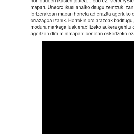
non dauden ikasten joatea… edo ez. MercuryS
mapari. Uneoro ikusi ahalko ditugu zeintzuk izan 
lortzerakoan mapan horrela adierazita agertuko di
errazagoa izanik. Horrekin ere arazoak baditugu
modura markagailuak erabiltzeko aukera gehitu 
agertzen dira minimapan; benetan eskertzeko eza