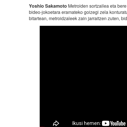
Yoshio Sakamoto
Metroiden sortzailea eta ber
bideo-jokoetara eramateko goizegi zela konturatu 
bitartean, metroidzaleek zain jarraitzen zuten, bid