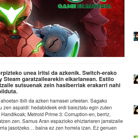
pizteko unea iritsi da azkenik. Switch-erako
 Steam garatzailearekin elkarlanean. Estilo
tzaile sutsuenak zein hasiberriak erakarri nahi
ilduta.
ahoetan ibili da azken hamasei urteetan. Sagako
 zen aspaldi: hedabideek erdi baieztatu egin zuten
 Handikoak; Metroid Prime 3: Corruption-en, berriz,
atzen zen. Samus Aran espazioko ehiztariaren jarratzaile
berria jasotzeko… baina ez zen horrela izan. Ez genuen