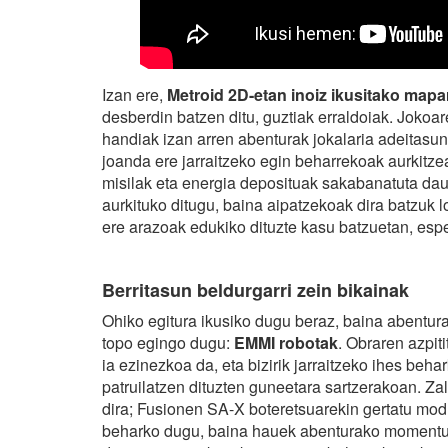
Izan ere,
Metroid 2D-etan inoiz ikusitako mapa
desberdin batzen ditu, guztiak erraldoiak. Jokoa
handiak izan arren abenturak jokalaria adeitasun
joanda ere jarraitzeko egin beharrekoak aurkitz
misilak eta energia deposituak sakabanatuta da
aurkituko ditugu, baina aipatzekoak dira batzuk 
ere arazoak edukiko dituzte kasu batzuetan, espe
Berritasun beldurgarri zein bikainak
Ohiko egitura ikusiko dugu beraz, baina abentur
topo egingo dugu:
EMMI robotak
. Obraren azpit
ia ezinezkoa da, eta bizirik jarraitzeko ihes beha
patruilatzen dituzten guneetara sartzerakoan. 
dira; Fusionen SA-X boteretsuarekin gertatu modu
beharko dugu, baina hauek abenturako momentu ze