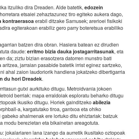
a itzuliko dira Dreaden. Alde batetik,
edozein
orretara etsaiei zehaztazunez tiro egiteko aukera dago,
a kontraerasoa
erabil ditzake Samusek; arerioei fisikoki
ira egiterakoan erabiliz gero parry boteretsua erabiliko
rrian batzen dira obran. Hasiera batean ez dirudien
atuta daude:
erritmo bizia dauka jostagarritasunak
, eta
ten da; ziztu bizian erasotzera datorren munstro bati
ritzea, jarraian pasabide batetik irrist eginez sartzeko,
ini ahal zaion laudoriorik handiena jokatzeko dibertigarria
en du hori Dreadek
.
ritasun gutxi aurkituko ditugu. Metroidvania jokoen
troid berriak: mapa erraldoiak esploratu beharko ditugu
oztopoak ikusiko ditugu. Horiek gainditzeko
abilezia
rphball-a, kargatutako tiroa, gantxoa eta ohiko
i gabeko ahalmenak ere lortuko ditu ehiztariak: batzuk
na modu berezietan eta bikainetan areagotuta.
u: jokalariaren lana izango da aurretik ikusitako oztopoak