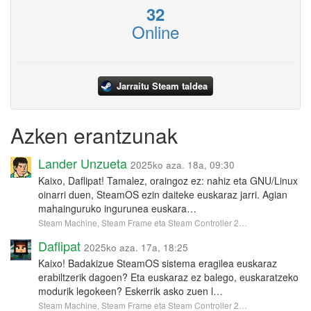
32
Online
Jarraitu Steam taldea
Azken erantzunak
Lander Unzueta
2025ko aza. 18a, 09:30
Kaixo, Daflipat! Tamalez, oraingoz ez: nahiz eta GNU/Linux
oinarri duen, SteamOS ezin daiteke euskaraz jarri. Agian
mahainguruko ingurunea euskara…
Steam Machine, Steam Frame eta Steam Controller 2…
Daflipat
2025ko aza. 17a, 18:25
Kaixo! Badakizue SteamOS sistema eragilea euskaraz
erabiltzerik dagoen? Eta euskaraz ez balego, euskaratzeko
modurik legokeen? Eskerrik asko zuen l…
Steam Machine, Steam Frame eta Steam Controller 2…