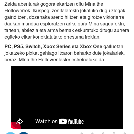
Zelda abenturak gogora ekartzen ditu Mina the
Hollowerrek. Ikuspegi zenitalarekin jokatuko dugu ziegak
gainditzen, dozenaka arerio hiltzen eta girotze viktoriarra
daukan mundua esploratzen ariko gara Mina saguarekin;
tartean, abilezia eta arma berriak eskuratuko ditugu aurrera
egiteko elkar konektatutako erresuma irekian.
PC, PS5, Switch, Xbox Series eta Xbox One
gailuetan
jokatzeko pixkat gehiago itxaron beharko dute jokalariek,
beraz. Mina the Hollower laster estreinatuko da.