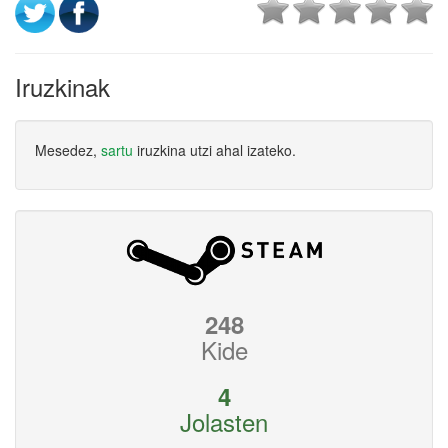
Iruzkinak
Mesedez,
sartu
iruzkina utzi ahal izateko.
248
Kide
4
Jolasten