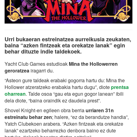
Urri bukaeran estreinatzea aurreikusia zeukaten,
baina “azken fintzeak eta orekatze lanak” egin
behar dituzte indie taldekoek.
Yacht Club Games estudioak
Mina the Hollowerren
geroratzea
iragarri du.
“Asteon gure taldeak erabaki gogorra hartu du: Mina the
Hollower atzeratzeko erabakia hartu dugu”, diote
prentsa
oharrean
. Talde osoa “gau eta egun gogor lanean” ibili
dela diote, “baina oraindik ez daudela prest”.
Shovel Knight-en egileen obra berria
urriaren 31n
estreinatu behar zen
; halere, “ez da berandutze handia”,
Yatch Clubekoen arabera. “Azken fintzeak eta orekatze
lanak” ezartzeko beharrezko denbora baino ez dute