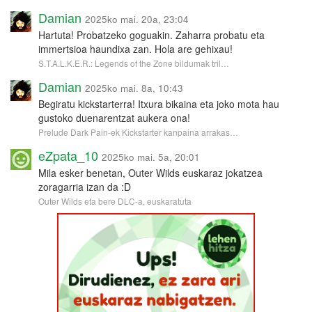
Damian
2025ko mai. 20a, 23:04
Hartuta! Probatzeko goguakin. Zaharra probatu eta
immertsioa haundixa zan. Hola are gehixau!
S.T.A.L.K.E.R.: Legends of the Zone bildumak tril…
Damian
2025ko mai. 8a, 10:43
Begiratu kickstarterra! Itxura bikaina eta joko mota hau
gustoko duenarentzat aukera ona!
Prelude Dark Pain-ek Kickstarter kanpaina arrakas…
eZpata_10
2025ko mai. 5a, 20:01
Mila esker benetan, Outer Wilds euskaraz jokatzea
zoragarria izan da :D
Outer Wilds eta bere DLC-a, euskaratuta