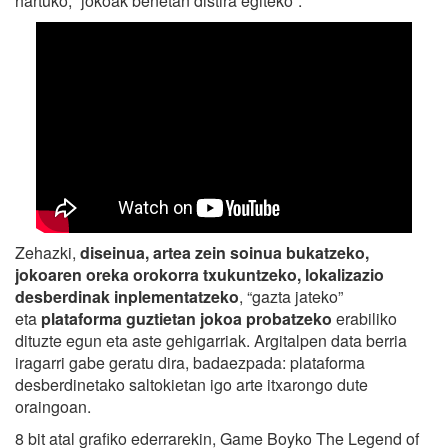
hartuko, “jokoak benetan distira egiteko”.
Zehazki,
diseinua, artea zein soinua bukatzeko,
jokoaren oreka orokorra txukuntzeko, lokalizazio
desberdinak inplementatzeko
, “gazta jateko”
eta
plataforma guztietan jokoa probatzeko
erabiliko
dituzte egun eta aste gehigarriak. Argitalpen data berria
iragarri gabe geratu dira, badaezpada: plataforma
desberdinetako saltokietan igo arte itxarongo dute
oraingoan.
8 bit atal grafiko ederrarekin, Game Boyko The Legend of