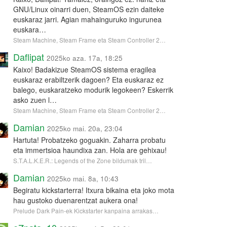
GNU/Linux oinarri duen, SteamOS ezin daiteke
euskaraz jarri. Agian mahainguruko ingurunea
euskara…
Steam Machine, Steam Frame eta Steam Controller 2…
Daflipat
2025ko aza. 17a, 18:25
Kaixo! Badakizue SteamOS sistema eragilea
euskaraz erabiltzerik dagoen? Eta euskaraz ez
balego, euskaratzeko modurik legokeen? Eskerrik
asko zuen l…
Steam Machine, Steam Frame eta Steam Controller 2…
Damian
2025ko mai. 20a, 23:04
Hartuta! Probatzeko goguakin. Zaharra probatu
eta immertsioa haundixa zan. Hola are gehixau!
S.T.A.L.K.E.R.: Legends of the Zone bildumak tril…
Damian
2025ko mai. 8a, 10:43
Begiratu kickstarterra! Itxura bikaina eta joko mota
hau gustoko duenarentzat aukera ona!
Prelude Dark Pain-ek Kickstarter kanpaina arrakas…