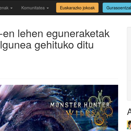
enak
Komunitatea
Euskarazko jokoak
Gurasoentza
-en lehen eguneraketak
ilgunea gehituko ditu