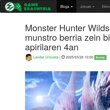
Bloga
Jokoak
Ekim
Monster Hunter Wilds
munstro berria zein b
apirilaren 4an
Lander Unzueta
|
2025/03/26 10:00
Berriak