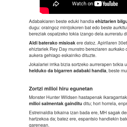
Adabakiaren beste eduki handia
ehiztarien bil
dugu: oraingoz minijokoren bat edo beste aurkit
bereziak ospatzeko tokia izango dela aurreratu d
Aldi baterako misioak
ere datoz. Apirilaren 30et
ehiztariek Rey Day munstro bereziaren aurkako d
aukera gehiago eskainiko dituzte.
Jokalariei irrika bizia sortzeko aurrerapen txikia
helduko da bigarren adabaki handia
, beste mu
Zortzi milioi hiru egunetan
Monster Hunter Wildsen hastapenak ikaragarriak
milioi salmentak gainditu
ditu; hori horrela, en
Estreinaldia bikaina izan bada ere, MH sagak de
hartzekoa da; batez ere, espantsio handiekin ba
garenean.