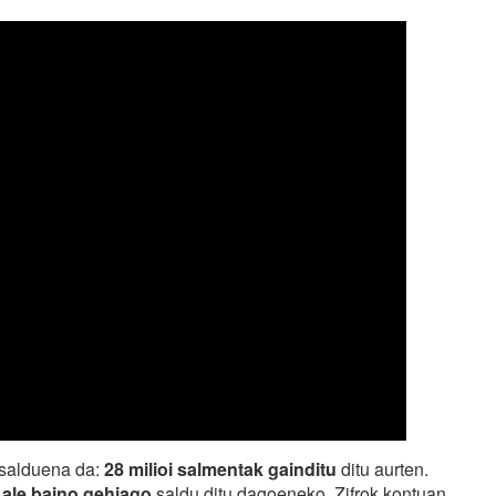
 salduena da:
28 milioi salmentak gainditu
ditu aurten.
i ale baino gehiago
saldu ditu dagoeneko. Zifrok kontuan