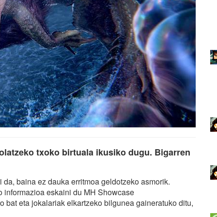
olatzeko txoko birtuala ikusiko dugu. Bigarren
i da, baina ez dauka erritmoa geldotzeko asmorik.
ko informazioa eskaini du MH Showcase
 bat eta jokalariak elkartzeko bilgunea gaineratuko ditu,