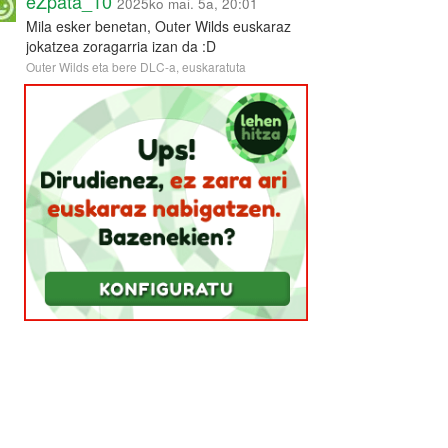
eZpata_10
2025ko mai. 5a, 20:01
Mila esker benetan, Outer Wilds euskaraz
jokatzea zoragarria izan da :D
Outer Wilds eta bere DLC-a, euskaratuta