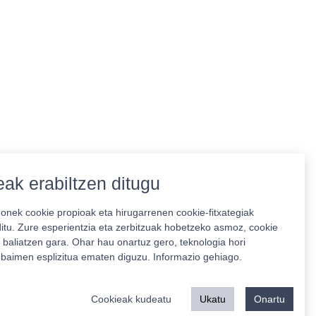
ak erabiltzen ditugu
nek cookie propioak eta hirugarrenen cookie-fitxategiak
ditu. Zure esperientzia eta zerbitzuak hobetzeko asmoz, cookie
 baliatzen gara. Ohar hau onartuz gero, teknologia hori
o baimen esplizitua ematen diguzu.
Informazio gehiago.
Babeslea:
Cookieak kudeatu
Ukatu
Onartu