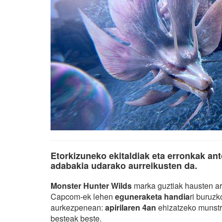
Etorkizuneko ekitaldiak eta erronkak ant
adabakia udarako aurreikusten da.
Monster Hunter Wilds
marka guztiak hausten ar
Capcom-ek lehen
eguneraketa handia
ri buruz
aurkezpenean:
apirilaren 4an
ehizatzeko munstro
besteak beste.