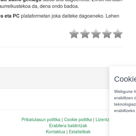
 aurreikustekoa da, dena ondo badoa.
es eta PC
plataformetan joka daiteke dagoeneko. Lehen
Cookie
Webgune ho
erabiltzen 
teknologiaz
erabiltzek
Pribatutasun politika
|
Cookie politika
|
Lizentziak
Erabilera baldintzak
Kontaktua
|
Estatistikak