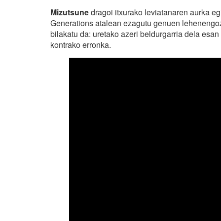
Mizutsune
dragoi itxurako leviatanaren aurka 
Generations atalean ezagutu genuen lehenengoz,
bilakatu da: uretako azeri beldurgarria dela esan
kontrako erronka.