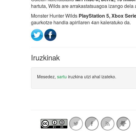
hartuta, Wilds are arrakastatsuagoa izango dela
Monster Hunter Wilds
PlayStation 5, Xbox Seri
gaurkotze handia apirilaren 4an kaleratuko da.
Iruzkinak
Mesedez,
sartu
iruzkina utzi ahal izateko.