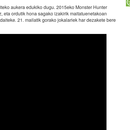
egiteko aukera edukiko dugu. 2015eko Monster Hunter
 eta ordutik hona sagako izakirik maitatuenetakoan
 daiteke. 21. mailatik gorako jokalariek har dezakete bere