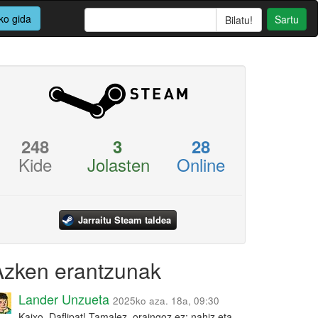
ko gida
Sartu
248
3
28
Kide
Jolasten
Online
Jarraitu Steam taldea
Azken erantzunak
Lander Unzueta
2025ko aza. 18a, 09:30
Kaixo, Daflipat! Tamalez, oraingoz ez: nahiz eta