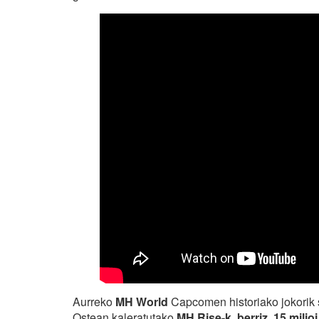
Aurreko
MH World
Capcomen historiako jokorik
Ostean kaleratutako
MH Rise-k, berriz, 15 milio