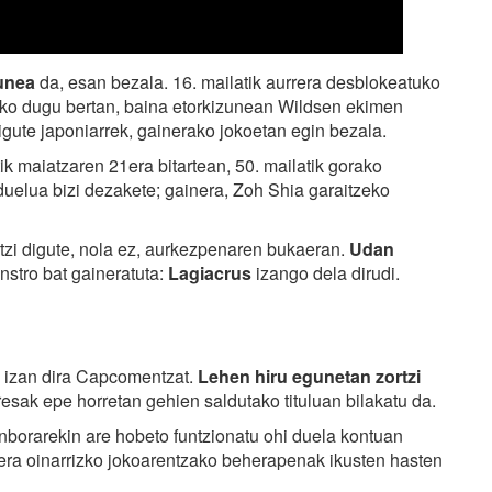
gunea
da, esan bezala. 16. mailatik aurrera desblokeatuko
uko dugu bertan, baina etorkizunean Wildsen ekimen
igute japoniarrek, gainerako jokoetan egin bezala.
ik maiatzaren 21era bitartean, 50. mailatik gorako
uelua bizi dezakete; gainera, Zoh Shia garaitzeko
 utzi digute, nola ez, aurkezpenaren bukaeran.
Udan
nstro bat gaineratuta:
Lagiacrus
izango dela dirudi.
 izan dira Capcomentzat.
Lehen hiru egunetan zortzi
presak epe horretan gehien saldutako tituluan bilakatu da.
nborarekin are hobeto funtzionatu ohi duela kontuan
tera oinarrizko jokoarentzako beherapenak ikusten hasten