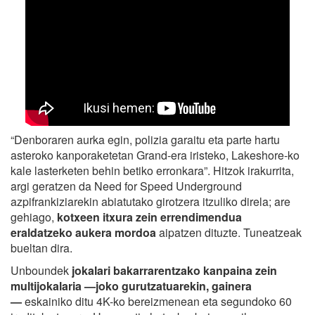
“Denboraren aurka egin, polizia garaitu eta parte hartu
asteroko kanporaketetan Grand-era iristeko, Lakeshore-ko
kale lasterketen behin betiko erronkara”. Hitzok irakurrita,
argi geratzen da Need for Speed Underground
azpifrankiziarekin abiatutako girotzera itzuliko direla; are
gehiago,
kotxeen itxura zein errendimendua
eraldatzeko aukera mordoa
aipatzen dituzte. Tuneatzeak
bueltan dira.
Unboundek
jokalari bakarrarentzako kanpaina zein
multijokalaria —joko gurutzatuarekin, gainera
—
eskainiko ditu 4K-ko bereizmenean eta segundoko 60