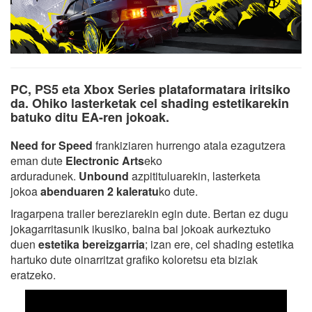
PC, PS5 eta Xbox Series plataformatara iritsiko
da. Ohiko lasterketak cel shading estetikarekin
batuko ditu EA-ren jokoak.
Need for Speed
frankiziaren hurrengo atala ezagutzera
eman dute
Electronic Arts
eko
arduradunek.
Unbound
azpitituluarekin, lasterketa
jokoa
abenduaren 2 kaleratu
ko dute.
Iragarpena trailer bereziarekin egin dute. Bertan ez dugu
jokagarritasunik ikusiko, baina bai jokoak aurkeztuko
duen
estetika bereizgarria
; izan ere, cel shading estetika
hartuko dute oinarritzat grafiko koloretsu eta biziak
eratzeko.