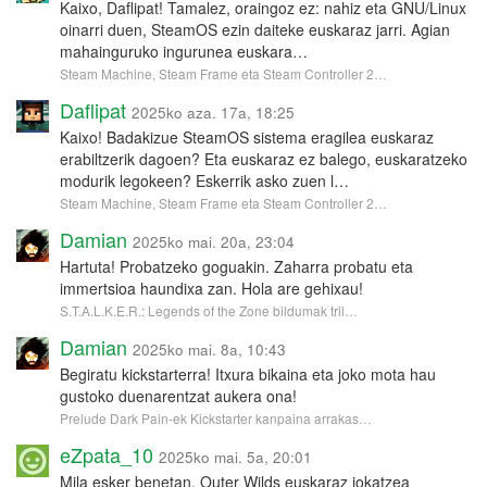
Kaixo, Daflipat! Tamalez, oraingoz ez: nahiz eta GNU/Linux
oinarri duen, SteamOS ezin daiteke euskaraz jarri. Agian
mahainguruko ingurunea euskara…
Steam Machine, Steam Frame eta Steam Controller 2…
Daflipat
2025ko aza. 17a, 18:25
Kaixo! Badakizue SteamOS sistema eragilea euskaraz
erabiltzerik dagoen? Eta euskaraz ez balego, euskaratzeko
modurik legokeen? Eskerrik asko zuen l…
Steam Machine, Steam Frame eta Steam Controller 2…
Damian
2025ko mai. 20a, 23:04
Hartuta! Probatzeko goguakin. Zaharra probatu eta
immertsioa haundixa zan. Hola are gehixau!
S.T.A.L.K.E.R.: Legends of the Zone bildumak tril…
Damian
2025ko mai. 8a, 10:43
Begiratu kickstarterra! Itxura bikaina eta joko mota hau
gustoko duenarentzat aukera ona!
Prelude Dark Pain-ek Kickstarter kanpaina arrakas…
eZpata_10
2025ko mai. 5a, 20:01
Mila esker benetan, Outer Wilds euskaraz jokatzea