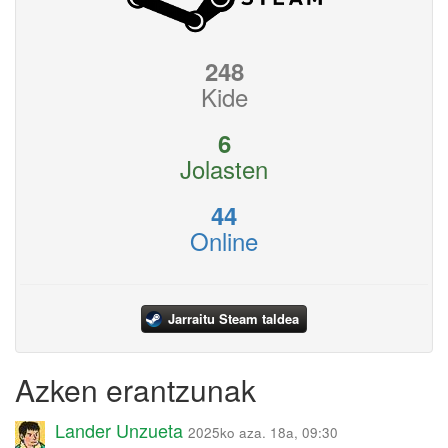
248
Kide
6
Jolasten
44
Online
Jarraitu Steam taldea
Azken erantzunak
Lander Unzueta
2025ko aza. 18a, 09:30