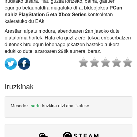
iruditako tasara. Hau guztia lortzeko, baina, gailuen
egungo belaunaldira mugatuko dira: bideojokoa
PCan
nahiz PlayStation 5 eta Xbox Series
kontsoletan
kaleratuko du EAk.
Arestian aipatu modura, abenduaren 2an jasoko dute
plataforma horiek. Hala eta guztiz ere, jokoa erreserbatzen
dutenek hiru egun lehenago jokatzen hasteko aukera
edukiko dute: azaroaren 29tik aurrera, beraz.
Iruzkinak
Mesedez,
sartu
iruzkina utzi ahal izateko.