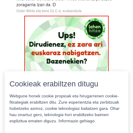
zoragarria izan da :D
Outer Wilds eta bere DLC-a, euskaratuta
Cookieak erabiltzen ditugu
Webgune honek cookie propioak eta hirugarrenen cookie-
fitxategiak erabiltzen ditu. Zure esperientzia eta zerbitzuak
hobetzeko asmoz, cookie teknologiaz baliatzen gara. Ohar
hau onartuz gero, teknologia hori erabiltzeko baimen
esplizitua ematen diguzu.
Informazio gehiago.
Pribatutasun politika
|
Cookie politika
|
Lizentziak
Erabilera baldintzak