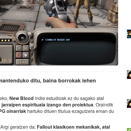
 mantenduko ditu, baina borrokak lehen
zeko,
New Blood
indie estudioak ez du sagako atal
jarraipen espirituala izango den proiektua
. Oraindik
G oinarriak
hartuko dituen titulua ezagutzera eman du
 Argi geratzen da:
Fallout klasikoen mekanikak, atal