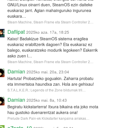
GNU/Linux oinarri duen, SteamOS ezin daiteke
euskaraz jarri. Agian mahainguruko ingurunea
euskara…
Steam Machine, Steam Frame eta Steam Controller 2…
Daflipat
2025ko aza. 17a, 18:25
Kaixo! Badakizue SteamOS sistema eragilea
euskaraz erabiltzerik dagoen? Eta euskaraz ez
balego, euskaratzeko modurik legokeen? Eskerrik
asko zuen l…
Steam Machine, Steam Frame eta Steam Controller 2…
Damian
2025ko mai. 20a, 23:04
Hartuta! Probatzeko goguakin. Zaharra probatu
eta immertsioa haundixa zan. Hola are gehixau!
S.T.A.L.K.E.R.: Legends of the Zone bildumak tril…
Damian
2025ko mai. 8a, 10:43
Begiratu kickstarterra! Itxura bikaina eta joko mota
hau gustoko duenarentzat aukera ona!
Prelude Dark Pain-ek Kickstarter kanpaina arrakas…
eZpata_10