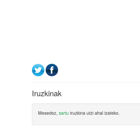
Iruzkinak
Mesedez,
sartu
iruzkina utzi ahal izateko.