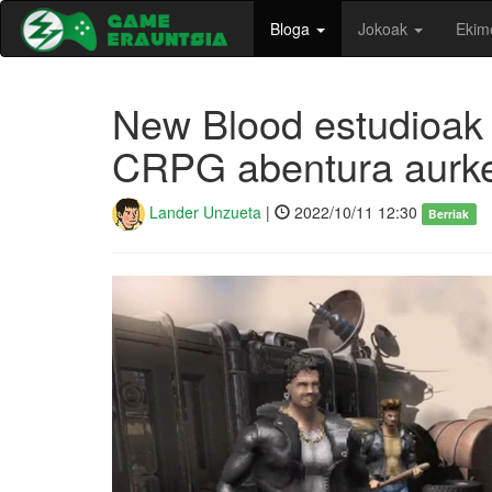
Bloga
Jokoak
Ekim
New Blood estudioak F
CRPG abentura aurke
Lander Unzueta
|
2022/10/11 12:30
Berriak