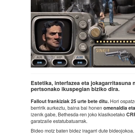
Estetika, interfazea eta jokagarritasuna
pertsonako ikuspegian biziko dira.
Fallout frankiziak 25 urte bete ditu.
Hori ospat
berririk aurkeztu, baina bai honen
omenaldia eta 
izenik gabe, Bethesda-ren joko klasikoetako
CRP
garatzaile estatubatuarrak.
Bideo motz baten bidez iragarri dute bideojokoa.