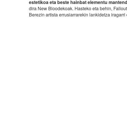
estetikoa eta beste hainbat elementu manten
dira New Bloodekoak. Hasteko eta behin, Fallou
Berezin artista errusiarrarekin lankidetza iragarr