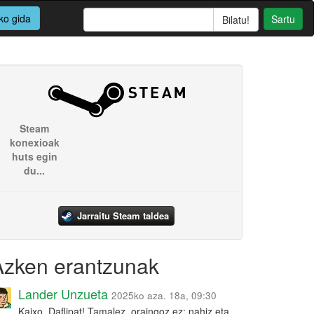
ko gida
Sartu
Steam
konexioak
huts egin
du...
Jarraitu Steam taldea
Azken erantzunak
Lander Unzueta
2025ko aza. 18a, 09:30
Kaixo, Daflipat! Tamalez, oraingoz ez: nahiz eta