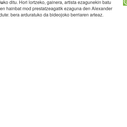
du
ko ditu. Hori lortzeko, gainera, artista ezagunekin batu
ten hainbat mod prestatzeagatik ezaguna den Alexander
i dute: bera arduratuko da bideojoko berriaren arteaz.