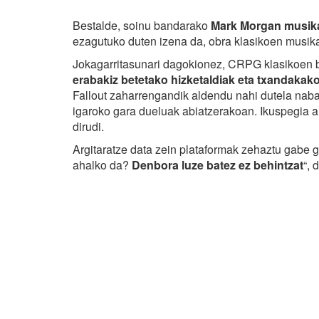
Bestalde, soinu bandarako
Mark Morgan musika
ezagutuko duten izena da, obra klasikoen musika 
Jokagarritasunari dagokionez, CRPG klasikoen bi
erabakiz betetako hizketaldiak eta txandakak
Fallout zaharrengandik aldendu nahi dutela naba
igaroko gara dueluak abiatzerakoan. Ikuspegia a
dirudi.
Argitaratze data zein plataformak zehaztu gabe ge
ahalko da?
Denbora luze batez ez behintzat
“, 