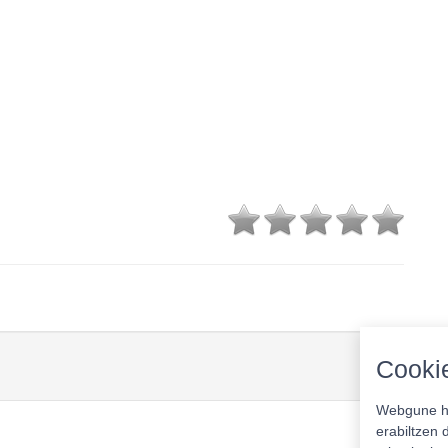
Cookie
Webgune ho
erabiltzen 