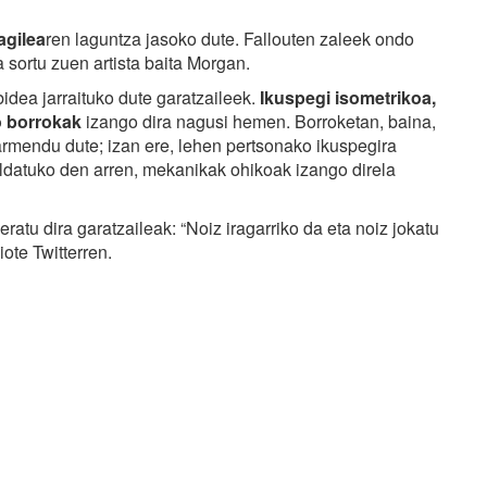
gilea
ren laguntza jasoko dute. Fallouten zaleek ondo
sortu zuen artista baita Morgan.
dea jarraituko dute garatzaileek.
Ikuspegi isometrikoa,
o borrokak
izango dira nagusi hemen. Borroketan, baina,
rmendu dute; izan ere, lehen pertsonako ikuspegira
ldatuko den arren, mekanikak ohikoak izango direla
ratu dira garatzaileak: “Noiz iragarriko da eta noiz jokatu
diote Twitterren.