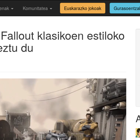
enak
Komunitatea
Euskarazko jokoak
Gurasoentza
allout klasikoen estiloko
ztu du