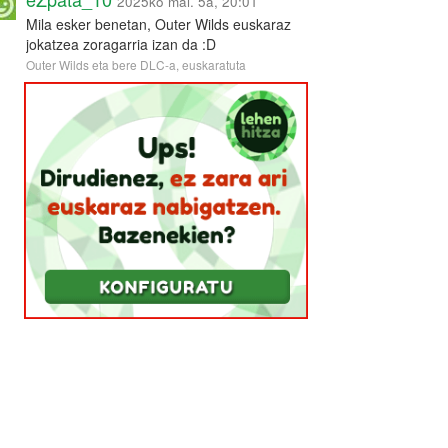
2025ko mai. 5a, 20:01
Mila esker benetan, Outer Wilds euskaraz
jokatzea zoragarria izan da :D
Outer Wilds eta bere DLC-a, euskaratuta