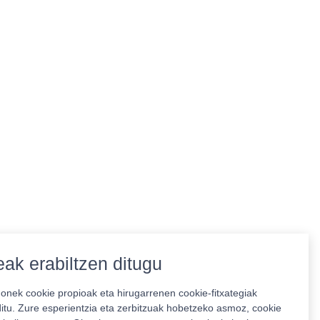
ak erabiltzen ditugu
nek cookie propioak eta hirugarrenen cookie-fitxategiak
ditu. Zure esperientzia eta zerbitzuak hobetzeko asmoz, cookie