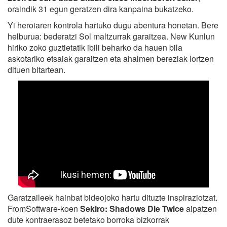
oraindik 31 egun geratzen dira kanpaina bukatzeko.
Yi heroiaren kontrola hartuko dugu abentura honetan. Bere
helburua: bederatzi Sol maltzurrak garaitzea. New Kunlun
hiriko zoko guztietatik ibili beharko da hauen bila
askotariko etsaiak garaitzen eta ahalmen bereziak lortzen
dituen bitartean.
Garatzaileek hainbat bideojoko hartu dituzte inspiraziotzat.
FromSoftware-koen
Sekiro: Shadows Die Twice
aipatzen
dute kontraerasoz betetako borroka bizkorrak