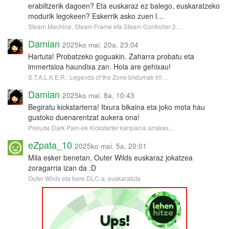
erabiltzerik dagoen? Eta euskaraz ez balego, euskaratzeko
modurik legokeen? Eskerrik asko zuen l…
Steam Machine, Steam Frame eta Steam Controller 2…
Damian
2025ko mai. 20a, 23:04
Hartuta! Probatzeko goguakin. Zaharra probatu eta
immertsioa haundixa zan. Hola are gehixau!
S.T.A.L.K.E.R.: Legends of the Zone bildumak tril…
Damian
2025ko mai. 8a, 10:43
Begiratu kickstarterra! Itxura bikaina eta joko mota hau
gustoko duenarentzat aukera ona!
Prelude Dark Pain-ek Kickstarter kanpaina arrakas…
eZpata_10
2025ko mai. 5a, 20:01
Mila esker benetan, Outer Wilds euskaraz jokatzea
zoragarria izan da :D
Outer Wilds eta bere DLC-a, euskaratuta