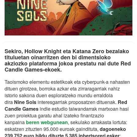
Sekiro, Hollow Knight eta Katana Zero bezalako
tituluetan oinarritzen den bi dimentsioko
akziozko plataforma jokoa prestatu nai dute Red
Candle Games-ekoek.
Taoismoko elementu estetikoak eta cyberpunk-a nahasten
dituen girotzea, borroka azkar eta zirraragarriak nahiz
istorio sakona duen esploratzeko mundu erraldoia
dira
Nine Sols
interesgarriak proposatzen dituenak.
Red
Candle Games
indie estudio taiwandarrak martxoan hasi
zuen proiektua garatu ahal izateko finantzazio
kanpaina
beren webgunean
, sekulako arrakasta lortuta:
eskatzen zituzten 95.000 euroak gaindituta,
dagoeneko
239.752 euro bildu dituzte 5.385 inbertsoreri esker
;