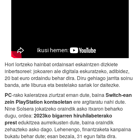
Hori lortzeko hainbat ordainsari eskaintzen dizkiete
inbertsoreei: jokoaren ale digitala eskuratzeko, adibidez,
20 bat euro ordaindu behar dira. Diru gehiago jarrita soinu
banda, arte liburua eta bestelako sariak lor daitezke.
PC
-rako kaleratzea ziurtzat eman dute, baina
Switch-ean
zein PlayStation kontsoletan
ere argitaratu nahi dute.
Nine Solsera jokatzeko oraindik asko itxaron beharko
dugu, ordea:
2023ko bigarren hiruhilabeterako
prest
edukitzea aurreikusten dute, baina oraindik
zehazteko asko dago. Lehenengo, finantzaketa kanpaina
bukatu behar dute; esan bezala, 31 egun falta dira.