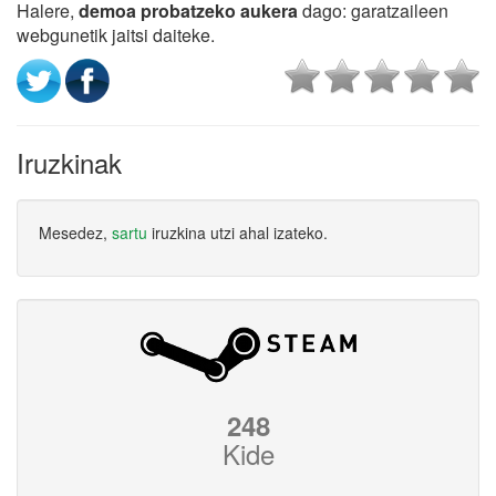
Halere,
demoa probatzeko aukera
dago: garatzaileen
webgunetik jaitsi daiteke.
Iruzkinak
Mesedez,
sartu
iruzkina utzi ahal izateko.
248
Kide