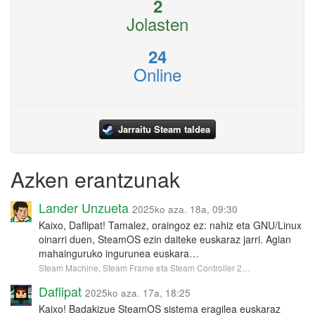
2
Jolasten
24
Online
Jarraitu Steam taldea
Azken erantzunak
Lander Unzueta
2025ko aza. 18a, 09:30
Kaixo, Daflipat! Tamalez, oraingoz ez: nahiz eta GNU/Linux
oinarri duen, SteamOS ezin daiteke euskaraz jarri. Agian
mahainguruko ingurunea euskara…
Steam Machine, Steam Frame eta Steam Controller 2…
Daflipat
2025ko aza. 17a, 18:25
Kaixo! Badakizue SteamOS sistema eragilea euskaraz