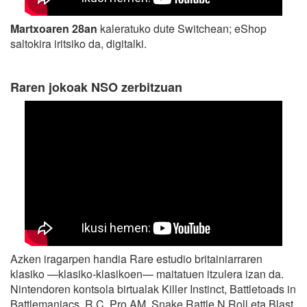
Martxoaren 28an
kaleratuko dute Switchean; eShop
saltokira iritsiko da, digitalki.
Raren jokoak NSO zerbitzuan
Azken iragarpen handia Rare estudio britainiarraren
klasiko —klasiko-klasikoen— maitatuen itzulera izan da.
Nintendoren kontsola birtualak Killer Instinct, Battletoads in
Battlemaniacs, R.C. Pro AM, Snake Rattle N Roll eta Blast