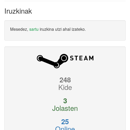
Iruzkinak
Mesedez,
sartu
iruzkina utzi ahal izateko.
248
Kide
3
Jolasten
25
Online