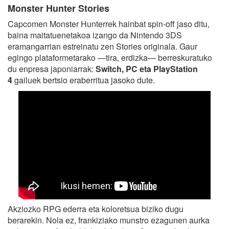
Monster Hunter Stories
Capcomen Monster Hunterrek hainbat spin-off jaso ditu,
baina maitatuenetakoa izango da Nintendo 3DS
eramangarrian estreinatu zen Stories originala. Gaur
egingo plataformetarako —tira, erdizka— berreskuratuko
du enpresa japoniarrak:
Switch, PC eta PlayStation
4
gailuek bertsio eraberritua jasoko dute.
Akziozko RPG ederra eta koloretsua biziko dugu
berarekin. Nola ez, frankiziako munstro ezagunen aurka