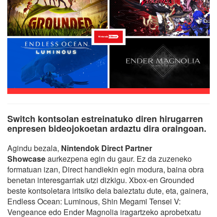
Switch kontsolan estreinatuko diren hirugarren
enpresen bideojokoetan ardaztu dira oraingoan.
Agindu bezala,
Nintendok Direct Partner
Showcase
aurkezpena egin du gaur. Ez da zuzeneko
formatuan izan, Direct handiekin egin modura, baina obra
benetan interesgarriak utzi dizkigu. Xbox-en Grounded
beste kontsoletara iritsiko dela baieztatu dute, eta, gainera,
Endless Ocean: Luminous, Shin Megami Tensei V:
Vengeance edo Ender Magnolia iragartzeko aprobetxatu