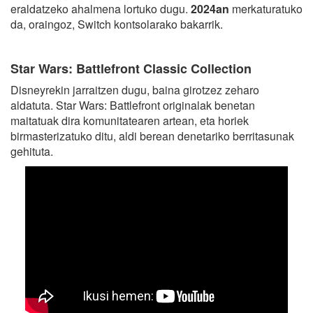
eraldatzeko ahalmena lortuko dugu.
2024an
merkaturatuko
da, oraingoz, Switch kontsolarako bakarrik.
Star Wars: Battlefront Classic Collection
Disneyrekin jarraitzen dugu, baina girotzez zeharo
aldatuta. Star Wars: Battlefront originalak benetan
maitatuak dira komunitatearen artean, eta horiek
birmasterizatuko ditu, aldi berean denetariko berritasunak
gehituta.