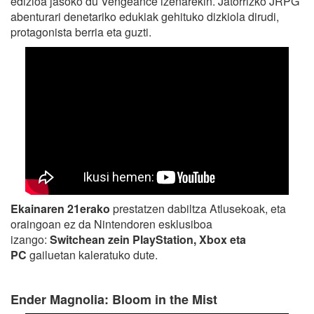
edizioa jasoko du Vengeance izenarekin. Jatorrizko JRPG
abenturari denetariko edukiak gehituko dizkiola dirudi,
protagonista berria eta guzti.
Ekainaren 21erako
prestatzen dabiltza Atlusekoak, eta
oraingoan ez da Nintendoren esklusiboa
izango:
Switchean zein PlayStation, Xbox eta
PC
gailuetan kaleratuko dute.
Ender Magnolia: Bloom in the Mist