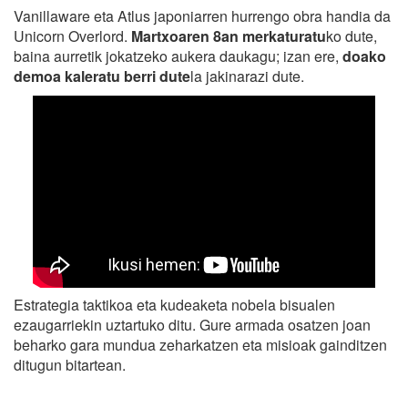
Vanillaware eta Atlus japoniarren hurrengo obra handia da
Unicorn Overlord.
Martxoaren 8an merkaturatu
ko dute,
baina aurretik jokatzeko aukera daukagu; izan ere,
doako
demoa kaleratu berri dute
la jakinarazi dute.
Estrategia taktikoa eta kudeaketa nobela bisualen
ezaugarriekin uztartuko ditu. Gure armada osatzen joan
beharko gara mundua zeharkatzen eta misioak gainditzen
ditugun bitartean.