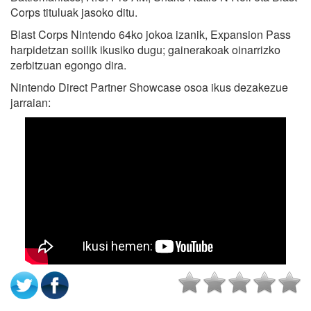
Corps tituluak jasoko ditu.
Blast Corps Nintendo 64ko jokoa izanik, Expansion Pass
harpidetzan soilik ikusiko dugu; gainerakoak oinarrizko
zerbitzuan egongo dira.
Nintendo Direct Partner Showcase osoa ikus dezakezue
jarraian: