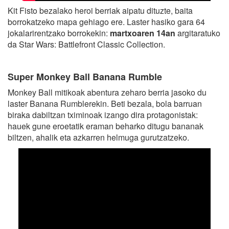
Kit Fisto bezalako heroi berriak aipatu dituzte, baita
borrokatzeko mapa gehiago ere. Laster hasiko gara 64
jokalarirentzako borrokekin:
martxoaren 14an
argitaratuko
da Star Wars: Battlefront Classic Collection.
Super Monkey Ball Banana Rumble
Monkey Ball mitikoak abentura zeharo berria jasoko du
laster Banana Rumblerekin. Beti bezala, bola barruan
biraka dabiltzan tximinoak izango dira protagonistak:
hauek gune eroetatik eraman beharko ditugu bananak
biltzen, ahalik eta azkarren helmuga gurutzatzeko.