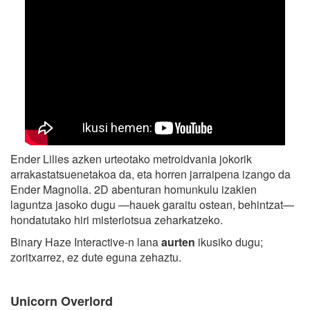
Ender Lilies azken urteotako metroidvania jokorik
arrakastatsuenetakoa da, eta horren jarraipena izango da
Ender Magnolia. 2D abenturan homunkulu izakien
laguntza jasoko dugu —hauek garaitu ostean, behintzat—
hondatutako hiri misteriotsua zeharkatzeko.
Binary Haze Interactive-n lana
aurten
ikusiko dugu;
zoritxarrez, ez dute eguna zehaztu.
Unicorn Overlord