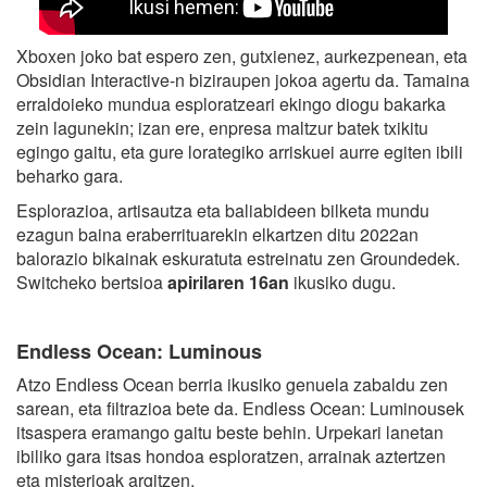
Xboxen joko bat espero zen, gutxienez, aurkezpenean, eta
Obsidian Interactive-n biziraupen jokoa agertu da. Tamaina
erraldoieko mundua esploratzeari ekingo diogu bakarka
zein lagunekin; izan ere, enpresa maltzur batek txikitu
egingo gaitu, eta gure lorategiko arriskuei aurre egiten ibili
beharko gara.
Esplorazioa, artisautza eta baliabideen bilketa mundu
ezagun baina eraberrituarekin elkartzen ditu 2022an
balorazio bikainak eskuratuta estreinatu zen Groundedek.
Switcheko bertsioa
apirilaren 16an
ikusiko dugu.
Endless Ocean: Luminous
Atzo Endless Ocean berria ikusiko genuela zabaldu zen
sarean, eta filtrazioa bete da. Endless Ocean: Luminousek
itsaspera eramango gaitu beste behin. Urpekari lanetan
ibiliko gara itsas hondoa esploratzen, arrainak aztertzen
eta misterioak argitzen.