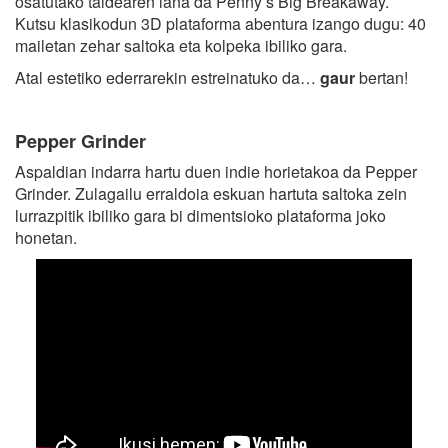
osatutako taldearen lana da Penny’s Big Breakaway.
Kutsu klasikodun 3D plataforma abentura izango dugu: 40
mailetan zehar saltoka eta kolpeka ibiliko gara.
Atal estetiko ederrarekin estreinatuko da…
gaur
bertan!
Pepper Grinder
Aspaldian indarra hartu duen indie horietakoa da Pepper
Grinder. Zulagailu erraldoia eskuan hartuta saltoka zein
lurrazpitik ibiliko gara bi dimentsioko plataforma joko
honetan.