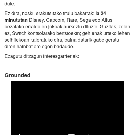
dute.
Ez dira, noski, erakutsitako titulu bakarrak:
ia 24
minututan
Disney, Capcom, Rare, Sega edo Atlus
bezalako erraldoien jokoak aurkeztu dituzte. Guztiak, zelan
ez, Switch kontsolarako bertsioekin; gehienak urteko lehen
seihilekoan kaleratuko dira, baina datarik gabe geratu
diren hainbat ere egon badaude.
Ezagutu ditzagun interesgarrienak:
Grounded