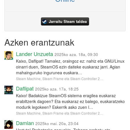
Jarraitu Steam taldea
Azken erantzunak
Lander Unzueta
2025ko aza. 18a, 09:30
Kaixo, Daflipat! Tamalez, oraingoz ez: nahiz eta GNU/Linux
oinarri duen, SteamOS ezin daiteke euskaraz jarri. Agian
mahainguruko ingurunea euskara…
Steam Machine, Steam Frame eta Steam Controller 2…
Daflipat
2025ko aza. 17a, 18:25
Kaixo! Badakizue SteamOS sistema eragilea euskaraz
erabiltzerik dagoen? Eta euskaraz ez balego, euskaratzeko
modurik legokeen? Eskerrik asko zuen l…
Steam Machine, Steam Frame eta Steam Controller 2…
Damian
2025ko mai. 20a, 23:04
Hartuta! Probatzeko goguakin. Zaharra probatu eta