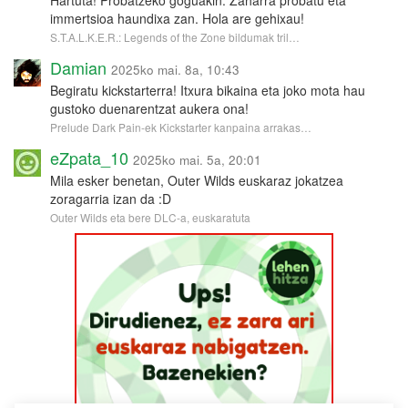
immertsioa haundixa zan. Hola are gehixau!
S.T.A.L.K.E.R.: Legends of the Zone bildumak tril…
Damian
2025ko mai. 8a, 10:43
Begiratu kickstarterra! Itxura bikaina eta joko mota hau
gustoko duenarentzat aukera ona!
Prelude Dark Pain-ek Kickstarter kanpaina arrakas…
eZpata_10
2025ko mai. 5a, 20:01
Mila esker benetan, Outer Wilds euskaraz jokatzea
zoragarria izan da :D
Outer Wilds eta bere DLC-a, euskaratuta