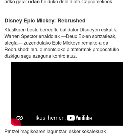
ariko gara:
udan
helduko dela diote Capcomekoek.
Disney Epic Mickey: Rebrushed
Klasikoen beste berregite bat dator Disneyen eskutik.
Warren Spector erraldoiak —Deux Ex-en sortzaileak,
alegia— zuzendutako Epic Mickeyn remake-a da
Rebrushed: hiru dimentsioko plataformak proposatuko
dizkigu sagu ezaguna kontrolatuz.
Pintzel magikoaren laguntzari esker kokalekuak