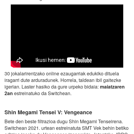
30 jokalarirentzako online ezaugarriak edukiko dituela
iragarri dute arduradunek. Horrela, taldean ibil gaitezke
igerian. Laster hasiko da gure urpeko bidaia:
maiatzaren
2an
estreinatuko da Switchean.
Shin Megami Tensei V: Vengeance
Bete den beste filtrazioa dugu Shin Megami Tenseirena.
Switchean 2021. urtean estreinatuta SMT Vek behin betiko