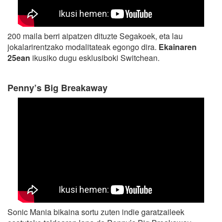
200 maila berri aipatzen dituzte Segakoek, eta lau
jokalarirentzako modalitateak egongo dira.
Ekainaren
25ean
ikusiko dugu esklusiboki Switchean.
Penny’s Big Breakaway
Sonic Mania bikaina sortu zuten indie garatzaileek