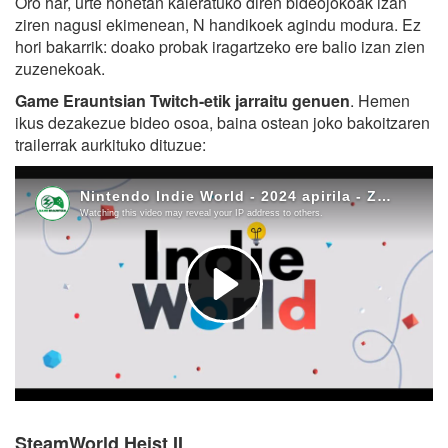
Oro har, urte honetan kaleratuko diren bideojokoak izan
ziren nagusi ekimenean, N handikoek agindu modura. Ez
hori bakarrik: doako probak iragartzeko ere balio izan zien
zuzenekoak.
Game Erauntsian Twitch-etik jarraitu genuen
. Hemen
ikus dezakezue bideo osoa, baina ostean joko bakoitzaren
trailerrak aurkituko dituzue:
SteamWorld Heist II