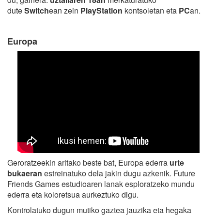
dute
Switch
ean zein
PlayStation
kontsoletan eta
PC
an.
Europa
Geroratzeekin aritako beste bat, Europa ederra
urte
bukaeran
estreinatuko dela jakin dugu azkenik. Future
Friends Games estudioaren lanak esploratzeko mundu
ederra eta koloretsua aurkeztuko digu.
Kontrolatuko dugun mutiko gaztea jauzika eta hegaka