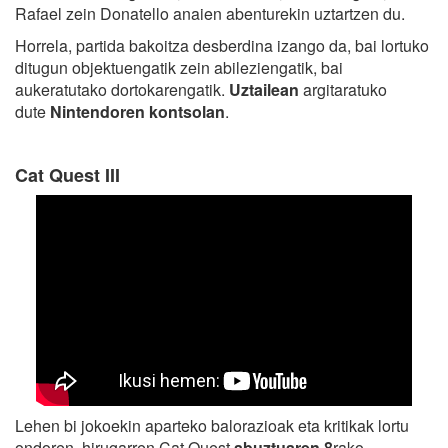
Rafael zein Donatello anaien abenturekin uztartzen du.
Horrela, partida bakoitza desberdina izango da, bai lortuko
ditugun objektuengatik zein abileziengatik, bai
aukeratutako dortokarengatik.
Uztailean
argitaratuko
dute
Nintendoren kontsolan
.
Cat Quest III
Lehen bi jokoekin aparteko balorazioak eta kritikak lortu
ondoren, hirugarren Cat Quest
abuztuaren 8
rako