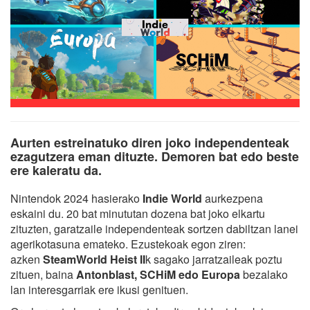
Aurten estreinatuko diren joko independenteak
ezagutzera eman dituzte. Demoren bat edo beste
ere kaleratu da.
Nintendok 2024 hasierako
Indie World
aurkezpena
eskaini du. 20 bat minututan dozena bat joko elkartu
zituzten, garatzaile independenteak sortzen dabiltzan lanei
agerikotasuna emateko. Ezustekoak egon ziren:
azken
SteamWorld Heist II
k sagako jarratzaileak poztu
zituen, baina
Antonblast, SCHiM edo Europa
bezalako
lan interesgarriak ere ikusi genituen.