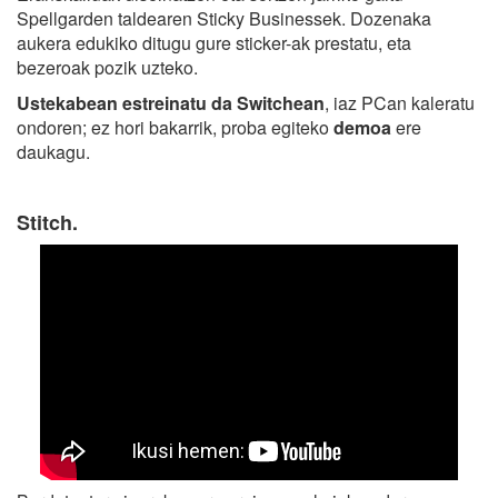
Spellgarden taldearen Sticky Businessek. Dozenaka
aukera edukiko ditugu gure sticker-ak prestatu, eta
bezeroak pozik uzteko.
Ustekabean estreinatu da Switchean
, iaz PCan kaleratu
ondoren; ez hori bakarrik, proba egiteko
demoa
ere
daukagu.
Stitch.