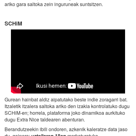
ariko gara saltoka zein inguruneak suntsitzen.
SCHiM
Gurean hainbat aldiz aipatutako beste indie zoragarri bat.
Itzaletik itzalera saltoka ariko den izakia kontrolatuko dugu
SCHiM-en; horrela, plataforma joko dinamikoa aurkituko
dugu Extra Nice taldearen abenturan.
Berandutzeekin ibili ondoren, azkenik kaleratze data jaso
du, gainera:
uztailaren 18an
merkaturatuko