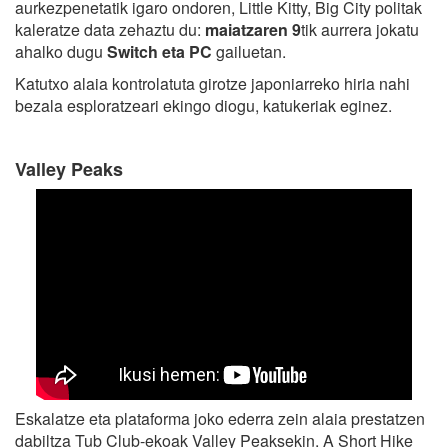
aurkezpenetatik igaro ondoren, Little Kitty, Big City politak
kaleratze data zehaztu du:
maiatzaren 9
tik aurrera jokatu
ahalko dugu
Switch eta PC
gailuetan.
Katutxo alaia kontrolatuta girotze japoniarreko hiria nahi
bezala esploratzeari ekingo diogu, katukeriak eginez.
Valley Peaks
Eskalatze eta plataforma joko ederra zein alaia prestatzen
dabiltza Tub Club-ekoak Valley Peaksekin. A Short Hike