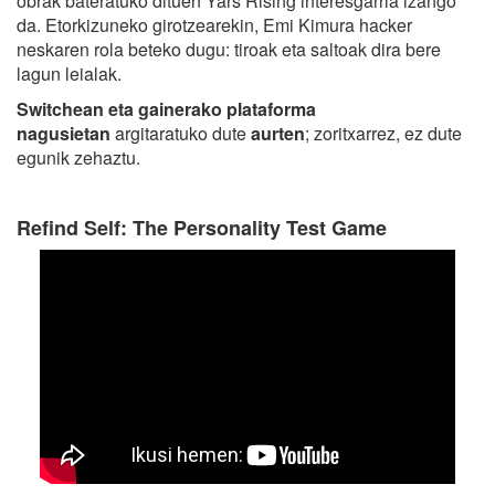
obrak bateratuko dituen Yars Rising interesgarria izango
da. Etorkizuneko girotzearekin, Emi Kimura hacker
neskaren rola beteko dugu: tiroak eta saltoak dira bere
lagun leialak.
Switchean eta gainerako plataforma
nagusietan
argitaratuko dute
aurten
; zoritxarrez, ez dute
egunik zehaztu.
Refind Self: The Personality Test Game