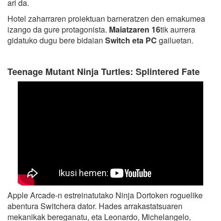
ari da.
Hotel zaharraren proiektuan barneratzen den emakumea
izango da gure protagonista.
Maiatzaren 16
tik aurrera
gidatuko dugu bere bidaian
Switch eta PC
gailuetan.
Teenage Mutant Ninja Turtles: Splintered Fate
Apple Arcade-n estreinatutako Ninja Dortoken roguelike
abentura Switchera dator. Hades arrakastatsuaren
mekanikak bereganatu, eta Leonardo, Michelangelo,