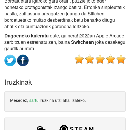
Bordatuetara igaroko gara orain, puzzle joko eder
honetako protagonistak izango baitira. Erronka sinpleetatik
hasita, zailtasuna areagotzen joango da Stitchen:
bordatuetako multzo desberdinak batu beharko ditugu
ahalik eta puntuaziorik gorenena lortzeko.
Dagoeneko kaleratu
dute, gainera! 2022an Apple Arcade
zerbitzuan estreinatu zen, baina
Switchean
joka dezakegu
gaurtik aurrera.
Iruzkinak
Mesedez,
sartu
iruzkina utzi ahal izateko.