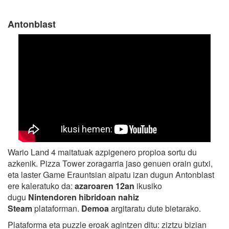
Antonblast
Wario Land 4 maitatuak azpigenero propioa sortu du
azkenik. Pizza Tower zoragarria jaso genuen orain gutxi,
eta laster Game Erauntsian aipatu izan dugun Antonblast
ere kaleratuko da:
azaroaren 12an
ikusiko
dugu
Nintendoren hibridoan nahiz
Steam
plataforman.
Demoa
argitaratu dute bietarako.
Plataforma eta puzzle eroak agintzen ditu: ziztzu bizian