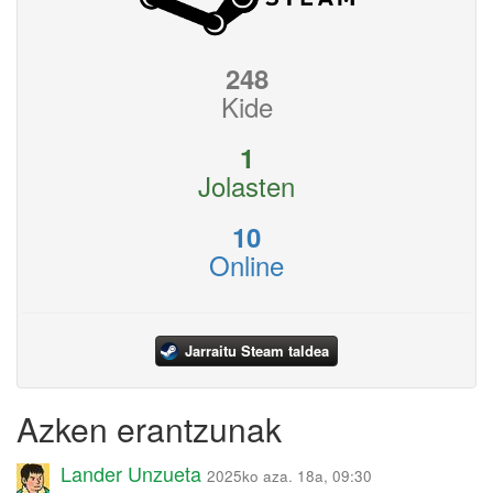
248
Kide
1
Jolasten
10
Online
Jarraitu Steam taldea
Azken erantzunak
Lander Unzueta
2025ko aza. 18a, 09:30