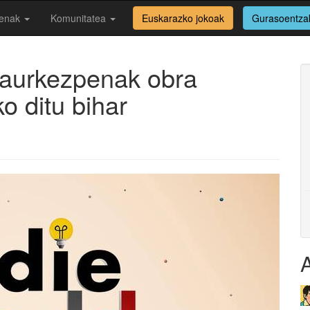
enak
Komunitatea
Euskarazko jokoak
Gurasoentza
 aurkezpenak obra
o ditu bihar