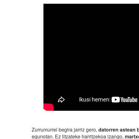
Zurrumurrei begira jarriz gero,
datorren astean 
egunotan. Ez litzateke harritzekoa izango,
martx