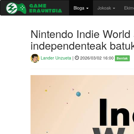
Bloga
Jokoak
Ekim
Nintendo Indie World
independenteak batuk
Lander Unzueta
|
2026/03/02 16:00
Berriak