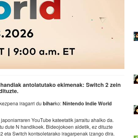
handiak antolatutako ekimenak: Switch 2 zein
dituzte.
kezpena iragarri du
bihar
ko:
Nintendo Indie World
aponiarraren YouTube kateetatik jarraitu ahalko da.
u dute N handikoek. Bideojokoen aldetik, ez dituzte
h 2 eta Switch kontsoletarako iragarpenak izango dira.