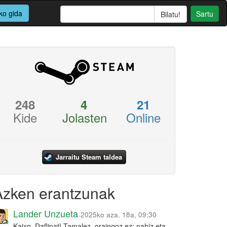
ko gida
Sartu
248
4
21
Kide
Jolasten
Online
Jarraitu Steam taldea
Azken erantzunak
Lander Unzueta
2025ko aza. 18a, 09:30
Kaixo, Daflipat! Tamalez, oraingoz ez: nahiz eta