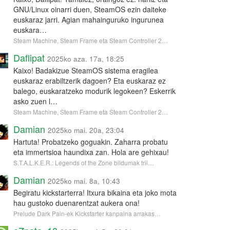
GNU/Linux oinarri duen, SteamOS ezin daiteke
euskaraz jarri. Agian mahainguruko ingurunea
euskara…
Steam Machine, Steam Frame eta Steam Controller 2…
Daflipat
2025ko aza. 17a, 18:25
Kaixo! Badakizue SteamOS sistema eragilea
euskaraz erabiltzerik dagoen? Eta euskaraz ez
balego, euskaratzeko modurik legokeen? Eskerrik
asko zuen l…
Steam Machine, Steam Frame eta Steam Controller 2…
Damian
2025ko mai. 20a, 23:04
Hartuta! Probatzeko goguakin. Zaharra probatu
eta immertsioa haundixa zan. Hola are gehixau!
S.T.A.L.K.E.R.: Legends of the Zone bildumak tril…
Damian
2025ko mai. 8a, 10:43
Begiratu kickstarterra! Itxura bikaina eta joko mota
hau gustoko duenarentzat aukera ona!
Prelude Dark Pain-ek Kickstarter kanpaina arrakas…