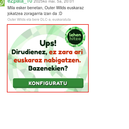
eZpata_10
2025ko mai. 5a, 20:01
Mila esker benetan, Outer Wilds euskaraz
jokatzea zoragarria izan da :D
Outer Wilds eta bere DLC-a, euskaratuta