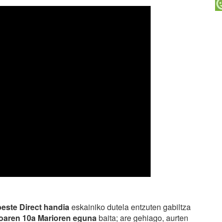
beste Direct handia
eskainiko dutela entzuten gabiltza
oaren 10a Marioren eguna
baita; are gehiago, aurten