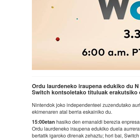
Ordu laurdeneko iraupena edukiko du N 
Switch kontsoletako tituluak erakutsiko 
Nintendok joko independenteei zuzendutako aur
ekimenaren atal berria eskainiko du.
15:00etan
hasiko den emanaldi berezia enpresa j
Ordu laurdeneko iraupena edukiko duela aurrerat
bertatik igaroko direnak zehaztu; hori bai, Switc