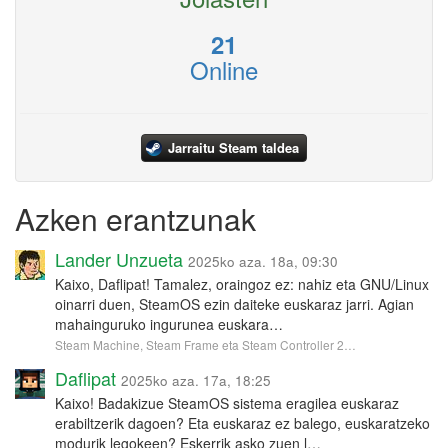
21
Online
Jarraitu Steam taldea
Azken erantzunak
Lander Unzueta
2025ko aza. 18a, 09:30
Kaixo, Daflipat! Tamalez, oraingoz ez: nahiz eta GNU/Linux
oinarri duen, SteamOS ezin daiteke euskaraz jarri. Agian
mahainguruko ingurunea euskara…
Steam Machine, Steam Frame eta Steam Controller 2…
Daflipat
2025ko aza. 17a, 18:25
Kaixo! Badakizue SteamOS sistema eragilea euskaraz
erabiltzerik dagoen? Eta euskaraz ez balego, euskaratzeko
modurik legokeen? Eskerrik asko zuen l…