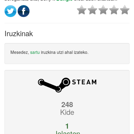
Iruzkinak
Mesedez,
sartu
iruzkina utzi ahal izateko.
248
Kide
1
Jolasten