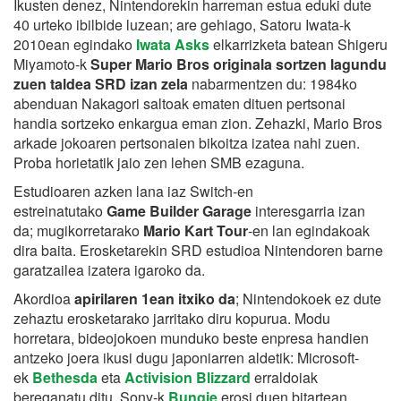
Ikusten denez, Nintendorekin harreman estua eduki dute
40 urteko ibilbide luzean; are gehiago, Satoru Iwata-k
2010ean egindako
Iwata Asks
elkarrizketa batean Shigeru
Miyamoto-k
Super Mario Bros originala sortzen lagundu
zuen taldea SRD izan zela
nabarmentzen du: 1984ko
abenduan Nakagori saltoak ematen dituen pertsonai
handia sortzeko enkargua eman zion. Zehazki, Mario Bros
arkade jokoaren pertsonaien bikoitza izatea nahi zuen.
Proba horietatik jaio zen lehen SMB ezaguna.
Estudioaren azken lana iaz Switch-en
estreinatutako
Game Builder Garage
interesgarria izan
da; mugikorretarako
Mario Kart Tour
-en lan egindakoak
dira baita. Erosketarekin SRD estudioa Nintendoren barne
garatzailea izatera igaroko da.
Akordioa
apirilaren 1ean itxiko da
; Nintendokoek ez dute
zehaztu erosketarako jarritako diru kopurua. Modu
horretara, bideojokoen munduko beste enpresa handien
antzeko joera ikusi dugu japoniarren aldetik: Microsoft-
ek
Bethesda
eta
Activision Blizzard
erraldoiak
bereganatu ditu, Sony-k
Bungie
erosi duen bitartean.