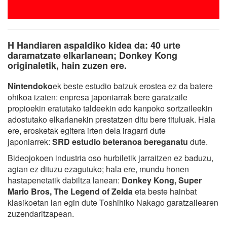
H Handiaren aspaldiko kidea da: 40 urte
daramatzate elkarlanean; Donkey Kong
originaletik, hain zuzen ere.
Nintendoko
ek beste estudio batzuk erostea ez da batere
ohikoa izaten: enpresa japoniarrak bere garatzaile
propioekin eratutako taldeekin edo kanpoko sortzaileekin
adostutako elkarlanekin prestatzen ditu bere tituluak. Hala
ere, erosketak egitera irten dela iragarri dute
japoniarrek:
SRD estudio beteranoa bereganatu
dute.
Bideojokoen industria oso hurbiletik jarraitzen ez baduzu,
agian ez dituzu ezagutuko; hala ere, mundu honen
hastapenetatik dabiltza lanean:
Donkey Kong, Super
Mario Bros, The Legend of Zelda
eta beste hainbat
klasikoetan lan egin dute Toshihiko Nakago garatzailearen
zuzendaritzapean.