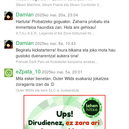
Steam Machine, Steam Frame eta Steam Controller 2…
Damian
2025ko mai. 20a, 23:04
Hartuta! Probatzeko goguakin. Zaharra probatu eta
immertsioa haundixa zan. Hola are gehixau!
S.T.A.L.K.E.R.: Legends of the Zone bildumak tril…
Damian
2025ko mai. 8a, 10:43
Begiratu kickstarterra! Itxura bikaina eta joko mota hau
gustoko duenarentzat aukera ona!
Prelude Dark Pain-ek Kickstarter kanpaina arrakas…
eZpata_10
2025ko mai. 5a, 20:01
Mila esker benetan, Outer Wilds euskaraz jokatzea
zoragarria izan da :D
Outer Wilds eta bere DLC-a, euskaratuta