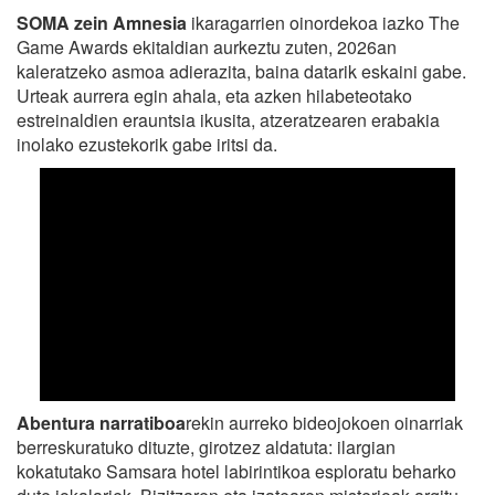
SOMA zein Amnesia
ikaragarrien oinordekoa iazko The
Game Awards ekitaldian aurkeztu zuten, 2026an
kaleratzeko asmoa adierazita, baina datarik eskaini gabe.
Urteak aurrera egin ahala, eta azken hilabeteotako
estreinaldien erauntsia ikusita, atzeratzearen erabakia
inolako ezustekorik gabe iritsi da.
Abentura narratiboa
rekin aurreko bideojokoen oinarriak
berreskuratuko dituzte, girotzez aldatuta: ilargian
kokatutako Samsara hotel labirintikoa esploratu beharko