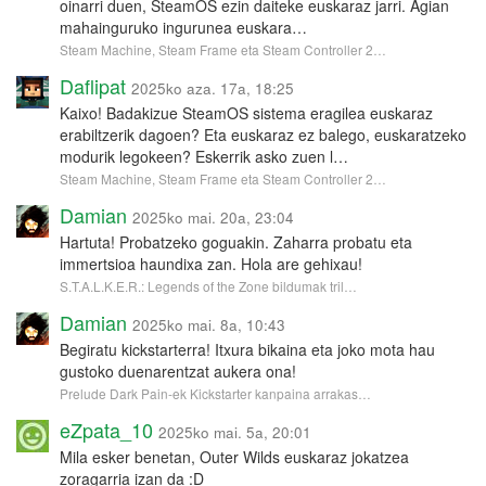
oinarri duen, SteamOS ezin daiteke euskaraz jarri. Agian
mahainguruko ingurunea euskara…
Steam Machine, Steam Frame eta Steam Controller 2…
Daflipat
2025ko aza. 17a, 18:25
Kaixo! Badakizue SteamOS sistema eragilea euskaraz
erabiltzerik dagoen? Eta euskaraz ez balego, euskaratzeko
modurik legokeen? Eskerrik asko zuen l…
Steam Machine, Steam Frame eta Steam Controller 2…
Damian
2025ko mai. 20a, 23:04
Hartuta! Probatzeko goguakin. Zaharra probatu eta
immertsioa haundixa zan. Hola are gehixau!
S.T.A.L.K.E.R.: Legends of the Zone bildumak tril…
Damian
2025ko mai. 8a, 10:43
Begiratu kickstarterra! Itxura bikaina eta joko mota hau
gustoko duenarentzat aukera ona!
Prelude Dark Pain-ek Kickstarter kanpaina arrakas…
eZpata_10
2025ko mai. 5a, 20:01
Mila esker benetan, Outer Wilds euskaraz jokatzea
zoragarria izan da :D