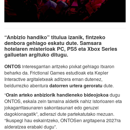
“Anbizio handiko” titulua izanik, fintzeko
denbora gehiago eskatu dute. Samsara
hotelaren misterioak PC, PS5 eta Xbox Series
gailuetan argituko ditugu.
ONTOS
interesgarrian aritzeko pixkat gehiago itxaron
beharko da. Frictional Games estudioak eta Kepler
Interactive argitaletxeak aditzera eman dutenez,
beldurrezko abentura
datorren urtera geroratu
dute.
“
Orain arteko anbiziorik handieneko bideojokoa
dugu
ONTOS, eskala zein tamaina aldetik nahiz istorioaren eta
jokagarritasunaren sakontasunari edo geruzei
dagokionagatik”, adierazi dute partekatutako mezuan.
“Ikuspegi hau eskaintzeko, ONTOSen argitapena 2027ra
alderatzea erabaki dugu”.