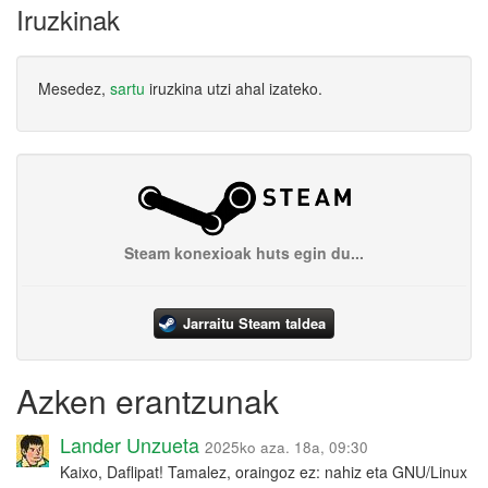
Iruzkinak
Mesedez,
sartu
iruzkina utzi ahal izateko.
Steam konexioak huts egin du...
Jarraitu Steam taldea
Azken erantzunak
Lander Unzueta
2025ko aza. 18a, 09:30
Kaixo, Daflipat! Tamalez, oraingoz ez: nahiz eta GNU/Linux