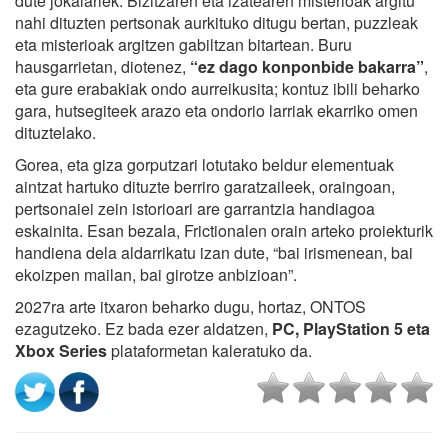
dute jokalariek. Bizitzaren eta izatearen misterioak argitu
nahi dituzten pertsonak aurkituko ditugu bertan, puzzleak
eta misterioak argitzen gabiltzan bitartean. Buru
hausgarrietan, diotenez,
“ez dago konponbide bakarra”
,
eta gure erabakiak ondo aurreikusita; kontuz ibili beharko
gara, hutsegiteek arazo eta ondorio larriak ekarriko omen
dituztelako.
Gorea, eta giza gorputzari lotutako beldur elementuak
aintzat hartuko dituzte berriro garatzaileek, oraingoan,
pertsonaiei zein istorioari are garrantzia handiagoa
eskainita. Esan bezala, Frictionalen orain arteko proiekturik
handiena dela aldarrikatu izan dute, “bai irismenean, bai
ekoizpen mailan, bai girotze anbizioan”.
2027ra arte itxaron beharko dugu, hortaz, ONTOS
ezagutzeko. Ez bada ezer aldatzen,
PC, PlayStation 5 eta
Xbox Series
plataformetan kaleratuko da.