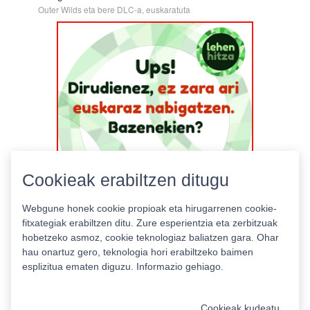
Outer Wilds eta bere DLC-a, euskaratuta
Cookieak erabiltzen ditugu
Webgune honek cookie propioak eta hirugarrenen cookie-
fitxategiak erabiltzen ditu. Zure esperientzia eta zerbitzuak
hobetzeko asmoz, cookie teknologiaz baliatzen gara. Ohar
hau onartuz gero, teknologia hori erabiltzeko baimen
esplizitua ematen diguzu.
Informazio gehiago.
Pribatutasun politika
|
Cookie politika
|
Lizentziak
Erabilera baldintzak
Kontaktua
|
Estatistikak
Cookieak kudeatu