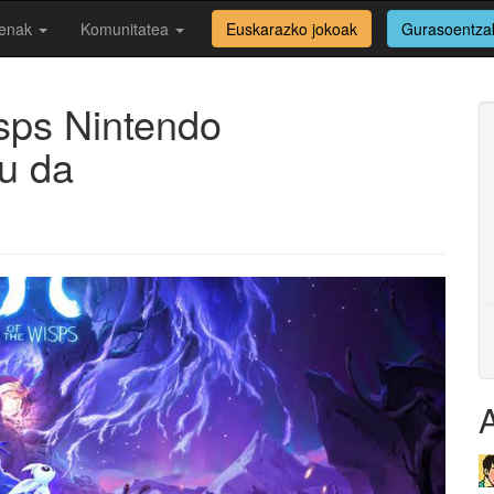
enak
Komunitatea
Euskarazko jokoak
Gurasoentza
isps Nintendo
tu da