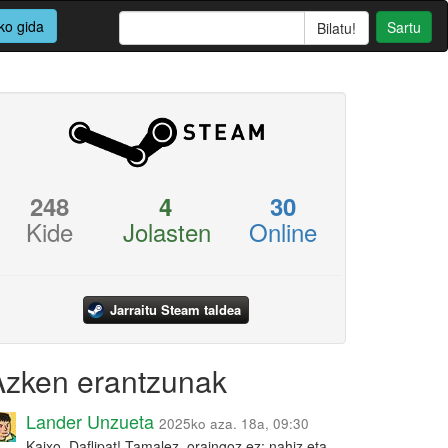
ko gida
Sartu
248
4
30
Kide
Jolasten
Online
Jarraitu Steam taldea
Azken erantzunak
Lander Unzueta
2025ko aza. 18a, 09:30
Kaixo, Daflipat! Tamalez, oraingoz ez: nahiz eta