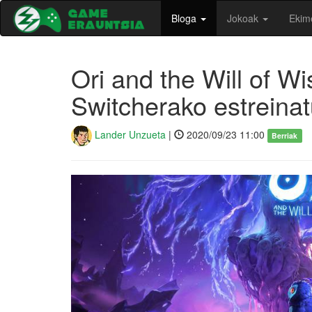
Bloga
Jokoak
Ekim
Ori and the Will of W
Switcherako estreina
Lander Unzueta
|
2020/09/23 11:00
Berriak