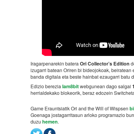
Iragarpenarekin batera
Ori Collector’s Edition
de
izugarri batean Oriren bi bideojokoak, beiratean 
banda digitala eta beste hainbat ezaugarri batu d
Edizio berezia
Iam8bit
webgunean dago salgai
herrialdekako blokeorik, beraz edozein Switchet
Game Erauntsiatik Ori and the Will of Wispsen
b
Goenaga jostagarritasun arloko programazio burua
duzu
hemen
.