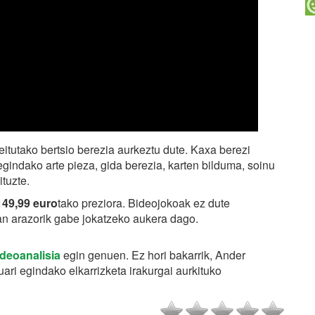
itutako bertsio berezia aurkeztu dute. Kaxa berezi
egindako arte pieza, gida berezia, karten bilduma, soinu
ituzte.
149,99 euro
tako preziora. Bideojokoak ez dute
an arazorik gabe jokatzeko aukera dago.
ideoanalisia
egin genuen. Ez hori bakarrik, Ander
ri egindako elkarrizketa irakurgai aurkituko