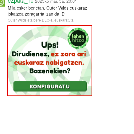
eZpata_10
2025ko mai. 5a, 20:01
Mila esker benetan, Outer Wilds euskaraz
jokatzea zoragarria izan da :D
Outer Wilds eta bere DLC-a, euskaratuta