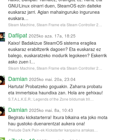
GNU/Linux oinarri duen, SteamOS ezin daiteke
euskaraz jarri. Agian mahainguruko ingurunea
euskara…
Steam Machine, Steam Frame eta Steam Controller 2…
Daflipat
2025ko aza. 17a, 18:25
Kaixo! Badakizue SteamOS sistema eragilea
euskaraz erabiltzerik dagoen? Eta euskaraz ez
balego, euskaratzeko modurik legokeen? Eskerrik
asko zuen l…
Steam Machine, Steam Frame eta Steam Controller 2…
Damian
2025ko mai. 20a, 23:04
Hartuta! Probatzeko goguakin. Zaharra probatu
eta immertsioa haundixa zan. Hola are gehixau!
S.T.A.L.K.E.R.: Legends of the Zone bildumak tril…
Damian
2025ko mai. 8a, 10:43
Begiratu kickstarterra! Itxura bikaina eta joko mota
hau gustoko duenarentzat aukera ona!
Prelude Dark Pain-ek Kickstarter kanpaina arrakas…