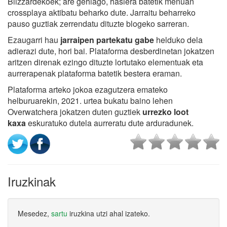
Blizzardekoek; are gehiago, hasiera batetik menuan
crossplaya aktibatu beharko dute. Jarraitu beharreko
pauso guztiak zerrendatu dituzte blogeko sarreran.
Ezaugarri hau
jarraipen partekatu gabe
helduko dela
adierazi dute, hori bai. Plataforma desberdinetan jokatzen
aritzen direnak ezingo dituzte lortutako elementuak eta
aurrerapenak plataforma batetik bestera eraman.
Plataforma arteko jokoa ezagutzera emateko
helburuarekin, 2021. urtea bukatu baino lehen
Overwatchera jokatzen duten guztiek
urrezko loot
kaxa
eskuratuko dutela aurreratu dute arduradunek.
Iruzkinak
Mesedez,
sartu
iruzkina utzi ahal izateko.