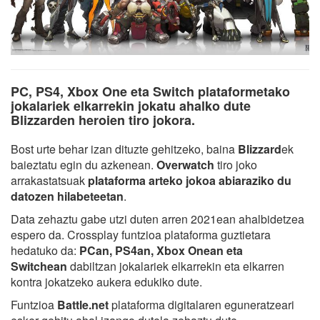
PC, PS4, Xbox One eta Switch plataformetako
jokalariek elkarrekin jokatu ahalko dute
Blizzarden heroien tiro jokora.
Bost urte behar izan dituzte gehitzeko, baina
Blizzard
ek
baieztatu egin du azkenean.
Overwatch
tiro joko
arrakastatsuak
plataforma arteko jokoa abiaraziko du
datozen hilabeteetan
.
Data zehaztu gabe utzi duten arren 2021ean ahalbidetzea
espero da. Crossplay funtzioa plataforma guztietara
hedatuko da:
PCan, PS4an, Xbox Onean eta
Switchean
dabiltzan jokalariek elkarrekin eta elkarren
kontra jokatzeko aukera edukiko dute.
Funtzioa
Battle.net
plataforma digitalaren eguneratzeari