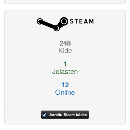
248
Kide
1
Jolasten
12
Online
Jarraitu Steam taldea