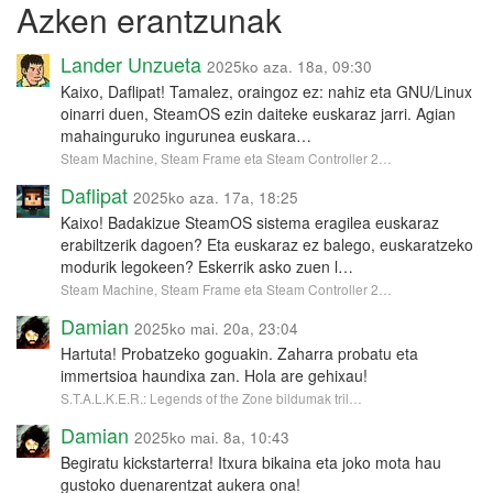
Azken erantzunak
Lander Unzueta
2025ko aza. 18a, 09:30
Kaixo, Daflipat! Tamalez, oraingoz ez: nahiz eta GNU/Linux
oinarri duen, SteamOS ezin daiteke euskaraz jarri. Agian
mahainguruko ingurunea euskara…
Steam Machine, Steam Frame eta Steam Controller 2…
Daflipat
2025ko aza. 17a, 18:25
Kaixo! Badakizue SteamOS sistema eragilea euskaraz
erabiltzerik dagoen? Eta euskaraz ez balego, euskaratzeko
modurik legokeen? Eskerrik asko zuen l…
Steam Machine, Steam Frame eta Steam Controller 2…
Damian
2025ko mai. 20a, 23:04
Hartuta! Probatzeko goguakin. Zaharra probatu eta
immertsioa haundixa zan. Hola are gehixau!
S.T.A.L.K.E.R.: Legends of the Zone bildumak tril…
Damian
2025ko mai. 8a, 10:43
Begiratu kickstarterra! Itxura bikaina eta joko mota hau
gustoko duenarentzat aukera ona!