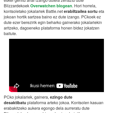
esker gehitu ahal izango dutela zehaztu dute
Blizzardekoek
Overwatchen blogean
. Hori horrela,
kontsoletako jokalariek Battle.net
erabiltzailea sortu
eta
jokoan hortik sartzea baino ez dute izango. PCkoek ez
dute ezer berezirik egin beharko gainerako jokalariekin
aritzeko, dagoeneko plataforma honen bidez jokatzen
baitute.
PCko jokalariek, gainera,
ezingo dute
desaktibatu
plataforma arteko jokoa. Kontsolen kasuan
erabakitzeko aukera egongo dela aurreratu dute