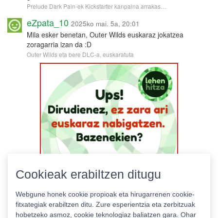
Prelude Dark Pain-ek Kickstarter kanpaina arrakas…
eZpata_10
2025ko mai. 5a, 20:01
Mila esker benetan, Outer Wilds euskaraz jokatzea
zoragarria izan da :D
Outer Wilds eta bere DLC-a, euskaratuta
Cookieak erabiltzen ditugu
Webgune honek cookie propioak eta hirugarrenen cookie-
fitxategiak erabiltzen ditu. Zure esperientzia eta zerbitzuak
hobetzeko asmoz, cookie teknologiaz baliatzen gara. Ohar