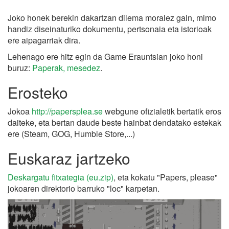
Joko honek berekin dakartzan dilema moralez gain, mimo
handiz diseinaturiko dokumentu, pertsonaia eta istorioak
ere aipagarriak dira.
Lehenago ere hitz egin da Game Erauntsian joko honi
buruz:
Paperak, mesedez
.
Erosteko
Jokoa
http://papersplea.se
webgune ofizialetik bertatik eros
daiteke, eta bertan daude beste hainbat dendatako estekak
ere (Steam, GOG, Humble Store,...)
Euskaraz jartzeko
Deskargatu fitxategia (eu.zip)
, eta kokatu "Papers, please"
jokoaren direktorio barruko "loc" karpetan.