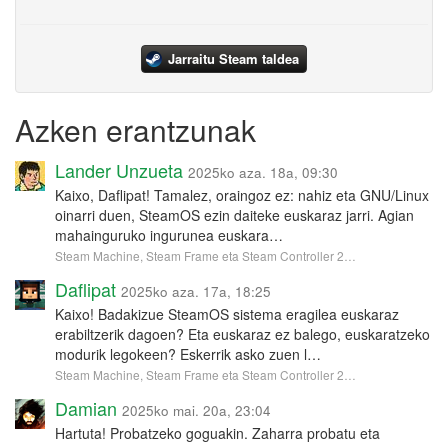
Jarraitu Steam taldea
Azken erantzunak
Lander Unzueta
2025ko aza. 18a, 09:30
Kaixo, Daflipat! Tamalez, oraingoz ez: nahiz eta GNU/Linux
oinarri duen, SteamOS ezin daiteke euskaraz jarri. Agian
mahainguruko ingurunea euskara…
Steam Machine, Steam Frame eta Steam Controller 2…
Daflipat
2025ko aza. 17a, 18:25
Kaixo! Badakizue SteamOS sistema eragilea euskaraz
erabiltzerik dagoen? Eta euskaraz ez balego, euskaratzeko
modurik legokeen? Eskerrik asko zuen l…
Steam Machine, Steam Frame eta Steam Controller 2…
Damian
2025ko mai. 20a, 23:04
Hartuta! Probatzeko goguakin. Zaharra probatu eta