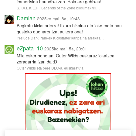
immertsioa haundixa zan. Hola are gehixau!
S.T.A.L.K.E.R.: Legends of the Zone bildumak tril…
Damian
2025ko mai. 8a, 10:43
Begiratu kickstarterra! Itxura bikaina eta joko mota hau
gustoko duenarentzat aukera ona!
Prelude Dark Pain-ek Kickstarter kanpaina arrakas…
eZpata_10
2025ko mai. 5a, 20:01
Mila esker benetan, Outer Wilds euskaraz jokatzea
zoragarria izan da :D
Outer Wilds eta bere DLC-a, euskaratuta