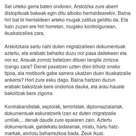
Sei urteko gerra baten ondoren, Arstotzka zure aberri
distopikoak bakeak egin ditu alboko herrialdearekin. Baina
hiri bat bi herrialdeen arteko mugak zatitua gelditu da. Eta
hain zuzen ere hiri horretan, mugako kontrolgunean,
ikuskatzailea zara.
Arstotzkara sartu nahi duten migratzaileen dokumentuak
aztertu, eta erabaki beharko duzu nor pasa daitekeen eta
nor ez. Arauak zorrotz betetzen dituen langile zintzoa
izango zara? Denei pasatzen uzten dien bihotz oneko
tipoa, ala motiborik gabe sarrera ukatzen duen ikuskatzaile
ankerra? Hori zure esku dago. Baina hartzen duzun
erabaki bakoitzak bere ondorioa dauka, eta arau-hauste
bakoitzak bere zigorra.
Kontrabandistak, espioiak, terroristak, diplomazialariak,
dokumentuak eskuratzerik izan ez duten migratzaile
umilak,... denak daude zure epaiaren zain. Aztertu
dokumentuak, galdekatu bidaiariak, miatu, hartu hatz-
markak, atxilotu beharrezkoa bada. Zeuk ikusi.