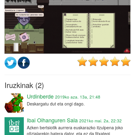
Iruzkinak (2)
Urdinberde
2019ko aza. 13a, 21:48
Deskargatu dut eta ongi dago.
Ibai Oihanguren Sala
2021ko mai. 2a, 22:32
Azken bertsiotik aurrera euskarazko itzulpena joko
ofizialarekin batera dator, eta ez da fitxategi