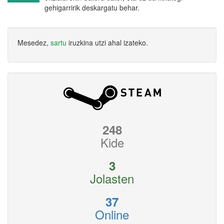
gehigarririk deskargatu behar.
Mesedez,
sartu
iruzkina utzi ahal izateko.
248
Kide
3
Jolasten
37
Online