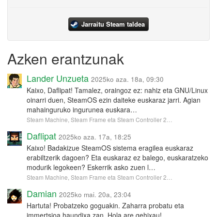
Jarraitu Steam taldea
Azken erantzunak
Lander Unzueta
2025ko aza. 18a, 09:30
Kaixo, Daflipat! Tamalez, oraingoz ez: nahiz eta GNU/Linux
oinarri duen, SteamOS ezin daiteke euskaraz jarri. Agian
mahainguruko ingurunea euskara…
Steam Machine, Steam Frame eta Steam Controller 2…
Daflipat
2025ko aza. 17a, 18:25
Kaixo! Badakizue SteamOS sistema eragilea euskaraz
erabiltzerik dagoen? Eta euskaraz ez balego, euskaratzeko
modurik legokeen? Eskerrik asko zuen l…
Steam Machine, Steam Frame eta Steam Controller 2…
Damian
2025ko mai. 20a, 23:04
Hartuta! Probatzeko goguakin. Zaharra probatu eta
immertsioa haundixa zan. Hola are gehixau!