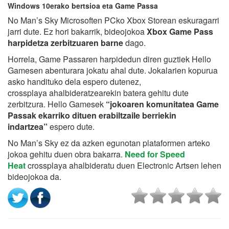
Windows 10erako bertsioa eta Game Passa
No Man’s Sky Microsoften PCko Xbox Storean eskuragarri
jarri dute. Ez hori bakarrik, bideojokoa
Xbox Game Pass
harpidetza zerbitzuaren barne
dago.
Horrela, Game Passaren harpidedun diren guztiek Hello
Gamesen abenturara jokatu ahal dute. Jokalarien kopurua
asko handituko dela espero dutenez,
crossplaya ahalbideratzearekin batera gehitu dute
zerbitzura. Hello Gamesek
“jokoaren komunitatea Game
Passak ekarriko dituen erabiltzaile berriekin
indartzea”
espero dute.
No Man’s Sky ez da azken egunotan plataformen arteko
jokoa gehitu duen obra bakarra.
Need for Speed
Heat
crossplaya ahalbideratu duen Electronic Artsen lehen
bideojokoa da.