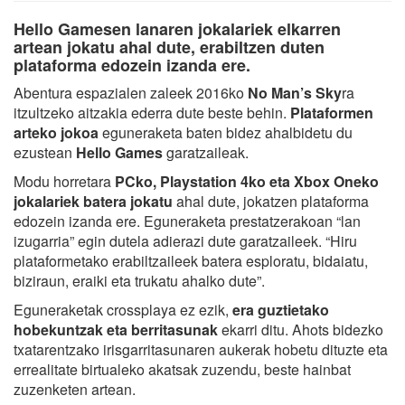
Hello Gamesen lanaren jokalariek elkarren
artean jokatu ahal dute, erabiltzen duten
plataforma edozein izanda ere.
Abentura espazialen zaleek 2016ko
No Man’s Sky
ra
itzultzeko aitzakia ederra dute beste behin.
Plataformen
arteko jokoa
eguneraketa baten bidez ahalbidetu du
ezustean
Hello Games
garatzaileak.
Modu horretara
PCko, Playstation 4ko eta Xbox Oneko
jokalariek batera jokatu
ahal dute, jokatzen plataforma
edozein izanda ere. Eguneraketa prestatzerakoan “lan
izugarria” egin dutela adierazi dute garatzaileek. “Hiru
plataformetako erabiltzaileek batera esploratu, bidaiatu,
biziraun, eraiki eta trukatu ahalko dute”.
Eguneraketak crossplaya ez ezik,
era guztietako
hobekuntzak eta berritasunak
ekarri ditu. Ahots bidezko
txatarentzako irisgarritasunaren aukerak hobetu dituzte eta
errealitate birtualeko akatsak zuzendu, beste hainbat
zuzenketen artean.