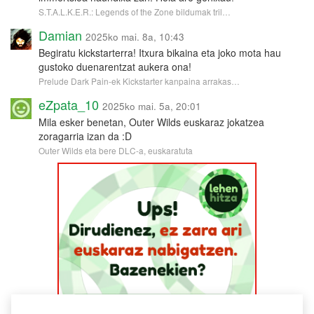
S.T.A.L.K.E.R.: Legends of the Zone bildumak tril…
Damian
2025ko mai. 8a, 10:43
Begiratu kickstarterra! Itxura bikaina eta joko mota hau
gustoko duenarentzat aukera ona!
Prelude Dark Pain-ek Kickstarter kanpaina arrakas…
eZpata_10
2025ko mai. 5a, 20:01
Mila esker benetan, Outer Wilds euskaraz jokatzea
zoragarria izan da :D
Outer Wilds eta bere DLC-a, euskaratuta