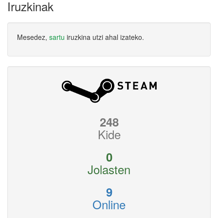
Iruzkinak
Mesedez,
sartu
iruzkina utzi ahal izateko.
248
Kide
0
Jolasten
9
Online