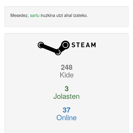
Mesedez,
sartu
iruzkina utzi ahal izateko.
248
Kide
3
Jolasten
37
Online