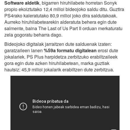
Software aldetik
, bigarren hiruhilabete horretan Sonyk
propio ekoiztutako 12,4 milioi bideojoko saldu ditu. Guztira
PS4rako kaleratutako 80,9 milioi joko dira saldutakoak.
Aurreko hiruhilabetearekin alderatuta behera egin dute
salmente, baina The Last of Us Part II orduan merkaturatu
zela gogoratu beharra dago.
Bideojoko digitalak jarraitzen dute salduenak izaten:
garatzaileen lanen
%59a formatu digitalean
erosi dute
jokalariek. PS Plus harpidetza zerbitzuko erabiltzaileek
gora egin dute azken hiruhilabetean, marka guztiak
hautsiz: 45,9 milioi jokalarik erabiltzen dute zerbitzua.