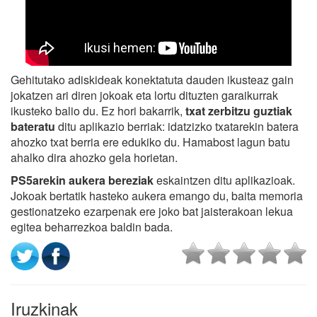
Gehitutako adiskideak konektatuta dauden ikusteaz gain
jokatzen ari diren jokoak eta lortu dituzten garaikurrak
ikusteko balio du. Ez hori bakarrik,
txat zerbitzu guztiak
bateratu
ditu aplikazio berriak: idatzizko txatarekin batera
ahozko txat berria ere edukiko du. Hamabost lagun batu
ahalko dira ahozko gela horietan.
PS5arekin aukera bereziak
eskaintzen ditu aplikazioak.
Jokoak bertatik hasteko aukera emango du, baita memoria
gestionatzeko ezarpenak ere joko bat jaisterakoan lekua
egitea beharrezkoa baldin bada.
Iruzkinak