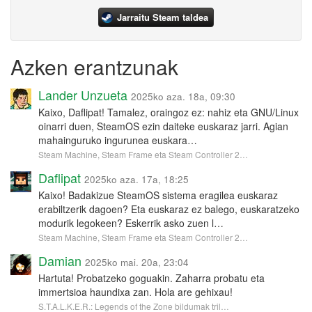
Jarraitu Steam taldea
Azken erantzunak
Lander Unzueta
2025ko aza. 18a, 09:30
Kaixo, Daflipat! Tamalez, oraingoz ez: nahiz eta GNU/Linux
oinarri duen, SteamOS ezin daiteke euskaraz jarri. Agian
mahainguruko ingurunea euskara…
Steam Machine, Steam Frame eta Steam Controller 2…
Daflipat
2025ko aza. 17a, 18:25
Kaixo! Badakizue SteamOS sistema eragilea euskaraz
erabiltzerik dagoen? Eta euskaraz ez balego, euskaratzeko
modurik legokeen? Eskerrik asko zuen l…
Steam Machine, Steam Frame eta Steam Controller 2…
Damian
2025ko mai. 20a, 23:04
Hartuta! Probatzeko goguakin. Zaharra probatu eta
immertsioa haundixa zan. Hola are gehixau!
S.T.A.L.K.E.R.: Legends of the Zone bildumak tril…