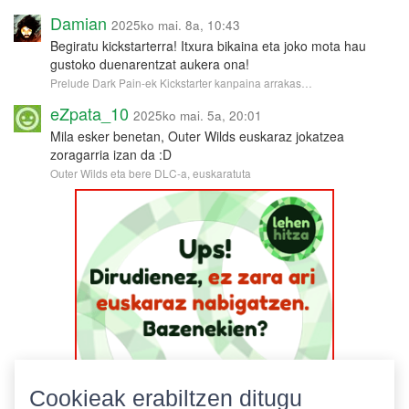
Damian
2025ko mai. 8a, 10:43
Begiratu kickstarterra! Itxura bikaina eta joko mota hau
gustoko duenarentzat aukera ona!
Prelude Dark Pain-ek Kickstarter kanpaina arrakas…
eZpata_10
2025ko mai. 5a, 20:01
Mila esker benetan, Outer Wilds euskaraz jokatzea
zoragarria izan da :D
Outer Wilds eta bere DLC-a, euskaratuta
Cookieak erabiltzen ditugu