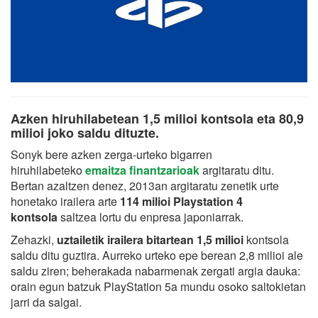
Azken hiruhilabetean 1,5 milioi kontsola eta 80,9
milioi joko saldu dituzte.
Sonyk bere azken zerga-urteko bigarren
hiruhilabeteko
emaitza finantzarioak
argitaratu ditu.
Bertan azaltzen denez, 2013an argitaratu zenetik urte
honetako irailera arte
114 milioi Playstation 4
kontsola
saltzea lortu du enpresa japoniarrak.
Zehazki,
uztailetik irailera bitartean 1,5 milioi
kontsola
saldu ditu guztira. Aurreko urteko epe berean 2,8 milioi ale
saldu ziren; beherakada nabarmenak zergati argia dauka:
orain egun batzuk PlayStation 5a mundu osoko saltokietan
jarri da salgai.