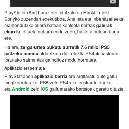
PlayStation 5ari buruz ere mintzatu da Hiroki Totoki
Sonyko zuzendari exekutiboa. Analista eta inbertitzaileekin
mantendutako bilera batean kontsola berriak
galerak
ekarri
ko dituela nabarmendu zuen, hasiera batean bada
ere.
Halere,
zerga-urtea bukatu aurretik 7,6 milioi PS5
saltzeko asmoa
aldarrikatu du Totokik, PS4ak hasieran
lortutako salmentak gaindituz modu horretara.
Aplikazio eraberritua
PlayStationen
aplikazio berria
ere argitaratu dute gailu
mugikorretarako. PS5 zein PS4rako euskarria dauka,
eta
Android
zein
iOS
gailuetarako bertsioak garatu dituzte.