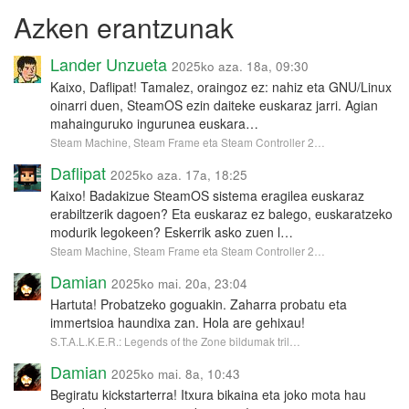
Azken erantzunak
Lander Unzueta
2025ko aza. 18a, 09:30
Kaixo, Daflipat! Tamalez, oraingoz ez: nahiz eta GNU/Linux
oinarri duen, SteamOS ezin daiteke euskaraz jarri. Agian
mahainguruko ingurunea euskara…
Steam Machine, Steam Frame eta Steam Controller 2…
Daflipat
2025ko aza. 17a, 18:25
Kaixo! Badakizue SteamOS sistema eragilea euskaraz
erabiltzerik dagoen? Eta euskaraz ez balego, euskaratzeko
modurik legokeen? Eskerrik asko zuen l…
Steam Machine, Steam Frame eta Steam Controller 2…
Damian
2025ko mai. 20a, 23:04
Hartuta! Probatzeko goguakin. Zaharra probatu eta
immertsioa haundixa zan. Hola are gehixau!
S.T.A.L.K.E.R.: Legends of the Zone bildumak tril…
Damian
2025ko mai. 8a, 10:43
Begiratu kickstarterra! Itxura bikaina eta joko mota hau