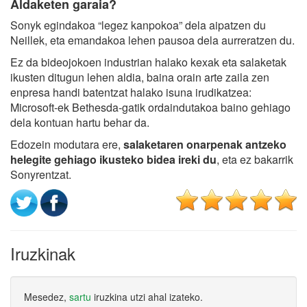
Aldaketen garaia?
Sonyk egindakoa “legez kanpokoa” dela aipatzen du
Neillek, eta emandakoa lehen pausoa dela aurreratzen du.
Ez da bideojokoen industrian halako kexak eta salaketak
ikusten ditugun lehen aldia, baina orain arte zaila zen
enpresa handi batentzat halako isuna irudikatzea:
Microsoft-ek Bethesda-gatik ordaindutakoa baino gehiago
dela kontuan hartu behar da.
Edozein modutara ere,
salaketaren onarpenak antzeko
helegite gehiago ikusteko bidea ireki du
, eta ez bakarrik
Sonyrentzat.
Iruzkinak
Mesedez,
sartu
iruzkina utzi ahal izateko.