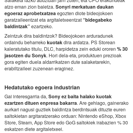
Salaketa iazko abuztuan jarri zuten, eta CPO erakundeak
atzo eman zion baietza.
Sonyri merkatuan daukan
egoeraz aprobetxatzea
egozten diote bideojokoen
garatzaileentzat eta argitaletxeentzat
“bidegabeko
baldintzak”
ezartzeko.
Zeintzuk dira baldintzok? Bideojokoen arduradunek
ordaindu beharreko
kuotak
dira ardatza. PS Storean
kaleratutako titulu, DLC, harpidetza zein eduki ororen
% 30
jasotzen du Sonyk
. Hori dela-eta, produktuen prezioak
gora egiten duela aldarrikatzen dute salaketarekin,
erabiltzaileei zuzenean eraginez.
Hedatutako egoera industrian
Gai interesgarria da,
Sony ez baita halako kuotak
ezartzen dituen enpresa bakarra
. Are gehiago, gainerako
aurkari nagusi guztiek baldintza berdintsuak dituzte euren
saltokietan argitaratzerako orduan: Nintendo eShop, Xbox
Store, Steam, App Store edo GoG saltokiek irabazien % 30
eskatzen diete argitaletxeei.