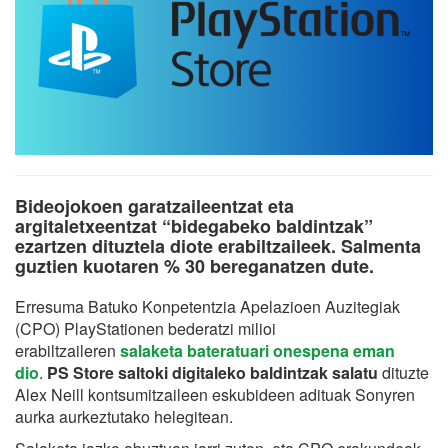
Bideojokoen garatzaileentzat eta
argitaletxeentzat “bidegabeko baldintzak”
ezartzen dituztela diote erabiltzaileek. Salmenta
guztien kuotaren % 30 bereganatzen dute.
Erresuma Batuko Konpetentzia Apelazioen Auzitegiak
(CPO) PlayStationen bederatzi milioi
erabiltzaileren
salaketa bateratuari onespena eman
dio
.
PS Store saltoki digitaleko baldintzak salatu
dituzte
Alex Neill kontsumitzaileen eskubideen adituak Sonyren
aurka aurkeztutako helegitean.