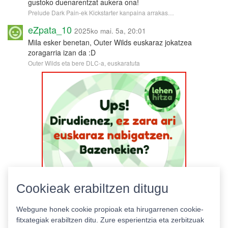
gustoko duenarentzat aukera ona!
Prelude Dark Pain-ek Kickstarter kanpaina arrakas…
eZpata_10
2025ko mai. 5a, 20:01
Mila esker benetan, Outer Wilds euskaraz jokatzea
zoragarria izan da :D
Outer Wilds eta bere DLC-a, euskaratuta
Cookieak erabiltzen ditugu
Webgune honek cookie propioak eta hirugarrenen cookie-
fitxategiak erabiltzen ditu. Zure esperientzia eta zerbitzuak