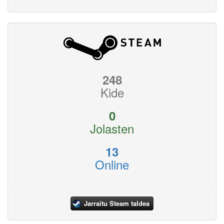
248
Kide
0
Jolasten
13
Online
Jarraitu Steam taldea