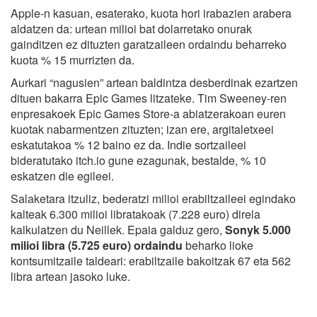
Apple-n kasuan, esaterako, kuota hori irabazien arabera
aldatzen da: urtean milioi bat dolarretako onurak
gainditzen ez dituzten garatzaileen ordaindu beharreko
kuota % 15 murrizten da.
Aurkari “nagusien” artean baldintza desberdinak ezartzen
dituen bakarra Epic Games litzateke. Tim Sweeney-ren
enpresakoek Epic Games Store-a abiatzerakoan euren
kuotak nabarmentzen zituzten; izan ere, argitaletxeei
eskatutakoa % 12 baino ez da. Indie sortzaileei
bideratutako itch.io gune ezagunak, bestalde, % 10
eskatzen die egileei.
Salaketara itzuliz, bederatzi milioi erabiltzaileei egindako
kalteak 6.300 milioi libratakoak (7.228 euro) direla
kalkulatzen du Neillek. Epaia galduz gero,
Sonyk 5.000
milioi libra (5.725 euro) ordaindu
beharko lioke
kontsumitzaile taldeari: erabiltzaile bakoitzak 67 eta 562
libra artean jasoko luke.