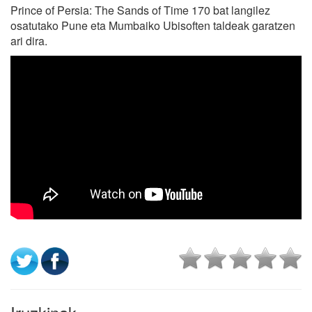
Prince of Persia: The Sands of Time 170 bat langilez
osatutako Pune eta Mumbaiko Ubisoften taldeak garatzen
ari dira.