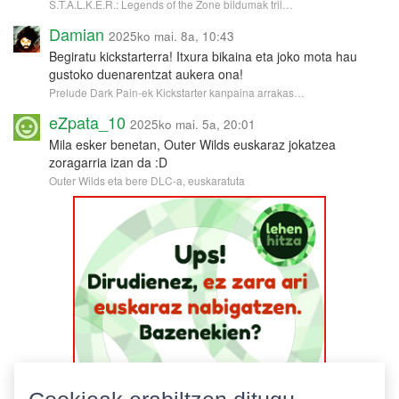
S.T.A.L.K.E.R.: Legends of the Zone bildumak tril…
Damian
2025ko mai. 8a, 10:43
Begiratu kickstarterra! Itxura bikaina eta joko mota hau
gustoko duenarentzat aukera ona!
Prelude Dark Pain-ek Kickstarter kanpaina arrakas…
eZpata_10
2025ko mai. 5a, 20:01
Mila esker benetan, Outer Wilds euskaraz jokatzea
zoragarria izan da :D
Outer Wilds eta bere DLC-a, euskaratuta