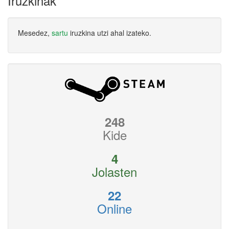
Iruzkinak
Mesedez,
sartu
iruzkina utzi ahal izateko.
248
Kide
4
Jolasten
22
Online