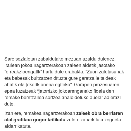
Sare sozialetan zabaldutako mezuan azaldu dutenez,
irailean jokoa iragartzerakoan zaleen aldetik jasotako
“erreakzioengatik” hartu dute erabakia. “Zuon zaletasunak
eta babesak bultzatzen dituzte gure garatzaile taldeak
ahalik eta jokorik onena egiteko”. Garapen prozesuaren
epea luzatzeak “jatorrizko jokoarenganako fidela den
remake berritzailea sortzea ahalbidetuko duela” adierazi
dute.
Izan ere, remakea iragartzerakoan
zaleek obra berriaren
atal grafikoa gogor kritikatu
zuten, zaharkituta zegoela
aldarrikatuta.