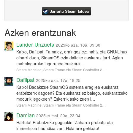
Jarraitu Steam taldea
Azken erantzunak
Lander Unzueta
2025ko aza. 18a, 09:30
Kaixo, Daflipat! Tamalez, oraingoz ez: nahiz eta GNU/Linux
oinarri duen, SteamOS ezin daiteke euskaraz jarri. Agian
mahainguruko ingurunea euskara…
Steam Machine, Steam Frame eta Steam Controller 2…
Daflipat
2025ko aza. 17a, 18:25
Kaixo! Badakizue SteamOS sistema eragilea euskaraz
erabiltzerik dagoen? Eta euskaraz ez balego, euskaratzeko
modurik legokeen? Eskerrik asko zuen l…
Steam Machine, Steam Frame eta Steam Controller 2…
Damian
2025ko mai. 20a, 23:04
Hartuta! Probatzeko goguakin. Zaharra probatu eta
immertsioa haundixa zan. Hola are gehixau!