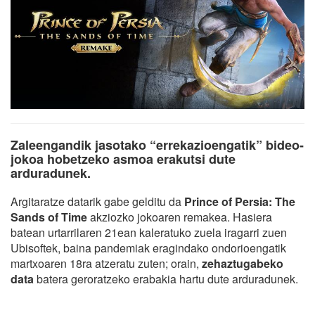
Zaleengandik jasotako “errekazioengatik” bideo-
jokoa hobetzeko asmoa erakutsi dute
arduradunek.
Argitaratze datarik gabe gelditu da
Prince of Persia: The
Sands of Time
akziozko jokoaren remakea. Hasiera
batean urtarrilaren 21ean kaleratuko zuela iragarri zuen
Ubisoftek, baina pandemiak eragindako ondorioengatik
martxoaren 18ra atzeratu zuten; orain,
zehaztugabeko
data
batera geroratzeko erabakia hartu dute arduradunek.