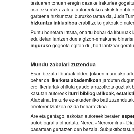
testuaren tonuan eragin dezake irakurlea gogaitu
oso ezkorrak azaldu, autoreetako askok irtenbide
garbiena hizkuntzari buruzko tartea da, Judit Tur
hizkuntza inklusiboa
erabiltzeko gakoak ematen
Puntu honetara iritsita, onartu behar da liburuak
edukietan lantzen duela gizon-emakume binarism
inguruko
gogoeta egiten du, hori lantzear geratu
Mundu zabalari zuzendua
Esan bezala liburuak bideo-jokoen munduko arlo 
behar da
ikerketa akademikoan
jarduten duguno
ere, ikerlariak ohituta gaude arrazoiketa guztiak 
kasutan autoreek
iturri bibliografikoak, estati
Alabaina, irakurle ez-akademiko bati zuzendutako
erreferentziatzea ez da beharrezkoa.
Are eta gehiago, askotan autoreek beraien
esper
autobiografia bihurtuta, Nerea «Nercromina» Díaz 
pasartean gertatzen den bezala. Subjektibotasun