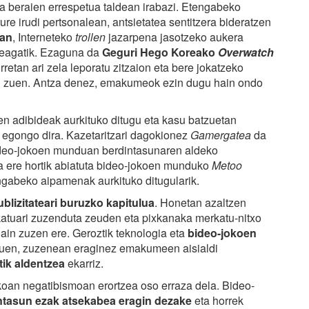
a beraien errespetua taldean irabazi. Etengabeko
ure irudi pertsonalean, antsietatea sentitzera bideratzen
uan
, Interneteko
trollen
jazarpena jasotzeko aukera
zeagatik. Ezaguna da
Geguri Hego Koreako
Overwatch
rretan ari zela leporatu zitzaion eta bere jokatzeko
an zuen. Antza denez, emakumeok ezin dugu hain ondo
ren adibideak aurkituko ditugu eta kasu batzuetan
egongo dira. Kazetaritzari dagokionez
Gamergatea
da
bideo-jokoen munduan berdintasunaren aldeko
da ere hortik abiatuta bideo-jokoen munduko
Metoo
gabeko aipamenak aurkituko ditugularik.
ublizitateari buruzko kapitulua
. Honetan azaltzen
katuari zuzenduta zeuden eta pixkanaka merkatu-nitxo
hain zuzen ere. Geroztik teknologia eta
bideo-jokoen
uen, zuzenean eraginez emakumeen aisialdi
tik aldentzea
ekarriz.
koan negatibismoan erortzea oso erraza dela. Bideo-
ntasun ezak atsekabea eragin dezake
eta horrek