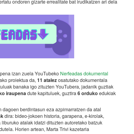
rtatu ondoren gizarte errealitate bat irudikatzen ari dela
aipena izan zuela YouTubeko
Nerfeadas dokumental
ako proiektua da,
11 atalez
osatutako dokumentala
tuluak banaka igo zituzten YouTubera, jadanik guztiak
ko iraupena
dute kapituluek, guztira
6 orduko
edukiak
 dagoen berdintasun eza azpimarratzen da atal
ak
dira: bideo-jokoen historia, garapena, e-kirolak,
liburuko atalak idatzi dituzten autoretako batzuk
utela. Horien artean, Marta Trivi kazetaria