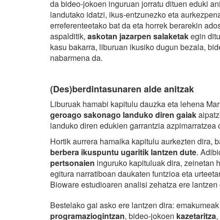
da bideo-jokoen inguruan jorratu dituen eduki an
landutako idatzi, ikus-entzunezko eta aurkezpen
erreferenteetako bat da eta horrek berarekin ad
aspalditik,
askotan jazarpen salaketak
egin ditu
kasu bakarra, liburuan ikusiko dugun bezala, bi
nabarmena da.
(Des)berdintasunaren alde anitzak
Liburuak hamabi kapitulu dauzka eta lehena Ma
geroago sakonago landuko diren gaiak
aipatz
landuko diren edukien garrantzia azpimarratzea 
Hortik aurrera hamaika kapitulu aurkezten dira, 
berbera ikuspuntu ugaritik lantzen dute
. Adib
pertsonaien
inguruko kapituluak dira, zeinetan 
egitura narratiboan daukaten funtzioa eta urteet
Bioware estudioaren analisi zehatza ere lantzen 
Bestelako gai asko ere lantzen dira: emakumeak
programaziogintzan
, bideo-jokoen
kazetaritza
,