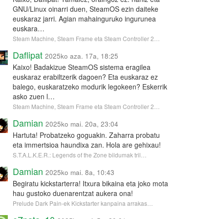
GNU/Linux oinarri duen, SteamOS ezin daiteke
euskaraz jarri. Agian mahainguruko ingurunea
euskara…
Steam Machine, Steam Frame eta Steam Controller 2…
Daflipat
2025ko aza. 17a, 18:25
Kaixo! Badakizue SteamOS sistema eragilea
euskaraz erabiltzerik dagoen? Eta euskaraz ez
balego, euskaratzeko modurik legokeen? Eskerrik
asko zuen l…
Steam Machine, Steam Frame eta Steam Controller 2…
Damian
2025ko mai. 20a, 23:04
Hartuta! Probatzeko goguakin. Zaharra probatu
eta immertsioa haundixa zan. Hola are gehixau!
S.T.A.L.K.E.R.: Legends of the Zone bildumak tril…
Damian
2025ko mai. 8a, 10:43
Begiratu kickstarterra! Itxura bikaina eta joko mota
hau gustoko duenarentzat aukera ona!
Prelude Dark Pain-ek Kickstarter kanpaina arrakas…