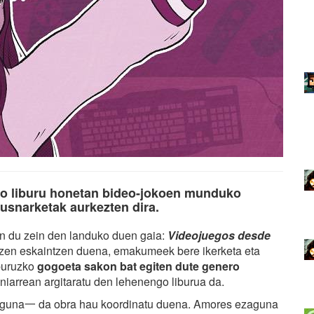
ko liburu honetan bideo-jokoen munduko
usnarketak aurkezten dira.
ten du zein den landuko duen gaia:
Videojuegos desde
zuzen eskaintzen duena, emakumeek bere ikerketa eta
 buruzko
gogoeta sakon bat egiten dute genero
iniarrean argitaratu den lehenengo liburua da.
aguna一 da obra hau koordinatu duena. Amores ezaguna