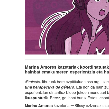
Marina Amores kazetariak koordinatuta
hainbat emakumeren esperientzia eta ha
¡Protesto!
liburuak bere azpitituluan oso argi uz
una perspectiva de género
. Eta hori da hain 
esperientzian oinarrituz bideo-jokoen munduari
ikuspuntutik
. Berez, gai honi buruz Estatu espa
Marina Amores
kazetaria 一Blissy ezizenaz ez