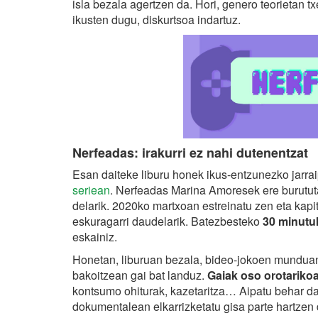
isla bezala agertzen da. Hori, genero teorietan txe
ikusten dugu, diskurtsoa indartuz.
Nerfeadas: irakurri ez nahi dutenentzat
Esan daiteke liburu honek ikus-entzunezko jarr
seriean
. Nerfeadas Marina Amoresek ere burutut
delarik. 2020ko martxoan estreinatu zen eta kapi
eskuragarri daudelarik. Batezbesteko
30 minutu
eskainiz.
Honetan, liburuan bezala, bideo-jokoen munduan
bakoitzean gai bat landuz.
Gaiak oso orotariko
kontsumo ohiturak, kazetaritza… Aipatu behar da 
dokumentalean elkarrizketatu gisa parte hartzen d