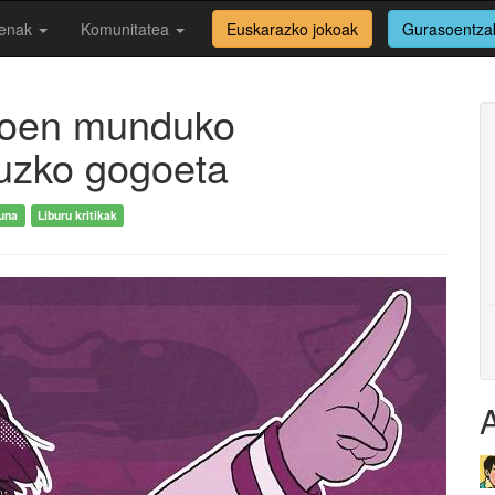
enak
Komunitatea
Euskarazko jokoak
Gurasoentza
okoen munduko
ruzko gogoeta
una
Liburu kritikak