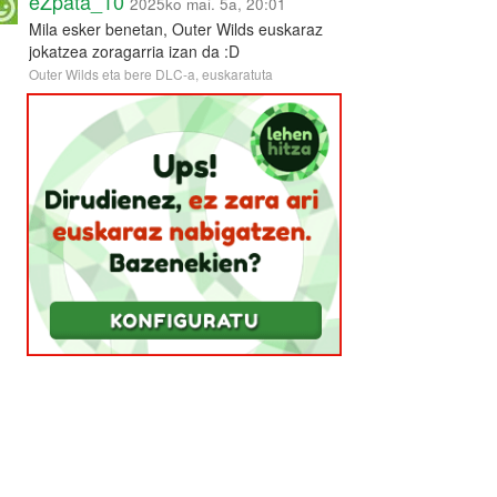
eZpata_10
2025ko mai. 5a, 20:01
Mila esker benetan, Outer Wilds euskaraz
jokatzea zoragarria izan da :D
Outer Wilds eta bere DLC-a, euskaratuta