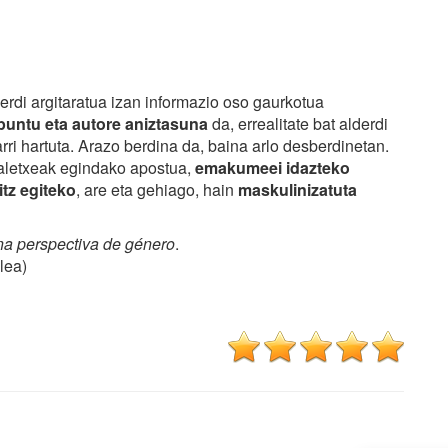
 erdi argitaratua izan informazio oso gaurkotua
puntu eta autore aniztasuna
da, errealitate bat alderdi
rri hartuta. Arazo berdina da, baina arlo desberdinetan.
taletxeak egindako apostua,
emakumeei idazteko
tz egiteko
, are eta gehiago, hain
maskulinizatuta
na perspectiva de género
.
lea)