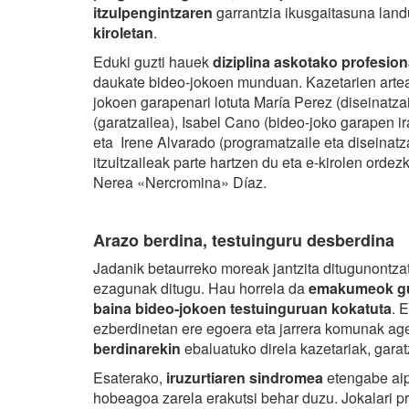
itzulpengintzaren
garrantzia ikusgaitasuna lan
kiroletan
.
Eduki guzti hauek
diziplina askotako profesion
daukate bideo-jokoen munduan. Kazetarien artean
jokoen garapenari lotuta María Perez (diseinatzaile
(garatzailea), Isabel Cano (bideo-joko garapen ir
eta Irene Alvarado (programatzaile eta diseinatza
itzultzaileak parte hartzen du eta e-kirolen ordez
Nerea «Nercromina» Díaz.
Arazo berdina, testuinguru desberdina
Jadanik betaurreko moreak jantzita ditugunontza
ezagunak ditugu. Hau horrela da
emakumeok gur
baina bideo-jokoen testuinguruan kokatuta
. 
ezberdinetan ere egoera eta jarrera komunak age
berdinarekin
ebaluatuko direla kazetariak, garatz
Esaterako,
iruzurtiaren sindromea
etengabe aip
hobeagoa zarela erakutsi behar duzu. Jokalari pr