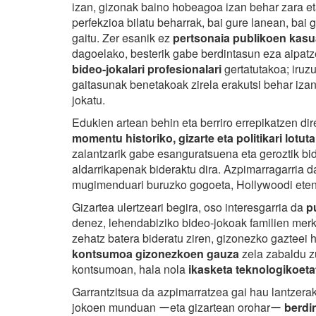
izan, gizonak baino hobeagoa izan behar zara et
perfekzioa bilatu beharrak, bai gure lanean, bai g
gaitu. Zer esanik ez
pertsonaia publikoen kas
dagoelako, besterik gabe berdintasun eza aipat
bideo-jokalari profesionalari
gertatutakoa; iruzu
gaitasunak benetakoak zirela erakutsi behar iz
jokatu.
Edukien artean behin eta berriro
errepikatzen di
momentu historiko, gizarte eta politikari lotuta
zalantzarik gabe esanguratsuena eta geroztik 
aldarrikapenak bideraktu dira. Azpimarragarria 
mugimenduari buruzko gogoeta, Hollywoodi eten
Gizartea ulertzeari begira, oso interesgarria da
p
denez, lehendabiziko bideo-jokoak familien mer
zehatz batera bideratu ziren, gizonezko gazteei 
kontsumoa gizonezkoen gauza
zela zabaldu z
kontsumoan, hala nola
ikasketa teknologikoeta
Garrantzitsua da azpimarratzea gai hau lantzera
jokoen munduan ーeta gizartean oroharー
berdi