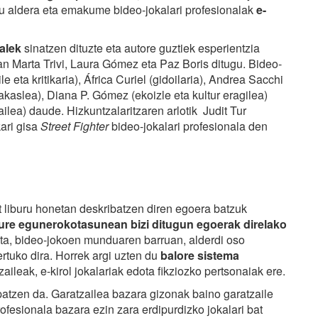
du aldera eta emakume bideo-jokalari profesionalak
e-
alek
sinatzen dituzte eta autore guztiek esperientzia
 Marta Trivi, Laura Gómez eta Paz Boris ditugu. Bideo-
 eta kritikaria), África Curiel (gidoilaria), Andrea Sacchi
akaslea), Diana P. Gómez (ekoizle eta kultur eragilea)
ilea) daude. Hizkuntzalaritzaren arlotik Judit Tur
kari gisa
Street Fighter
bideo-jokalari profesionala den
t liburu honetan deskribatzen diren egoera batzuk
e egunerokotasunean bizi ditugun egoerak direlako
Eta, bideo-jokoen munduaren barruan, alderdi oso
rtuko dira. Horrek argi uzten du
balore sistema
aileak, e-kirol jokalariak edota fikziozko pertsonaiak ere.
atzen da. Garatzailea bazara gizonak baino garatzaile
ofesionala bazara ezin zara erdipurdizko jokalari bat