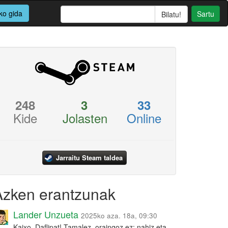
ko gida
Sartu
248
3
33
Kide
Jolasten
Online
Jarraitu Steam taldea
Azken erantzunak
Lander Unzueta
2025ko aza. 18a, 09:30
Kaixo, Daflipat! Tamalez, oraingoz ez: nahiz eta