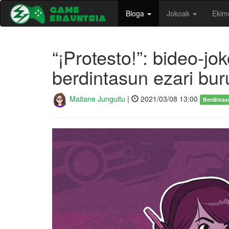
Bloga
Jokoak
Ekim
“¡Protesto!”: bideo-j
berdintasun ezari bu
Maitane Junguitu
|
2021/03/08 13:00
Berdintas