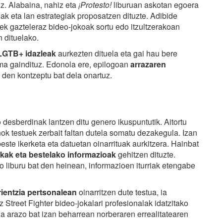
z. Alabaina, nahiz eta
¡Protesto!
liburuan askotan egoera
ak eta lan estrategiak proposatzen dituzte. Adibide
rek gazteleraz bideo-jokoak sortu edo itzultzerakoan
 dituelako.
LGTB+ idazleak
aurkezten dituela eta gai hau bere
a gaindituz. Edonola ere, epilogoan
arrazaren
 den kontzeptu bat dela onartuz.
desberdinak lantzen ditu genero ikuspuntutik. Aitortu
k testuek zerbait faltan dutela somatu dezakegula. Izan
beste ikerketa eta datuetan oinarrituak aurkitzera. Hainbat
stikak eta bestelako informazioak
gehitzen dituzte.
 liburu bat den heinean, informazioen iturriak etengabe
ientzia pertsonalean
oinarritzen dute testua, ia
Street Fighter bideo-jokalari profesionalak idatzitako
a arazo bat izan beharrean norberaren errealitatearen