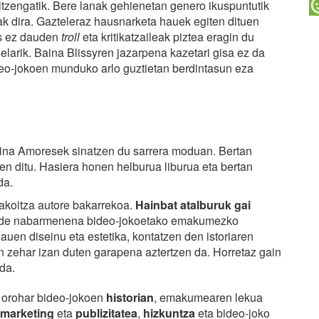
itzengatik. Bere lanak gehienetan genero ikuspuntutik
ak dira. Gazteleraz hausnarketa hauek egiten dituen
os ez dauden
troll
eta kritikatzaileak piztea eragin du
elarik. Baina Blissyren jazarpena kazetari gisa ez da
deo-jokoen munduko arlo guztietan berdintasun eza
rina Amoresek sinatzen du sarrera moduan. Bertan
en ditu. Hasiera honen helburua liburua eta bertan
da.
bakoitza autore bakarrekoa.
Hainbat atalburuk gai
ide nabarmenena bideo-jokoetako emakumezko
hauen diseinu eta estetika, kontatzen den istoriaren
an zehar izan duten garapena aztertzen da. Horretaz gain
da.
 orohar bideo-jokoen
historian
, emakumearen lekua
marketing
eta
publizitatea
,
hizkuntza
eta bideo-joko