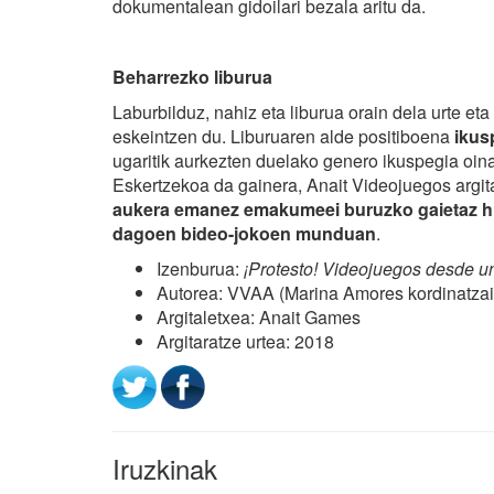
dokumentalean gidoilari bezala aritu da.
Beharrezko liburua
Laburbilduz, nahiz eta liburua orain dela urte eta
eskeintzen du. Liburuaren alde positiboena
ikus
ugaritik aurkezten duelako genero ikuspegia oina
Eskertzekoa da gainera, Anait Videojuegos argi
aukera emanez emakumeei buruzko gaietaz hi
dagoen bideo-jokoen munduan
.
Izenburua:
¡Protesto! Videojuegos desde u
Autorea: VVAA (Marina Amores kordinatzai
Argitaletxea: Anait Games
Argitaratze urtea: 2018
Iruzkinak