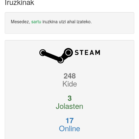
Iruzkinak
Mesedez,
sartu
iruzkina utzi ahal izateko.
248
Kide
3
Jolasten
17
Online