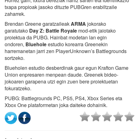
Horrez gain, itxura bereziak nahiz sarten eta identifikazio
txapa propioak jasoko dituzte PUBGren erabiltzaile
zaharrek.
Brendan Greene garatzaileak
ARMA
jokorako
garatutako
Day Z: Battle Royale
mod-etik jaiotako
proiektua da PUBG. Hainbat modetan lan egin
ondoren,
Bluehole
estudio korearra Greenekin
harremanetan jarri zen PlayerUnknown’s Battlegrounds
sortzeko.
Blueholen estudio desberdinak gaur egun Krafton Game
Union enpresaren menpean daude. Greenek bideo-
jokoaren garapena utzi egin zuen bere proiektuetan
fokuratzeko.
PUBG: Battlegrounds PC, PS5, PS4, Xbox Series eta
Xbox One plataformetan joka daiteke dohainik.