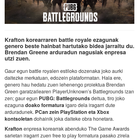
Krafton korearraren battle royale ezagunak
genero beste hainbat hartutako bidea jarraitu du.
Brendan Greene arduradun nagusiak enpresa
utzi zuen.
Gaur egun battle royalen estiloko dozenaka joko aurki
daitezke merkatuan, edozein plataformatan. Hala ere,
genero hau hedatu zuen lehenengo proiektua Brendan
Green garatzailearen PlayerUnknown’s Battlegrounds izan
zen; gaur egun
PUBG: Battlegrounds
deitua, tiro joko
ezaguna
doako formatura
igaro dela iragarri dute
arduradunek.
PCan zein PlayStation eta Xbox
kontsoletan
dohainik joka daiteke obra honetara.
Krafton
enpresa korearrak abenduko The Game Awards
sarietan iragarri zuen free to play formatura pasako zirela