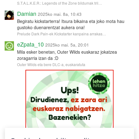
S.T.A.L.K.E.R.: Legends of the Zone bildumak tril…
Damian
2025ko mai. 8a, 10:43
Begiratu kickstarterra! Itxura bikaina eta joko mota hau
gustoko duenarentzat aukera ona!
Prelude Dark Pain-ek Kickstarter kanpaina arrakas…
eZpata_10
2025ko mai. 5a, 20:01
Mila esker benetan, Outer Wilds euskaraz jokatzea
zoragarria izan da :D
Outer Wilds eta bere DLC-a, euskaratuta