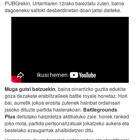
PUBGrekin. Urtarrilaren 12rako baieztatu zuten, baina
dagoeneko saltoki desberdinetan doan jaitsi daiteke.
Muga gutxi batzuekin
, baina oinarrizko guztia edukita
goza dezakete erabiltzaileek battle royale honetaz. Hori
bai, aurretik jokoa erosita zutenek hainbat ordainsari
jasoko dituzte partida hasterakoan.
Battlegrounds
Plus
deitutako harpidetza aktibatuko zaie: honek ranked
joko mota, partida pertsonalizatuak jokatzeko aukera eta
bestelako ezaugarriak ahalbidetzen ditu.