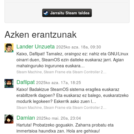
Jarraitu Steam taldea
Azken erantzunak
Lander Unzueta
2025ko aza. 18a, 09:30
Kaixo, Daflipat! Tamalez, oraingoz ez: nahiz eta GNU/Linux
oinarri duen, SteamOS ezin daiteke euskaraz jarri. Agian
mahainguruko ingurunea euskara…
Steam Machine, Steam Frame eta Steam Controller 2…
Daflipat
2025ko aza. 17a, 18:25
Kaixo! Badakizue SteamOS sistema eragilea euskaraz
erabiltzerik dagoen? Eta euskaraz ez balego, euskaratzeko
modurik legokeen? Eskerrik asko zuen l…
Steam Machine, Steam Frame eta Steam Controller 2…
Damian
2025ko mai. 20a, 23:04
Hartuta! Probatzeko goguakin. Zaharra probatu eta
immertsioa haundixa zan. Hola are gehixau!