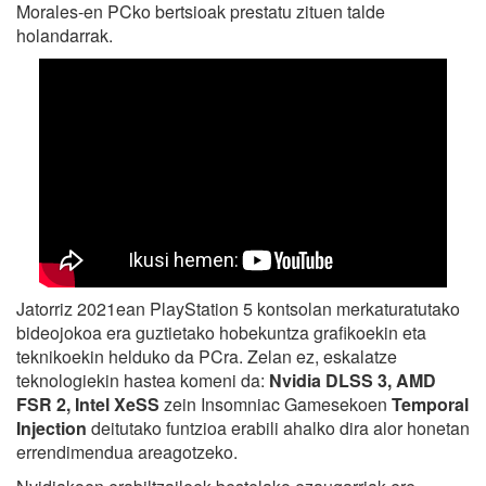
Morales-en PCko bertsioak prestatu zituen talde
holandarrak.
Jatorriz 2021ean PlayStation 5 kontsolan merkaturatutako
bideojokoa era guztietako hobekuntza grafikoekin eta
teknikoekin helduko da PCra. Zelan ez, eskalatze
teknologiekin hastea komeni da:
Nvidia DLSS 3, AMD
FSR 2, Intel XeSS
zein Insomniac Gamesekoen
Temporal
Injection
deitutako funtzioa erabili ahalko dira alor honetan
errendimendua areagotzeko.