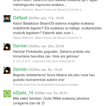
mahainguruko ingurunea euskara…
Steam Machine, Steam Frame eta Steam Controller 2…
Daflipat
2025ko aza. 17a, 18:25
Kaixo! Badakizue SteamOS sistema eragilea euskaraz
erabiltzerik dagoen? Eta euskaraz ez balego, euskaratzeko
modurik legokeen? Eskerrik asko zuen l…
Steam Machine, Steam Frame eta Steam Controller 2…
Damian
2025ko mai. 20a, 23:04
Hartuta! Probatzeko goguakin. Zaharra probatu eta
immertsioa haundixa zan. Hola are gehixau!
S.T.A.L.K.E.R.: Legends of the Zone bildumak tril…
Damian
2025ko mai. 8a, 10:43
Begiratu kickstarterra! Itxura bikaina eta joko mota hau
gustoko duenarentzat aukera ona!
Prelude Dark Pain-ek Kickstarter kanpaina arrakas…
eZpata_10
2025ko mai. 5a, 20:01
Mila esker benetan, Outer Wilds euskaraz jokatzea
zoragarria izan da :D