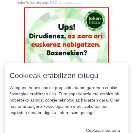
Outer Wilds eta bere DLC-a, euskaratuta
Cookieak erabiltzen ditugu
Webgune honek cookie propioak eta hirugarrenen cookie-
fitxategiak erabiltzen ditu. Zure esperientzia eta zerbitzuak
hobetzeko asmoz, cookie teknologiaz baliatzen gara. Ohar
hau onartuz gero, teknologia hori erabiltzeko baimen
esplizitua ematen diguzu.
Informazio gehiago.
Pribatutasun politika
|
Cookie politika
|
Lizentziak
Erabilera baldintzak
Kontaktua
|
Estatistikak
Cookieak kudeatu