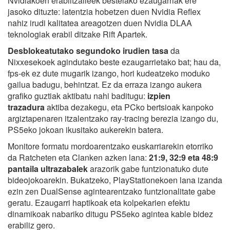
Nvidiakoen erabiltzaileek bestelako ezaugarriak ere
jasoko dituzte: latentzia hobetzen duen Nvidia Reflex
nahiz irudi kalitatea areagotzen duen Nvidia DLAA
teknologiak erabil ditzake Rift Apartek.
Desblokeatutako segundoko irudien tasa
da
Nixxesekoek agindutako beste ezaugarrietako bat; hau da,
fps-ek ez dute mugarik izango, hori kudeatzeko moduko
gailua badugu, behintzat. Ez da erraza izango aukera
grafiko guztiak aktibatu nahi baditugu:
izpien
trazadura
aktiba dezakegu, eta PCko bertsioak kanpoko
argiztapenaren itzalentzako ray-tracing berezia izango du,
PS5eko jokoan ikusitako aukerekin batera.
Monitore formatu mordoarentzako euskarriarekin etorriko
da Ratcheten eta Clanken azken lana:
21:9, 32:9 eta 48:9
pantaila ultrazabalek
arazorik gabe funtzionatuko dute
bideojokoarekin. Bukatzeko, PlayStationekoen lana izanda
ezin zen DualSense agintearentzako funtzionalitate gabe
geratu. Ezaugarri haptikoak eta kolpekarien efektu
dinamikoak nabariko ditugu PS5eko agintea kable bidez
erabiliz gero.