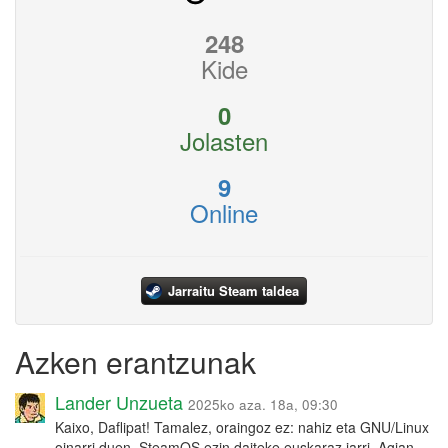
248
Kide
0
Jolasten
9
Online
Jarraitu Steam taldea
Azken erantzunak
Lander Unzueta
2025ko aza. 18a, 09:30
Kaixo, Daflipat! Tamalez, oraingoz ez: nahiz eta GNU/Linux
oinarri duen, SteamOS ezin daiteke euskaraz jarri. Agian