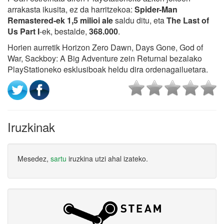
arrakasta ikusita, ez da harritzekoa:
Spider-Man
Remastered-ek 1,5 milioi ale
saldu ditu, eta
The Last of
Us Part I
-ek, bestalde,
368.000
.
Horien aurretik Horizon Zero Dawn, Days Gone, God of
War, Sackboy: A Big Adventure zein Returnal bezalako
PlayStationeko esklusiboak heldu dira ordenagailuetara.
Iruzkinak
Mesedez,
sartu
iruzkina utzi ahal izateko.