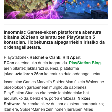
Insomniac Games-ekoen plataforma abentura
bikaina 2021ean kaleratu zen PlayStation 5
kontsolan. Hobekuntza aipagarriekin iritsiko da
ordenagailuetara.
PlayStationek
Ratchet & Clank: Rift Apart
PCan
estreinatuko duela iragarri du.
PlayStation Blog
-
aren bitartez jakinarazi duenez, plataforma
jokoa
uztailaren 26an
kaleratuko dute ordenagailuetan.
Insomniac Games Marvel’s Spider-Man 2 zein Wolverine
bideojokoen garapenean murgilduta dabilenez,
PlayStation Studios-eko beste lantaldeetako bat
arduratuko da, berriz ere, port-a eratzeaz:
Nixxes
Software
. Aukeraketak ez du inor ezustean harrapatuko;
izan ere, Spider-Manen zein honen jarraipen Miles