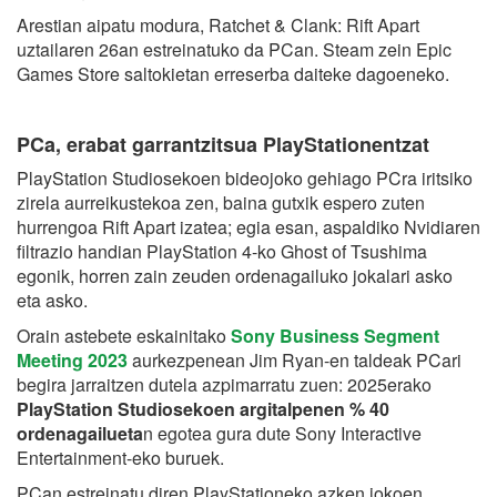
Arestian aipatu modura, Ratchet & Clank: Rift Apart
uztailaren 26an estreinatuko da PCan. Steam zein Epic
Games Store saltokietan erreserba daiteke dagoeneko.
PCa, erabat garrantzitsua PlayStationentzat
PlayStation Studiosekoen bideojoko gehiago PCra iritsiko
zirela aurreikustekoa zen, baina gutxik espero zuten
hurrengoa Rift Apart izatea; egia esan, aspaldiko Nvidiaren
filtrazio handian PlayStation 4-ko Ghost of Tsushima
egonik, horren zain zeuden ordenagailuko jokalari asko
eta asko.
Orain astebete eskainitako
Sony Business Segment
Meeting 2023
aurkezpenean Jim Ryan-en taldeak PCari
begira jarraitzen dutela azpimarratu zuen: 2025erako
PlayStation Studiosekoen argitalpenen % 40
ordenagailueta
n egotea gura dute Sony Interactive
Entertainment-eko buruek.
PCan estreinatu diren PlayStationeko azken jokoen