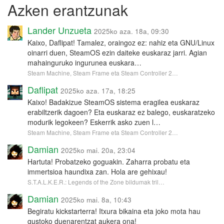
Azken erantzunak
Lander Unzueta
2025ko aza. 18a, 09:30
Kaixo, Daflipat! Tamalez, oraingoz ez: nahiz eta GNU/Linux
oinarri duen, SteamOS ezin daiteke euskaraz jarri. Agian
mahainguruko ingurunea euskara…
Steam Machine, Steam Frame eta Steam Controller 2…
Daflipat
2025ko aza. 17a, 18:25
Kaixo! Badakizue SteamOS sistema eragilea euskaraz
erabiltzerik dagoen? Eta euskaraz ez balego, euskaratzeko
modurik legokeen? Eskerrik asko zuen l…
Steam Machine, Steam Frame eta Steam Controller 2…
Damian
2025ko mai. 20a, 23:04
Hartuta! Probatzeko goguakin. Zaharra probatu eta
immertsioa haundixa zan. Hola are gehixau!
S.T.A.L.K.E.R.: Legends of the Zone bildumak tril…
Damian
2025ko mai. 8a, 10:43
Begiratu kickstarterra! Itxura bikaina eta joko mota hau
gustoko duenarentzat aukera ona!