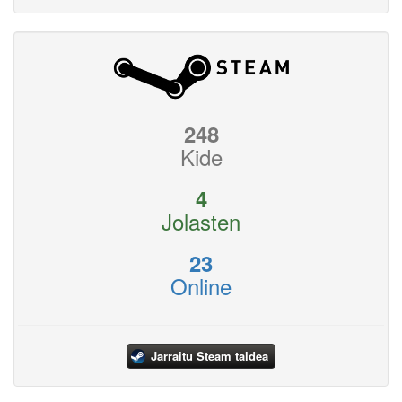
248
Kide
4
Jolasten
23
Online
Jarraitu Steam taldea