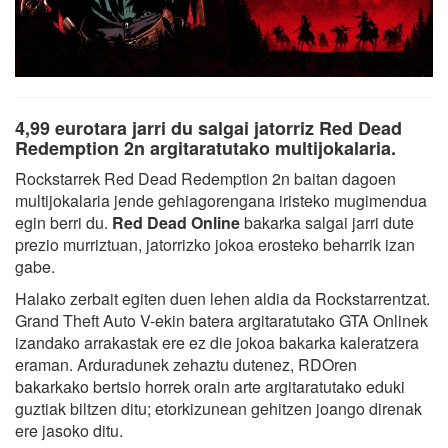
4,99 eurotara jarri du salgai jatorriz Red Dead
Redemption 2n argitaratutako multijokalaria.
Rockstarrek Red Dead Redemption 2n baitan dagoen
multijokalaria jende gehiagorengana iristeko mugimendua
egin berri du.
Red Dead Online
bakarka salgai jarri dute
prezio murriztuan, jatorrizko jokoa erosteko beharrik izan
gabe.
Halako zerbait egiten duen lehen aldia da Rockstarrentzat.
Grand Theft Auto V-ekin batera argitaratutako GTA Onlinek
izandako arrakastak ere ez die jokoa bakarka kaleratzera
eraman. Arduradunek zehaztu dutenez, RDOren
bakarkako bertsio horrek orain arte argitaratutako eduki
guztiak biltzen ditu; etorkizunean gehitzen joango direnak
ere jasoko ditu.