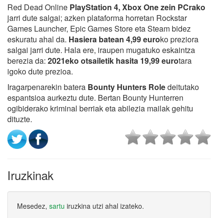
Red Dead Online
PlayStation 4, Xbox One zein PCrako
jarri dute salgai; azken plataforma horretan Rockstar
Games Launcher, Epic Games Store eta Steam bidez
eskuratu ahal da.
Hasiera batean 4,99 euro
ko preziora
salgai jarri dute. Hala ere, iraupen mugatuko eskaintza
berezia da:
2021eko otsailetik hasita 19,99 euro
tara
igoko dute prezioa.
Iragarpenarekin batera
Bounty Hunters Role
deitutako
espantsioa aurkeztu dute. Bertan Bounty Hunterren
ogibiderako kriminal berriak eta abilezia mailak gehitu
dituzte.
Iruzkinak
Mesedez,
sartu
iruzkina utzi ahal izateko.