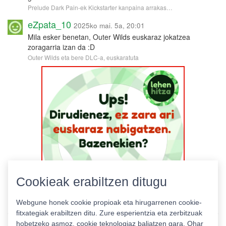
Prelude Dark Pain-ek Kickstarter kanpaina arrakas…
eZpata_10
2025ko mai. 5a, 20:01
Mila esker benetan, Outer Wilds euskaraz jokatzea
zoragarria izan da :D
Outer Wilds eta bere DLC-a, euskaratuta
Cookieak erabiltzen ditugu
Webgune honek cookie propioak eta hirugarrenen cookie-
fitxategiak erabiltzen ditu. Zure esperientzia eta zerbitzuak
hobetzeko asmoz, cookie teknologiaz baliatzen gara. Ohar