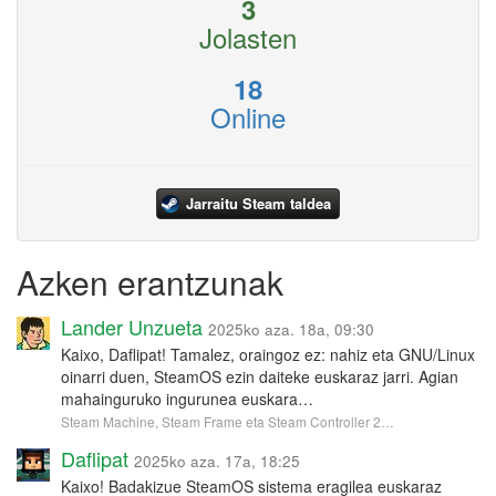
3
Jolasten
18
Online
Jarraitu Steam taldea
Azken erantzunak
Lander Unzueta
2025ko aza. 18a, 09:30
Kaixo, Daflipat! Tamalez, oraingoz ez: nahiz eta GNU/Linux
oinarri duen, SteamOS ezin daiteke euskaraz jarri. Agian
mahainguruko ingurunea euskara…
Steam Machine, Steam Frame eta Steam Controller 2…
Daflipat
2025ko aza. 17a, 18:25
Kaixo! Badakizue SteamOS sistema eragilea euskaraz