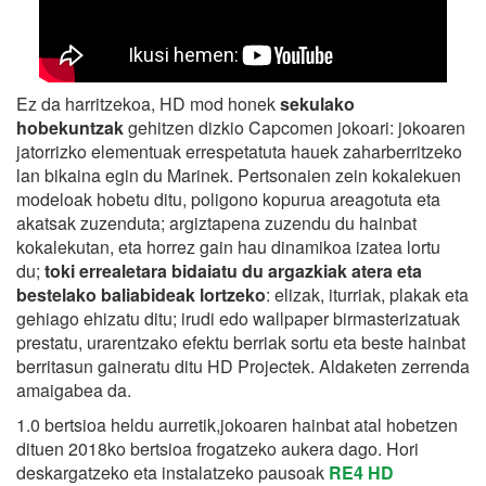
Ez da harritzekoa, HD mod honek
sekulako
hobekuntzak
gehitzen dizkio Capcomen jokoari: jokoaren
jatorrizko elementuak errespetatuta hauek zaharberritzeko
lan bikaina egin du Marinek. Pertsonaien zein kokalekuen
modeloak hobetu ditu, poligono kopurua areagotuta eta
akatsak zuzenduta; argiztapena zuzendu du hainbat
kokalekutan, eta horrez gain hau dinamikoa izatea lortu
du;
toki errealetara bidaiatu du argazkiak atera eta
bestelako baliabideak lortzeko
: elizak, iturriak, plakak eta
gehiago ehizatu ditu; irudi edo wallpaper birmasterizatuak
prestatu, urarentzako efektu berriak sortu eta beste hainbat
berritasun gaineratu ditu HD Projectek. Aldaketen zerrenda
amaigabea da.
1.0 bertsioa heldu aurretik,jokoaren hainbat atal hobetzen
dituen 2018ko bertsioa frogatzeko aukera dago. Hori
deskargatzeko eta instalatzeko pausoak
RE4 HD