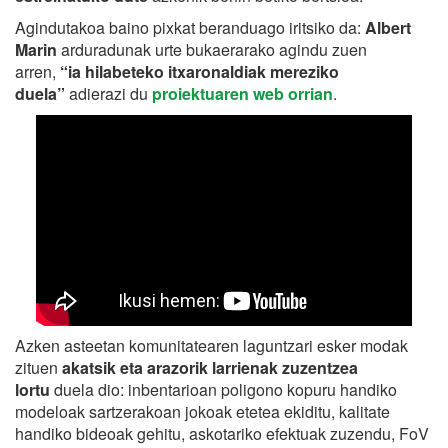
Agindutakoa baino pixkat beranduago iritsiko da:
Albert
Marin
arduradunak urte bukaerarako agindu zuen
arren,
“ia hilabeteko itxaronaldiak mereziko
duela”
adierazi du
proiektuaren web orrian
.
Azken asteetan komunitatearen laguntzari esker modak
zituen
akatsik eta arazorik larrienak zuzentzea
lortu
duela dio: inbentarioan poligono kopuru handiko
modeloak sartzerakoan jokoak etetea ekiditu, kalitate
handiko bideoak gehitu, askotariko efektuak zuzendu, FoV