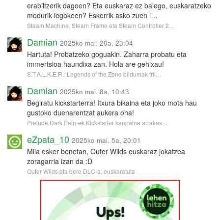
erabiltzerik dagoen? Eta euskaraz ez balego, euskaratzeko
modurik legokeen? Eskerrik asko zuen l…
Steam Machine, Steam Frame eta Steam Controller 2…
Damian
2025ko mai. 20a, 23:04
Hartuta! Probatzeko goguakin. Zaharra probatu eta
immertsioa haundixa zan. Hola are gehixau!
S.T.A.L.K.E.R.: Legends of the Zone bildumak tril…
Damian
2025ko mai. 8a, 10:43
Begiratu kickstarterra! Itxura bikaina eta joko mota hau
gustoko duenarentzat aukera ona!
Prelude Dark Pain-ek Kickstarter kanpaina arrakas…
eZpata_10
2025ko mai. 5a, 20:01
Mila esker benetan, Outer Wilds euskaraz jokatzea
zoragarria izan da :D
Outer Wilds eta bere DLC-a, euskaratuta