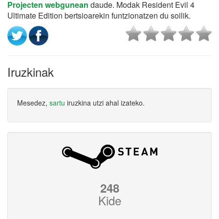
Projecten webgunean
daude. Modak Resident Evil 4
Ultimate Edition bertsioarekin funtzionatzen du soilik.
Iruzkinak
Mesedez,
sartu
iruzkina utzi ahal izateko.
248
Kide