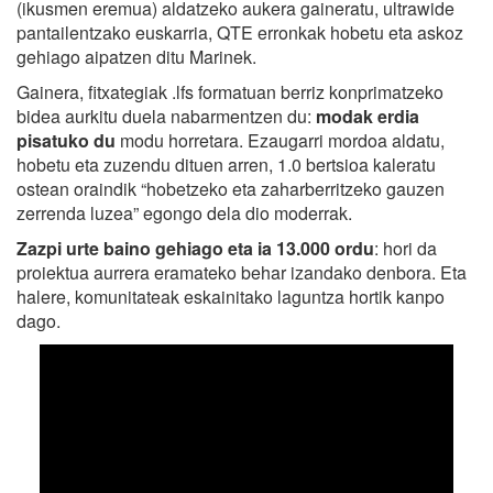
(ikusmen eremua) aldatzeko aukera gaineratu, ultrawide
pantailentzako euskarria, QTE erronkak hobetu eta askoz
gehiago aipatzen ditu Marinek.
Gainera, fitxategiak .lfs formatuan berriz konprimatzeko
bidea aurkitu duela nabarmentzen du:
modak erdia
pisatuko du
modu horretara. Ezaugarri mordoa aldatu,
hobetu eta zuzendu dituen arren, 1.0 bertsioa kaleratu
ostean oraindik “hobetzeko eta zaharberritzeko gauzen
zerrenda luzea” egongo dela dio moderrak.
Zazpi urte baino gehiago eta ia 13.000 ordu
: hori da
proiektua aurrera eramateko behar izandako denbora. Eta
halere, komunitateak eskainitako laguntza hortik kanpo
dago.