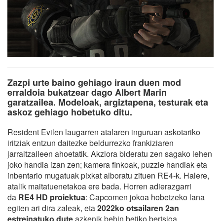
Zazpi urte baino gehiago iraun duen mod
erraldoia bukatzear dago Albert Marin
garatzailea. Modeloak, argiztapena, testurak eta
askoz gehiago hobetuko ditu.
Resident Evilen laugarren atalaren inguruan askotariko
iritziak entzun daitezke beldurrezko frankiziaren
jarraitzaileen ahoetatik. Akziora bideratu zen sagako lehen
joko handia izan zen; kamera finkoak, puzzle handiak eta
inbentario mugatuak pixkat alboratu zituen RE4-k. Halere,
atalik maitatuenetakoa ere bada. Horren adierazgarri
da
RE4 HD proiektua
: Capcomen jokoa hobetzeko lana
egiten ari dira zaleak, eta
2022ko otsailaren 2an
estreinatuko dute
azkenik behin betiko bertsioa.