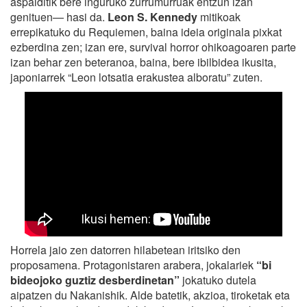
aspalditik bere inguruko zurrumurruak entzun izan
genituen— hasi da.
Leon S. Kennedy
mitikoak
errepikatuko du Requiemen, baina ideia originala pixkat
ezberdina zen; izan ere, survival horror ohikoagoaren parte
izan behar zen beteranoa, baina, bere ibilbidea ikusita,
japoniarrek “Leon lotsatia erakustea alboratu” zuten.
Horrela jaio zen datorren hilabetean iritsiko den
proposamena. Protagonistaren arabera, jokalariek
“bi
bideojoko guztiz desberdinetan”
jokatuko dutela
aipatzen du Nakanishik. Alde batetik, akzioa, tiroketak eta