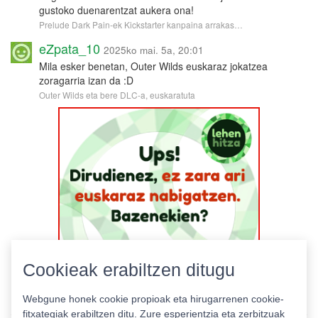
gustoko duenarentzat aukera ona!
Prelude Dark Pain-ek Kickstarter kanpaina arrakas…
eZpata_10
2025ko mai. 5a, 20:01
Mila esker benetan, Outer Wilds euskaraz jokatzea
zoragarria izan da :D
Outer Wilds eta bere DLC-a, euskaratuta
Cookieak erabiltzen ditugu
Webgune honek cookie propioak eta hirugarrenen cookie-
fitxategiak erabiltzen ditu. Zure esperientzia eta zerbitzuak