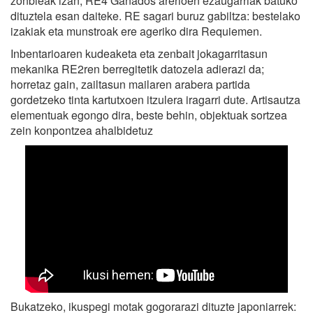
zonbieak izan, RE4 Ganados arerioen ezaugarriak batuko
dituztela esan daiteke. RE sagari buruz gabiltza: bestelako
izakiak eta munstroak ere ageriko dira Requiemen.
Inbentarioaren kudeaketa eta zenbait jokagarritasun
mekanika RE2ren berregitetik datozela adierazi da;
horretaz gain, zailtasun mailaren arabera partida
gordetzeko tinta kartutxoen itzulera iragarri dute. Artisautza
elementuak egongo dira, beste behin, objektuak sortzea
zein konpontzea ahalbidetuz
Bukatzeko, ikuspegi motak gogorarazi dituzte japoniarrek: