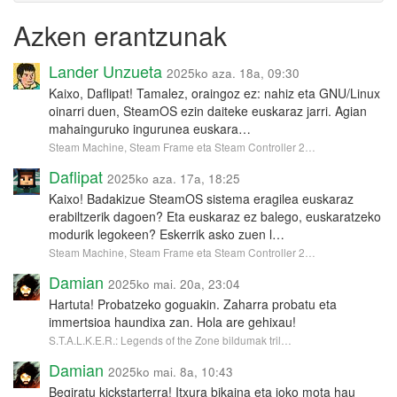
Azken erantzunak
Lander Unzueta
2025ko aza. 18a, 09:30
Kaixo, Daflipat! Tamalez, oraingoz ez: nahiz eta GNU/Linux
oinarri duen, SteamOS ezin daiteke euskaraz jarri. Agian
mahainguruko ingurunea euskara…
Steam Machine, Steam Frame eta Steam Controller 2…
Daflipat
2025ko aza. 17a, 18:25
Kaixo! Badakizue SteamOS sistema eragilea euskaraz
erabiltzerik dagoen? Eta euskaraz ez balego, euskaratzeko
modurik legokeen? Eskerrik asko zuen l…
Steam Machine, Steam Frame eta Steam Controller 2…
Damian
2025ko mai. 20a, 23:04
Hartuta! Probatzeko goguakin. Zaharra probatu eta
immertsioa haundixa zan. Hola are gehixau!
S.T.A.L.K.E.R.: Legends of the Zone bildumak tril…
Damian
2025ko mai. 8a, 10:43
Begiratu kickstarterra! Itxura bikaina eta joko mota hau