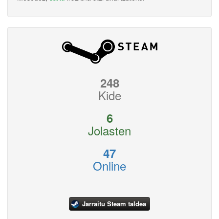
248
Kide
6
Jolasten
47
Online
Jarraitu Steam taldea