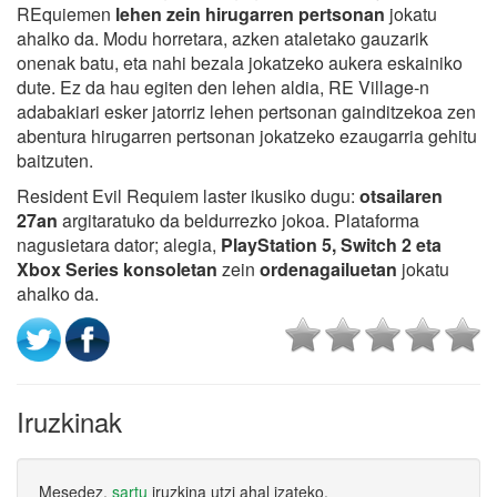
REquiemen
lehen zein hirugarren pertsonan
jokatu
ahalko da. Modu horretara, azken ataletako gauzarik
onenak batu, eta nahi bezala jokatzeko aukera eskainiko
dute. Ez da hau egiten den lehen aldia, RE Village-n
adabakiari esker jatorriz lehen pertsonan gainditzekoa zen
abentura hirugarren pertsonan jokatzeko ezaugarria gehitu
baitzuten.
Resident Evil Requiem laster ikusiko dugu:
otsailaren
27an
argitaratuko da beldurrezko jokoa. Plataforma
nagusietara dator; alegia,
PlayStation 5, Switch 2 eta
Xbox Series
konsoletan
zein
ordenagailuetan
jokatu
ahalko da.
Iruzkinak
Mesedez,
sartu
iruzkina utzi ahal izateko.