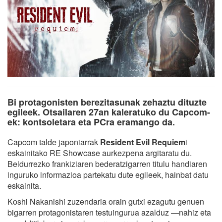
Bi protagonisten berezitasunak zehaztu dituzte
egileek. Otsailaren 27an kaleratuko du Capcom-
ek: kontsoletara eta PCra eramango da.
Capcom talde japoniarrak
Resident Evil Requiem
i
eskainitako RE Showcase aurkezpena argitaratu du.
Beldurrezko frankiziaren bederatzigarren titulu handiaren
inguruko informazioa partekatu dute egileek, hainbat datu
eskainita.
Koshi Nakanishi zuzendaria orain gutxi ezagutu genuen
bigarren protagonistaren testuingurua azalduz —nahiz eta