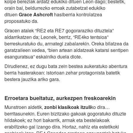
kolpe bereziak ardatz edukiko dituen Leon dago; bestetik,
orain bai, beldurrezko erroak zutabetzat edukiko
dituen
Grace Ashcroft
hasiberria kontrolatzea
proposatuko da.
Gracen atalek “RE2 eta RE7 gogoraraziko dituztela”
aldarrikatzen da; Leonek, berriz, “RE4ko tentsioa”
berreskuratuko du, armategi zabalarekin. Oreka bilatzea da
garatzaileen xedea, “bien artean aldatzeak katarsi sentipen
esanguratsua” eskainiko duela diote.
Dirudienez, ez dugu bata zein bestea aukeratuko abentura
berria hasterakoan: istorioan zehar protagonista batetik
bestera jauzika ariko gara.
Erroetara bueltatuz, aurkezpen freskoarekin
Munstroen aldetik,
zonbi klasikoak itzuli
ko dira…
berritasunekin. Euren bizitzako gakoak gogoratuko dituzte
hildakoek; ez hori bakarrik, armak eta bestelakoak
erabiltzeko gai izango dira. Hortaz, nahiz eta estetikoki