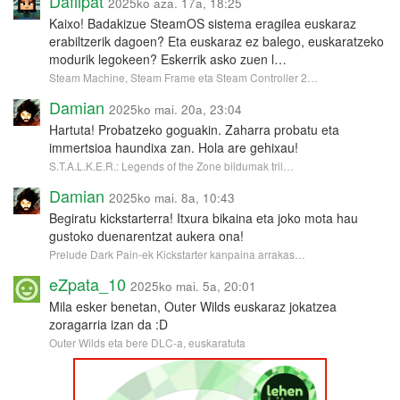
Daflipat
2025ko aza. 17a, 18:25
Kaixo! Badakizue SteamOS sistema eragilea euskaraz
erabiltzerik dagoen? Eta euskaraz ez balego, euskaratzeko
modurik legokeen? Eskerrik asko zuen l…
Steam Machine, Steam Frame eta Steam Controller 2…
Damian
2025ko mai. 20a, 23:04
Hartuta! Probatzeko goguakin. Zaharra probatu eta
immertsioa haundixa zan. Hola are gehixau!
S.T.A.L.K.E.R.: Legends of the Zone bildumak tril…
Damian
2025ko mai. 8a, 10:43
Begiratu kickstarterra! Itxura bikaina eta joko mota hau
gustoko duenarentzat aukera ona!
Prelude Dark Pain-ek Kickstarter kanpaina arrakas…
eZpata_10
2025ko mai. 5a, 20:01
Mila esker benetan, Outer Wilds euskaraz jokatzea
zoragarria izan da :D
Outer Wilds eta bere DLC-a, euskaratuta