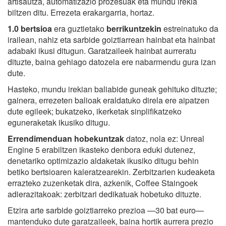
artisautza, automatizazio prozesuak eta mundu irekia
biltzen ditu. Errezeta erakargarria, hortaz.
1.0 bertsioa
era guztietako
berrikuntzekin
estreinatuko da
irailean, nahiz eta sarbide goiztiarrean hainbat eta hainbat
adabaki ikusi ditugun. Garatzaileek hainbat aurreratu
dituzte, baina gehiago datozela ere nabarmendu gura izan
dute.
Hasteko, mundu irekian baliabide guneak gehituko dituzte;
gainera, errezeten balioak eraldatuko direla ere aipatzen
dute egileek; bukatzeko, ikerketak sinplifikatzeko
eguneraketak ikusiko ditugu.
Errendimenduan hobekuntzak
datoz, nola ez: Unreal
Engine 5 erabiltzen ikasteko denbora eduki dutenez,
denetariko optimizazio aldaketak ikusiko ditugu behin
betiko bertsioaren kaleratzearekin. Zerbitzarien kudeaketa
errazteko zuzenketak dira, azkenik, Coffee Staingoek
adierazitakoak: zerbitzari dedikatuak hobetuko dituzte.
Etzira arte sarbide goiztiarreko prezioa —30 bat euro—
mantenduko dute garatzaileek, baina hortik aurrera prezio