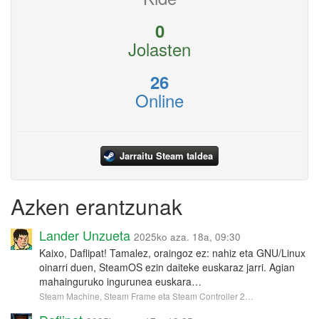
0
Jolasten
26
Online
Jarraitu Steam taldea
Azken erantzunak
Lander Unzueta
2025ko aza. 18a, 09:30
Kaixo, Daflipat! Tamalez, oraingoz ez: nahiz eta GNU/Linux
oinarri duen, SteamOS ezin daiteke euskaraz jarri. Agian
mahainguruko ingurunea euskara…
Steam Machine, Steam Frame eta Steam Controller 2…