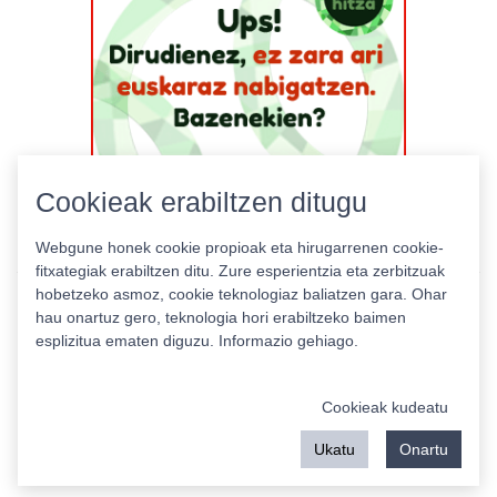
Cookieak erabiltzen ditugu
Webgune honek cookie propioak eta hirugarrenen cookie-
fitxategiak erabiltzen ditu. Zure esperientzia eta zerbitzuak
hobetzeko asmoz, cookie teknologiaz baliatzen gara. Ohar
hau onartuz gero, teknologia hori erabiltzeko baimen
esplizitua ematen diguzu.
Informazio gehiago.
Pribatutasun politika
|
Cookie politika
|
Lizentziak
Erabilera baldintzak
Kontaktua
|
Estatistikak
Cookieak kudeatu
Babeslea:
Ukatu
Onartu