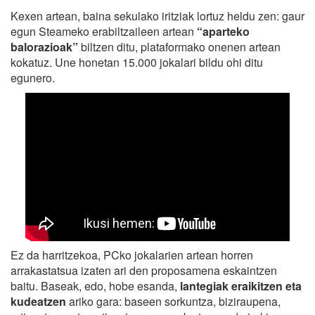
Kexen artean, baina sekulako iritziak lortuz heldu zen: gaur
egun Steameko erabiltzaileen artean
“aparteko
balorazioak”
biltzen ditu, plataformako onenen artean
kokatuz. Une honetan 15.000 jokalari bildu ohi ditu
egunero.
Ez da harritzekoa, PCko jokalarien artean horren
arrakastatsua izaten ari den proposamena eskaintzen
baitu. Baseak, edo, hobe esanda,
lantegiak eraikitzen eta
kudeatzen
ariko gara: baseen sorkuntza, biziraupena,