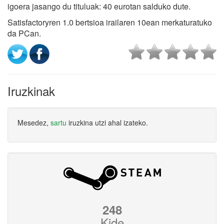
igoera jasango du tituluak: 40 eurotan salduko dute.
Satisfactoryren 1.0 bertsioa irailaren 10ean merkaturatuko
da PCan.
Iruzkinak
Mesedez,
sartu
iruzkina utzi ahal izateko.
248
Kide