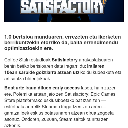
1.0 bertsioa munduaren, errezeten eta ikerketen
berrikuntzekin etorriko da, baita errendimendu
optimizazioekin ere.
Coffee Stain estudioak
Satisfactory
arrakastatsuaren
behin betiko bertsioaren data iragarri du:
irailaren
10ean
sarbide goiztiarra atzean utzi
ko du kudeaketa eta
artisautza bideojokoak.
Bost urte iraun dituen early access
fasea, hain zuzen
ere. Polemika artean jaio zen Satisfactory: Epic Games
Store plataformako esklusiboetako bat izan zen —
estreinatu aurretik Steamen iragartzen zen arren—,
garatzaileek esklusibotasunaren atzean dirua zegoela
aitortuz. Ondoren, 2020an, Steam saltokira iritsi zen
azkenik.