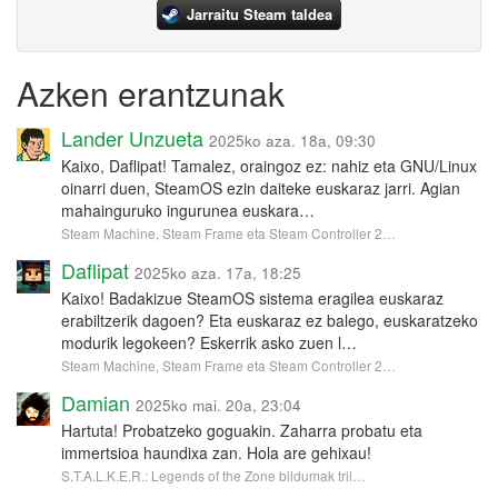
Jarraitu Steam taldea
Azken erantzunak
Lander Unzueta
2025ko aza. 18a, 09:30
Kaixo, Daflipat! Tamalez, oraingoz ez: nahiz eta GNU/Linux
oinarri duen, SteamOS ezin daiteke euskaraz jarri. Agian
mahainguruko ingurunea euskara…
Steam Machine, Steam Frame eta Steam Controller 2…
Daflipat
2025ko aza. 17a, 18:25
Kaixo! Badakizue SteamOS sistema eragilea euskaraz
erabiltzerik dagoen? Eta euskaraz ez balego, euskaratzeko
modurik legokeen? Eskerrik asko zuen l…
Steam Machine, Steam Frame eta Steam Controller 2…
Damian
2025ko mai. 20a, 23:04
Hartuta! Probatzeko goguakin. Zaharra probatu eta
immertsioa haundixa zan. Hola are gehixau!
S.T.A.L.K.E.R.: Legends of the Zone bildumak tril…