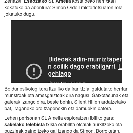
Zehazki,
Eskoziako St. Amelia
kostaldeko herrixkan
kokatuko da abentura: Simon Ordell misteriotsuaren rola
jokatuko dugu.
Beldur psikologikora itzuliko da frankizia: galdutako herrian
munstroak eta amesgaiztoak dira nagusi. Gaixotasunak eta
galerak izango dira, beste behin, Silent Hillen ardatzetako
bat, iraganeko oroitzapenekin eta damuekin batera.
Lehen pertsonan St. Amelia esploratzen ibiliko gara:
sakelako telebista
txikia erabilita etsaiak aurkitzeko eta
puzzleak gainditzeko gai izango da Simon. Borroketan,