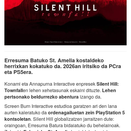
Erresuma Batuko St. Amelia kostaldeko
herrixkan kokatuko da. 2026an iritsiko da PCra
eta PS5era.
Konami eta Annapurna Interactive enpresek
Silent Hill:
Townfall
en lehen xehetasunak eskaini dituzte.
Lehen
pertsonako beldurrezko abentura
izango da.
Screen Burn Interactive estudioa garatzen ari den lana
aurten kaleratuko da
ordenagailuetan zein PlayStation 5
kontsoletan
. Silent Hill globalizatzen jarraitzen dute:
oraingoan, Erresuma Batura bidaiatuko du behelainoak.