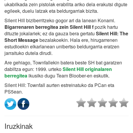
ukabilkada zein pistolak erabilita ariko dela erakutsi digute
egileek, duelu latzak eta beldurgarriak bizita.
Silent Hill biziberritzeko gogor ari da lanean Konami.
Bigarrenaren berregitea zein Silent Hill f
pozik hartu
dituzte jokalariek; ez da gauza bera gertatu
Silent Hill: The
Short Message
bezalakoekin. Hala ere, hirugarrenen
estudioekin elkarlanean unibertso beldurgarria eratzen
jarraituko dutela dirudi.
Are gehiago, Townfallekin batera beste SH bat garatzen
dabiltza egun: 1999. urteko
Silent Hill originalaren
berregitea
ikusiko dugu Team Bloober-en eskutik.
Silent Hill: Townfall aurten estreinatuko da PCan eta
PS5ean.
Iruzkinak