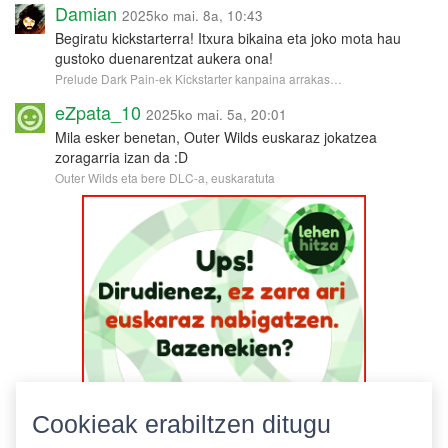
Damian
2025ko mai. 8a, 10:43
Begiratu kickstarterra! Itxura bikaina eta joko mota hau
gustoko duenarentzat aukera ona!
Prelude Dark Pain-ek Kickstarter kanpaina arrakas…
eZpata_10
2025ko mai. 5a, 20:01
Mila esker benetan, Outer Wilds euskaraz jokatzea
zoragarria izan da :D
Outer Wilds eta bere DLC-a, euskaratuta
Cookieak erabiltzen ditugu