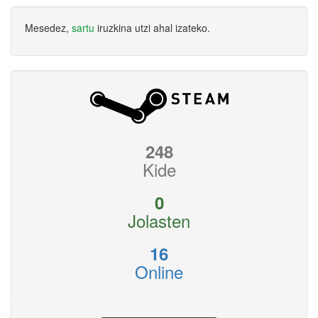
Mesedez,
sartu
iruzkina utzi ahal izateko.
248
Kide
0
Jolasten
16
Online