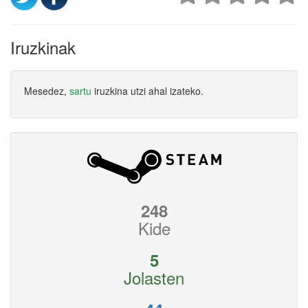
Iruzkinak
Mesedez,
sartu
iruzkina utzi ahal izateko.
248
Kide
5
Jolasten