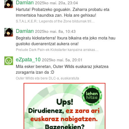
Damian
2025ko mai. 20a, 23:04
Hartuta! Probatzeko goguakin. Zaharra probatu eta
immertsioa haundixa zan. Hola are gehixau!
S.T.A.L.K.E.R.: Legends of the Zone bildumak tril…
Damian
2025ko mai. 8a, 10:43
Begiratu kickstarterra! Itxura bikaina eta joko mota hau
gustoko duenarentzat aukera ona!
Prelude Dark Pain-ek Kickstarter kanpaina arrakas…
eZpata_10
2025ko mai. 5a, 20:01
Mila esker benetan, Outer Wilds euskaraz jokatzea
zoragarria izan da :D
Outer Wilds eta bere DLC-a, euskaratuta