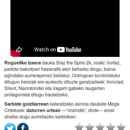
Roguelike izaera
dauka Slay the Spire 2k, noski: hortaz,
partida bakoitzari hasieratik ekin beharko diogu, baina
egindako aurrerapenez baliatuz. Oraingoan kontrolatuko
ditugun heroiak ere aurkeztu dituzte garatzaileek: Ironclad,
Silent, Necrobinder eta iragarri gabeko laugarren
protagonista ditugu hautatzeko.
Sarbide goiztiarrean
kaleratzeko asmoa daukate Mega
Critekoek:
datorren urtean
—”oraindik”, diote— erosi
ahalko dugu aurretiazko sarbidean.