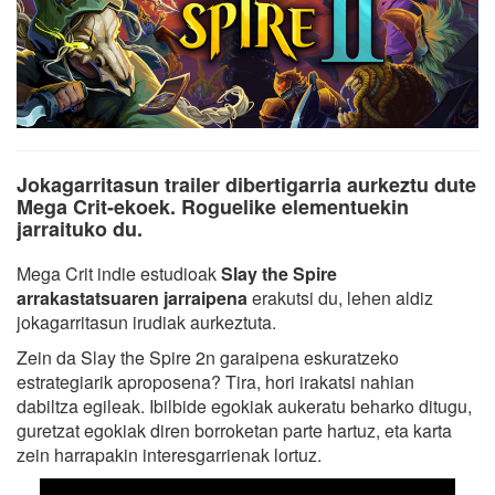
Jokagarritasun trailer dibertigarria aurkeztu dute
Mega Crit-ekoek. Roguelike elementuekin
jarraituko du.
Mega Crit indie estudioak
Slay the Spire
arrakastatsuaren jarraipena
erakutsi du, lehen aldiz
jokagarritasun irudiak aurkeztuta.
Zein da Slay the Spire 2n garaipena eskuratzeko
estrategiarik aproposena? Tira, hori irakatsi nahian
dabiltza egileak. Ibilbide egokiak aukeratu beharko ditugu,
guretzat egokiak diren borroketan parte hartuz, eta karta
zein harrapakin interesgarrienak lortuz.