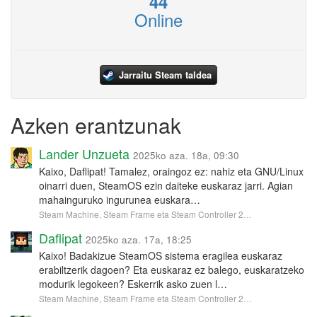
44
Online
Jarraitu Steam taldea
Azken erantzunak
Lander Unzueta
2025ko aza. 18a, 09:30
Kaixo, Daflipat! Tamalez, oraingoz ez: nahiz eta GNU/Linux
oinarri duen, SteamOS ezin daiteke euskaraz jarri. Agian
mahainguruko ingurunea euskara…
Steam Machine, Steam Frame eta Steam Controller 2…
Daflipat
2025ko aza. 17a, 18:25
Kaixo! Badakizue SteamOS sistema eragilea euskaraz
erabiltzerik dagoen? Eta euskaraz ez balego, euskaratzeko
modurik legokeen? Eskerrik asko zuen l…
Steam Machine, Steam Frame eta Steam Controller 2…