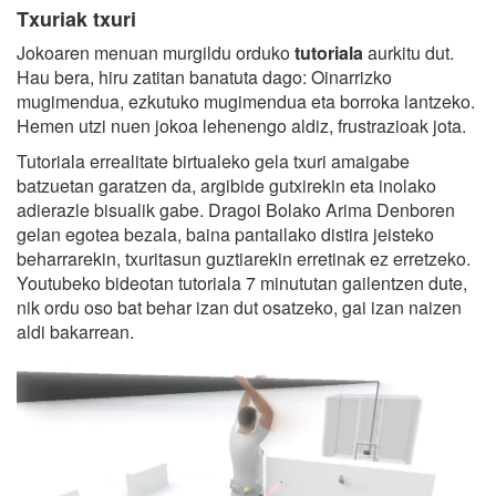
Txuriak txuri
Jokoaren menuan murgildu orduko
tutoriala
aurkitu dut.
Hau bera, hiru zatitan banatuta dago: Oinarrizko
mugimendua, ezkutuko mugimendua eta borroka lantzeko.
Hemen utzi nuen jokoa lehenengo aldiz, frustrazioak jota.
Tutoriala errealitate birtualeko gela txuri amaigabe
batzuetan garatzen da, argibide gutxirekin eta inolako
adierazle bisualik gabe. Dragoi Bolako Arima Denboren
gelan egotea bezala, baina pantailako distira jeisteko
beharrarekin, txuritasun guztiarekin erretinak ez erretzeko.
Youtubeko bideotan tutoriala 7 minututan gailentzen dute,
nik ordu oso bat behar izan dut osatzeko, gai izan naizen
aldi bakarrean.