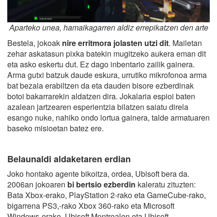
Aparteko unea, hamaikagarren aldiz errepikatzen den arte
Bestela, jokoak
nire erritmora jolasten utzi dit
. Mailetan
zehar askatasun pixka batekin mugitzeko aukera eman dit
eta asko eskertu dut. Ez dago inbentario zailik gainera.
Arma gutxi batzuk daude eskura, urrutiko mikrofonoa arma
bat bezala erabiltzen da eta dauden bisore ezberdinak
botoi bakarrarekin aldatzen dira. Jokalaria espioi baten
azalean jartzearen esperientzia bilatzen saiatu direla
esango nuke, nahiko ondo lortua gainera, talde armatuaren
baseko misioetan batez ere.
Belaunaldi aldaketaren erdian
Joko hontako agente bikoitza, ordea, Ubisoft bera da.
2006an jokoaren
bi bertsio ezberdin
kaleratu zituzten:
Bata Xbox-erako, PlayStation 2-rako eta GameCube-rako,
bigarrena PS3,-rako Xbox 360-rako eta Microsoft
Windows-erako. Ubisoft Montrealen eta Ubisoft