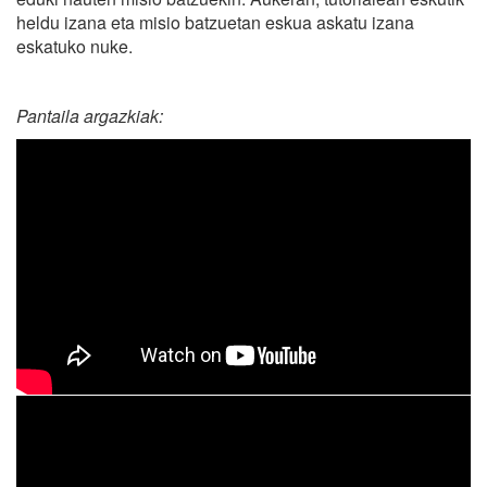
heldu izana eta misio batzuetan eskua askatu izana
eskatuko nuke.
Pantaila argazkiak: