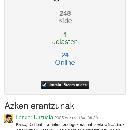
248
Kide
4
Jolasten
24
Online
Jarraitu Steam taldea
Azken erantzunak
Lander Unzueta
2025ko aza. 18a, 09:30
Kaixo, Daflipat! Tamalez, oraingoz ez: nahiz eta GNU/Linux
oinarri duen, SteamOS ezin daiteke euskaraz jarri. Agian