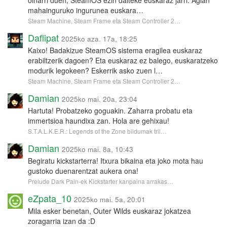
mahainguruko ingurunea euskara…
Steam Machine, Steam Frame eta Steam Controller 2…
Daflipat
2025ko aza. 17a, 18:25
Kaixo! Badakizue SteamOS sistema eragilea euskaraz
erabiltzerik dagoen? Eta euskaraz ez balego, euskaratzeko
modurik legokeen? Eskerrik asko zuen l…
Steam Machine, Steam Frame eta Steam Controller 2…
Damian
2025ko mai. 20a, 23:04
Hartuta! Probatzeko goguakin. Zaharra probatu eta
immertsioa haundixa zan. Hola are gehixau!
S.T.A.L.K.E.R.: Legends of the Zone bildumak tril…
Damian
2025ko mai. 8a, 10:43
Begiratu kickstarterra! Itxura bikaina eta joko mota hau
gustoko duenarentzat aukera ona!
Prelude Dark Pain-ek Kickstarter kanpaina arrakas…
eZpata_10
2025ko mai. 5a, 20:01
Mila esker benetan, Outer Wilds euskaraz jokatzea
zoragarria izan da :D