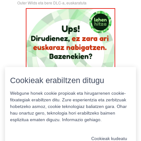
Outer Wilds eta bere DLC-a, euskaratuta
Cookieak erabiltzen ditugu
Webgune honek cookie propioak eta hirugarrenen cookie-
fitxategiak erabiltzen ditu. Zure esperientzia eta zerbitzuak
hobetzeko asmoz, cookie teknologiaz baliatzen gara. Ohar
hau onartuz gero, teknologia hori erabiltzeko baimen
esplizitua ematen diguzu.
Informazio gehiago.
Pribatutasun politika
|
Cookie politika
|
Lizentziak
Erabilera baldintzak
Kontaktua
|
Estatistikak
Cookieak kudeatu