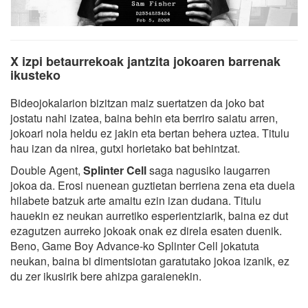
X izpi betaurrekoak jantzita jokoaren barrenak
ikusteko
Bideojokalarion bizitzan maiz suertatzen da joko bat
jostatu nahi izatea, baina behin eta berriro saiatu arren,
jokoari nola heldu ez jakin eta bertan behera uztea. Titulu
hau izan da nirea, gutxi horietako bat behintzat.
Double Agent,
Splinter Cell
saga nagusiko laugarren
jokoa da. Erosi nuenean guztietan berriena zena eta duela
hilabete batzuk arte amaitu ezin izan dudana. Titulu
hauekin ez neukan aurretiko esperientziarik, baina ez dut
ezagutzen aurreko jokoak onak ez direla esaten duenik.
Beno, Game Boy Advance-ko Splinter Cell jokatuta
neukan, baina bi dimentsiotan garatutako jokoa izanik, ez
du zer ikusirik bere ahizpa garaienekin.