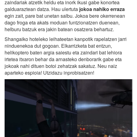
zaindariak atzetik heldu eta inork ikusi gabe konortea
galduaraztean datza. Hau ulertuta
jokoa nahiko erraza
egin zait, pare bat unetan salbu. Jokoa bere okerrenean
dago froga eta akats moduan funtzionatzen duenean,
helburu batzuk era jakin batean osatzera behartuz.
Shangaiko hoteleko leihateetan kanpotik rapelatzen jarri
ninduenekoa dut gogoan. Elkarrizketa bat entzun,
helikoptero baten argia saiestu eta zaindari bat lehiora
irtetea itxaron behar da arnasteko denborarik gabe eta
jokoak nahi dituen botoi zehatzak sakatuz. Neu naiz
aparteko espioia! Utzidazu inprobisatzen!