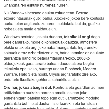
Shanghairen eskutik hurrenez hurren.
Nik Windows bertsioa daukat eskuartean. Bertsio
ezberdintasunak gutxi balira, Xboxeko jokoa bere kontsola
aurkarietan argitaratu zenaren moldaketa bat da, grafiko
hobeak eta maila eraldatuekin.
Windows bertsioa, jostatu dudana,
teknikoki ongi
dago
bere garairako, modelo konplexuak dauzka, atmosfera
efektu onak eta argi joko nabarmengarriak. Inguruneko
soinuak erraz ezberdintzen dira, baina tamalez ez daukate
garrantzia handirik jostagarritasunarekiko. 2006ko
bideojokoak garai arraro batean daude atzera begira
teknikoki epaitzeko, hurrego urtean Bioshock, Modern
Warfare, Halo 3 eta noski, Crysis argitaratuko zirelako,
ordurarte ikusitako gehiena zaharkituta utziz.
Oro har, jokoa atsegin dut.
Kontrola eta goardien adimen
artifizialaren aurkako borroka amaitu ostean joko
entretenigarri batekin topo egin dut. Jarraitzeko moduko
garrantzia behintzat daukan istorioarekin eta tentsioan
eduki nauten misio batzuekin. Aukeran, tutorialean eskutik