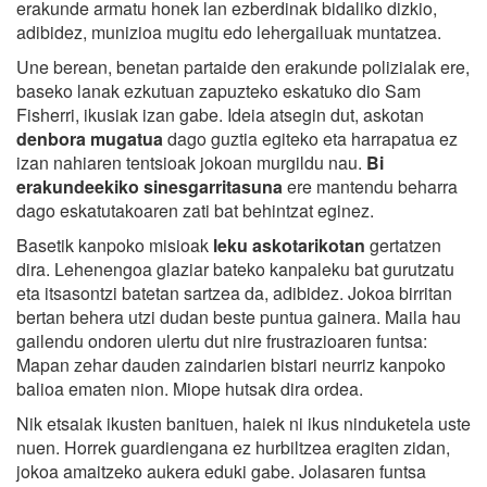
erakunde armatu honek lan ezberdinak bidaliko dizkio,
adibidez, munizioa mugitu edo lehergailuak muntatzea.
Une berean, benetan partaide den erakunde polizialak ere,
baseko lanak ezkutuan zapuzteko eskatuko dio Sam
Fisherri, ikusiak izan gabe. Ideia atsegin dut, askotan
denbora mugatua
dago guztia egiteko eta harrapatua ez
izan nahiaren tentsioak jokoan murgildu nau.
Bi
erakundeekiko sinesgarritasuna
ere mantendu beharra
dago eskatutakoaren zati bat behintzat eginez.
Basetik kanpoko misioak
leku askotarikotan
gertatzen
dira. Lehenengoa glaziar bateko kanpaleku bat gurutzatu
eta itsasontzi batetan sartzea da, adibidez. Jokoa birritan
bertan behera utzi dudan beste puntua gainera. Maila hau
gailendu ondoren ulertu dut nire frustrazioaren funtsa:
Mapan zehar dauden zaindarien bistari neurriz kanpoko
balioa ematen nion. Miope hutsak dira ordea.
Nik etsaiak ikusten banituen, haiek ni ikus ninduketela uste
nuen. Horrek guardiengana ez hurbiltzea eragiten zidan,
jokoa amaitzeko aukera eduki gabe. Jolasaren funtsa