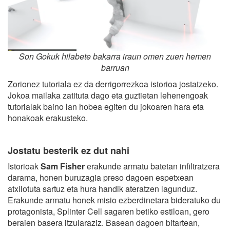
Son Gokuk hilabete bakarra iraun omen zuen hemen
barruan
Zorionez tutoriala ez da derrigorrezkoa istorioa jostatzeko.
Jokoa mailaka zatituta dago eta guztietan lehenengoak
tutorialak baino lan hobea egiten du jokoaren hara eta
honakoak erakusteko.
Jostatu besterik ez dut nahi
Istorioak
Sam Fisher
erakunde armatu batetan infiltratzera
darama, honen buruzagia preso dagoen espetxean
atxilotuta sartuz eta hura handik ateratzen lagunduz.
Erakunde armatu honek misio ezberdinetara bideratuko du
protagonista, Splinter Cell sagaren betiko estiloan, gero
beraien basera itzularaziz. Basean dagoen bitartean,