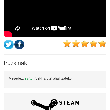
Iruzkinak
Mesedez,
sartu
iruzkina utzi ahal izateko.