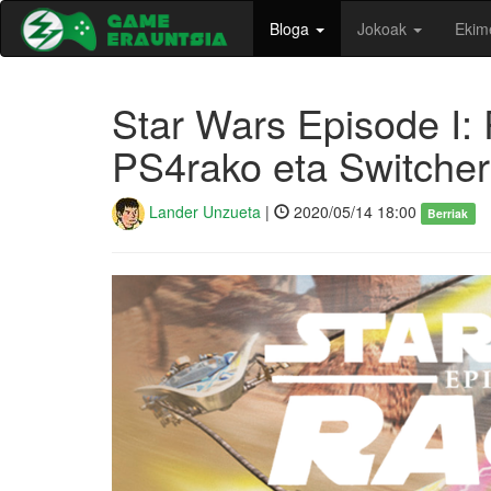
Bloga
Jokoak
Ekim
Star Wars Episode I: 
PS4rako eta Switche
Lander Unzueta
|
2020/05/14 18:00
Berriak