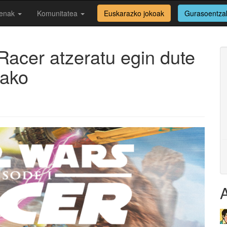
enak
Komunitatea
Euskarazko jokoak
Gurasoentza
Racer atzeratu egin dute
rako