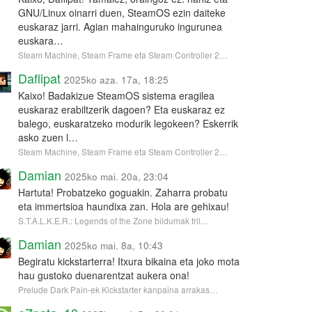
GNU/Linux oinarri duen, SteamOS ezin daiteke
euskaraz jarri. Agian mahainguruko ingurunea
euskara…
Steam Machine, Steam Frame eta Steam Controller 2…
Daflipat
2025ko aza. 17a, 18:25
Kaixo! Badakizue SteamOS sistema eragilea
euskaraz erabiltzerik dagoen? Eta euskaraz ez
balego, euskaratzeko modurik legokeen? Eskerrik
asko zuen l…
Steam Machine, Steam Frame eta Steam Controller 2…
Damian
2025ko mai. 20a, 23:04
Hartuta! Probatzeko goguakin. Zaharra probatu
eta immertsioa haundixa zan. Hola are gehixau!
S.T.A.L.K.E.R.: Legends of the Zone bildumak tril…
Damian
2025ko mai. 8a, 10:43
Begiratu kickstarterra! Itxura bikaina eta joko mota
hau gustoko duenarentzat aukera ona!
Prelude Dark Pain-ek Kickstarter kanpaina arrakas…