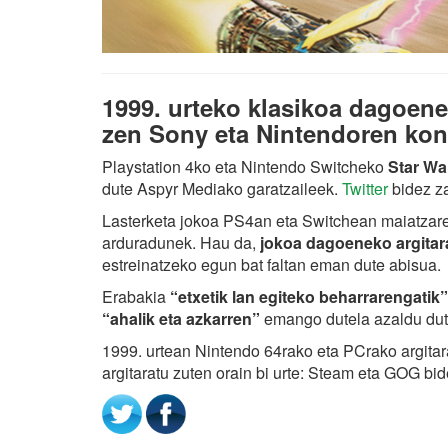
1999. urteko klasikoa dagoen
zen Sony eta Nintendoren kon
Playstation 4ko eta Nintendo Switcheko
Star Wa
dute Aspyr Mediako garatzaileek.
Twitter
bidez z
Lasterketa jokoa PS4an eta Switchean maiatzare
arduradunek. Hau da,
jokoa dagoeneko argitar
estreinatzeko egun bat faltan eman dute abisua.
Erabakia
“etxetik lan egiteko beharrarengatik
“ahalik eta azkarren”
emango dutela azaldu dut
1999. urtean Nintendo 64rako eta PCrako argitar
argitaratu zuten orain bi urte: Steam eta GOG bid