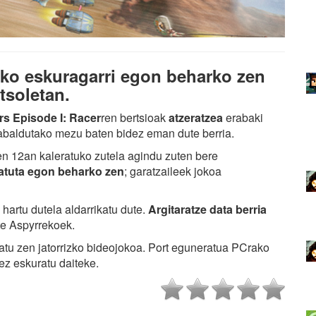
eko eskuragarri egon beharko zen
tsoletan.
rs Episode I: Racer
ren bertsioak
atzeratzea
erabaki
abaldutako mezu baten bidez eman dute berria.
n 12an kaleratuko zutela agindu zuten bere
atuta egon beharko zen
; garatzaileek jokoa
”
hartu dutela aldarrikatu dute.
Argitaratze data berria
e Aspyrrekoek.
atu zen jatorrizko bideojokoa. Port eguneratua PCrako
ez eskuratu daiteke.