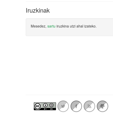
Iruzkinak
Mesedez,
sartu
iruzkina utzi ahal izateko.