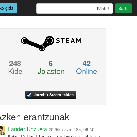
ko gida
Sartu
248
6
42
Kide
Jolasten
Online
Jarraitu Steam taldea
Azken erantzunak
Lander Unzueta
2025ko aza. 18a, 09:30
Kaixo, Daflipat! Tamalez, oraingoz ez: nahiz eta