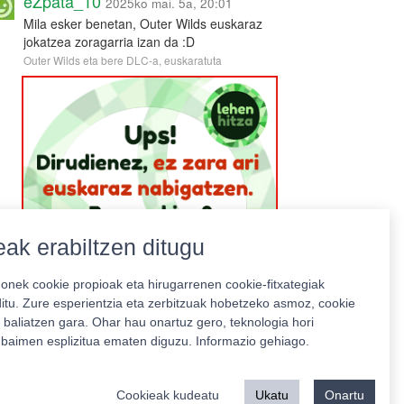
eZpata_10
2025ko mai. 5a, 20:01
Mila esker benetan, Outer Wilds euskaraz
jokatzea zoragarria izan da :D
Outer Wilds eta bere DLC-a, euskaratuta
ak erabiltzen ditugu
nek cookie propioak eta hirugarrenen cookie-fitxategiak
ditu. Zure esperientzia eta zerbitzuak hobetzeko asmoz, cookie
 baliatzen gara. Ohar hau onartuz gero, teknologia hori
o baimen esplizitua ematen diguzu.
Informazio gehiago.
Babeslea:
Cookieak kudeatu
Ukatu
Onartu