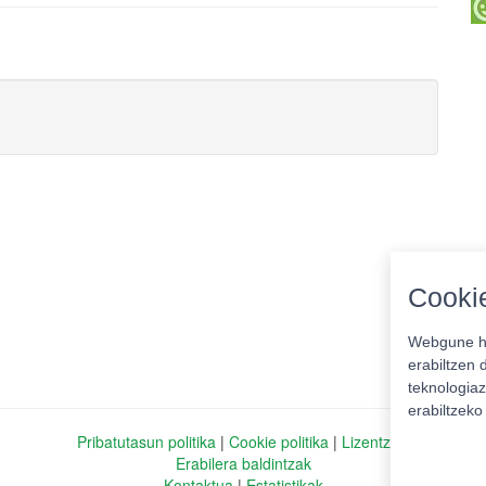
Cookie
Webgune ho
erabiltzen 
teknologiaz
erabiltzek
Pribatutasun politika
|
Cookie politika
|
Lizentziak
Erabilera baldintzak
Kontaktua
|
Estatistikak