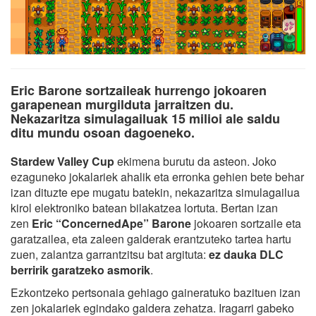
Eric Barone sortzaileak hurrengo jokoaren
garapenean murgilduta jarraitzen du.
Nekazaritza simulagailuak 15 milioi ale saldu
ditu mundu osoan dagoeneko.
Stardew Valley Cup
ekimena burutu da asteon. Joko
ezaguneko jokalariek ahalik eta erronka gehien bete behar
izan dituzte epe mugatu batekin, nekazaritza simulagailua
kirol elektroniko batean bilakatzea lortuta. Bertan izan
zen
Eric “ConcernedApe” Barone
jokoaren sortzaile eta
garatzailea, eta zaleen galderak erantzuteko tartea hartu
zuen, zalantza garrantzitsu bat argituta:
ez dauka DLC
berririk garatzeko asmorik
.
Ezkontzeko pertsonaia gehiago gaineratuko bazituen izan
zen jokalariek egindako galdera zehatza. Iragarri gabeko