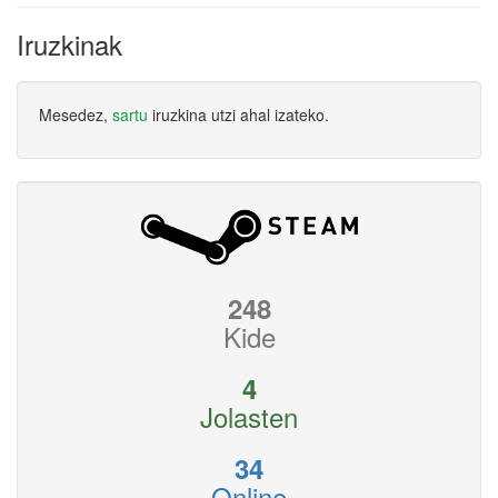
Iruzkinak
Mesedez,
sartu
iruzkina utzi ahal izateko.
248
Kide
4
Jolasten
34
Online