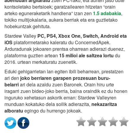
abenduan argitaratu
zuen PC-rako, eta aurten jaso dute
kontsoletako bertsioek; garatzailearen hitzetan “orain
arteko eguneraketarik handiena” izan zen
1.5 adabakia
,
tokiko multijokalaria, aukera berriak eta era guztietako
hobekuntzak gehituta.
Stardew Valley
PC, PS4, Xbox One, Switch, Android eta
iOS
plataformetarako kaleratu du ConcernedApek.
Arduradunak jokoaren prentsa oharrean adierazi duenez,
plataforma guztien artean
15 milioi ale saltzea lortu
du
2016. urtean merkaturatu zuenetik.
Eduki gehigarrietan lan egiten ibili beharrean, prestatzen
ari den
joko berriaren garapen prozesuan buru-
belarri
ari dela azaldu zuen Baronek. Orain hiru urte
iragarri zuen bideo-joko berria, baina oraindik ez du honen
inguruko xehetasun askorik eman: Stardew Valleyren
munduan kokatuko dela soilik adierazita,
nekazaritza
alboratu
egingo du hurrengo jokoak.