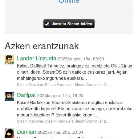
Jarraitu Steam taldea
Azken erantzunak
Lander Unzueta
2025ko aza. 18a, 09:30
Kaixo, Daflipat! Tamalez, oraingoz ez: nahiz eta GNU/Linux
oinarri duen, SteamOS ezin daiteke euskaraz jarri. Agian
mahainguruko ingurunea euskara…
Steam Machine, Steam Frame eta Steam Controller 2…
Daflipat
2025ko aza. 17a, 18:25
Kaixo! Badakizue SteamOS sistema eragilea euskaraz
erabiltzerik dagoen? Eta euskaraz ez balego, euskaratzeko
modurik legokeen? Eskerrik asko zuen l…
Steam Machine, Steam Frame eta Steam Controller 2…
Damian
2025ko mai. 20a, 23:04