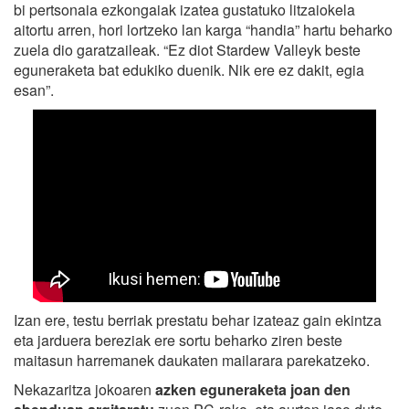
bi pertsonaia ezkongaiak izatea gustatuko litzaiokela
aitortu arren, hori lortzeko lan karga “handia” hartu beharko
zuela dio garatzaileak. “Ez diot Stardew Valleyk beste
eguneraketa bat edukiko duenik. Nik ere ez dakit, egia
esan”.
Izan ere, testu berriak prestatu behar izateaz gain ekintza
eta jarduera bereziak ere sortu beharko ziren beste
maitasun harremanek daukaten mailarara parekatzeko.
Nekazaritza jokoaren
azken eguneraketa joan den