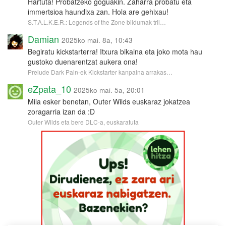
Hartuta! Probatzeko goguakin. Zaharra probatu eta
immertsioa haundixa zan. Hola are gehixau!
S.T.A.L.K.E.R.: Legends of the Zone bildumak tril…
Damian
2025ko mai. 8a, 10:43
Begiratu kickstarterra! Itxura bikaina eta joko mota hau
gustoko duenarentzat aukera ona!
Prelude Dark Pain-ek Kickstarter kanpaina arrakas…
eZpata_10
2025ko mai. 5a, 20:01
Mila esker benetan, Outer Wilds euskaraz jokatzea
zoragarria izan da :D
Outer Wilds eta bere DLC-a, euskaratuta