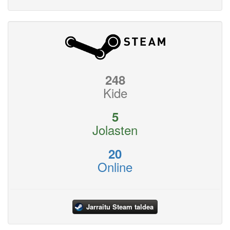
248
Kide
5
Jolasten
20
Online
Jarraitu Steam taldea