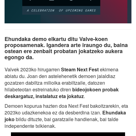
Ehundaka demo elkartu ditu Valve-koen
proposamenak. Igandera arte iraungo du, baina
ostean ere zenbait probatan jokatzeko aukera
egongo da.
Valvek 2023ko hirugarren
Steam Next Fest
ekimena
abiatu du. Joan den astelehenetik demoen jaialdiaz
gozatzen dabiltza milioika erabiltzaile, datozen
hilabeteotan estreinatuko diren
bideojokoen probak
deskargatuz, instalatuz eta jokatuz
.
Demoen kopurua hazten doa Next Fest bakoitzarekin, eta
2023ko udazkenekoa ez da desberdina izan.
Ehundaka
joko
bildu dituzte, bai garatzaile handienak, bai talde
independente txikienak.