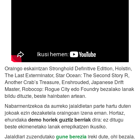
Oraingo eskaintzan
Stronghold Definitive Edition, Holstin,
The Last Exterminator, Star Ocean: The Second Story R,
Another Crab’s Treasure, Enshrouded, Japanese Drift
Master, Robocop: Rogue City edo Foundry
bezalako lanak
bildu dituzte, beste hainbaten artean.
Nabarmentzekoa da aurreko jaialdietan parte hartu duten
jokoak ezin dezaketela oraingoan izena eman. Hortaz,
ehundaka
demo horiek guztiz berriak
dira: ez ditugu
beste ekimenetako lanak errepikatzen ikusiko.
Jaialdiari zuzendutako
gune berezia
ireki dute, ohi bezala.