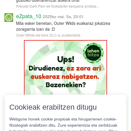
Prelude Dark Pain-ek Kickstarter kanpaina arrakas…
eZpata_10
2025ko mai. 5a, 20:01
Mila esker benetan, Outer Wilds euskaraz jokatzea
zoragarria izan da :D
Outer Wilds eta bere DLC-a, euskaratuta
Cookieak erabiltzen ditugu
Webgune honek cookie propioak eta hirugarrenen cookie-
fitxategiak erabiltzen ditu. Zure esperientzia eta zerbitzuak