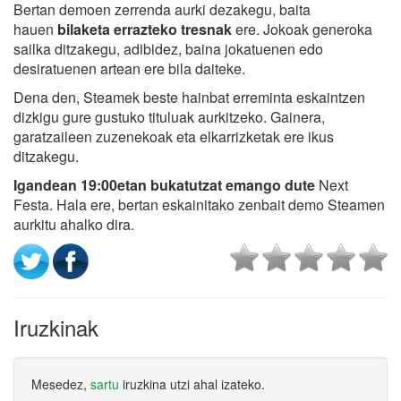
Bertan demoen zerrenda aurki dezakegu, baita
hauen
bilaketa errazteko tresnak
ere. Jokoak generoka
sailka ditzakegu, adibidez, baina jokatuenen edo
desiratuenen artean ere bila daiteke.
Dena den, Steamek beste hainbat erreminta eskaintzen
dizkigu gure gustuko tituluak aurkitzeko. Gainera,
garatzaileen zuzenekoak eta elkarrizketak ere ikus
ditzakegu.
Igandean 19:00etan bukatutzat emango dute
Next
Festa. Hala ere, bertan eskainitako zenbait demo Steamen
aurkitu ahalko dira.
Iruzkinak
Mesedez,
sartu
iruzkina utzi ahal izateko.