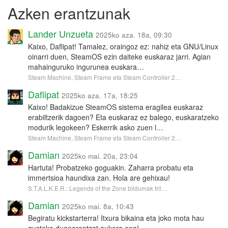
Azken erantzunak
Lander Unzueta
2025ko aza. 18a, 09:30
Kaixo, Daflipat! Tamalez, oraingoz ez: nahiz eta GNU/Linux
oinarri duen, SteamOS ezin daiteke euskaraz jarri. Agian
mahainguruko ingurunea euskara…
Steam Machine, Steam Frame eta Steam Controller 2…
Daflipat
2025ko aza. 17a, 18:25
Kaixo! Badakizue SteamOS sistema eragilea euskaraz
erabiltzerik dagoen? Eta euskaraz ez balego, euskaratzeko
modurik legokeen? Eskerrik asko zuen l…
Steam Machine, Steam Frame eta Steam Controller 2…
Damian
2025ko mai. 20a, 23:04
Hartuta! Probatzeko goguakin. Zaharra probatu eta
immertsioa haundixa zan. Hola are gehixau!
S.T.A.L.K.E.R.: Legends of the Zone bildumak tril…
Damian
2025ko mai. 8a, 10:43
Begiratu kickstarterra! Itxura bikaina eta joko mota hau
gustoko duenarentzat aukera ona!