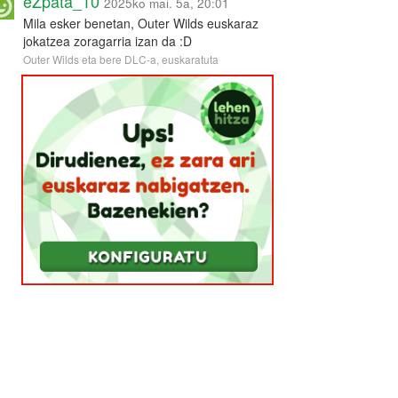
eZpata_10
2025ko mai. 5a, 20:01
Mila esker benetan, Outer Wilds euskaraz
jokatzea zoragarria izan da :D
Outer Wilds eta bere DLC-a, euskaratuta