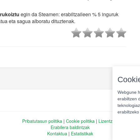
rukoiztu
egin da Steamen: erabiltzaileen % 5 inguruk
atua eta sagua alboratu dituztenak.
Cookie
Webgune ho
erabiltzen 
teknologiaz
erabiltzek
Pribatutasun politika
|
Cookie politika
|
Lizentziak
Erabilera baldintzak
Kontaktua
|
Estatistikak