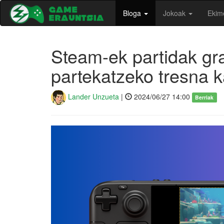
Bloga
Jokoak
Ekim
Steam-ek partidak gr
partekatzeko tresna k
Lander Unzueta
|
2024/06/27 14:00
Berriak