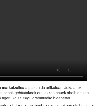
n markatzailea
aipatzen da artikuluan. Jokalariek
ita jokoak gehitutakoak ere: azken hauek ahalbidetzen
 agertuko zaizkigu grabatutako bideoetan.
arerioak hiltzerakoan, bonbak ezartzerakoan eta bestelako