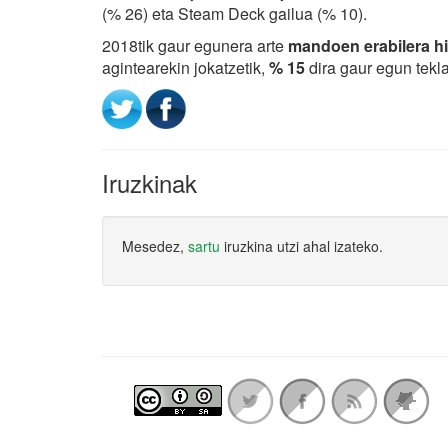
(% 26) eta Steam Deck gailua (% 10).
2018tik gaur egunera arte
mandoen erabilera hi
agintearekin jokatzetik,
% 15
dira gaur egun tekl
Iruzkinak
Mesedez,
sartu
iruzkina utzi ahal izateko.