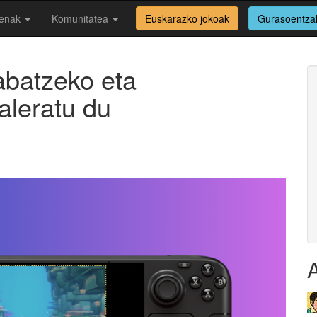
enak
Komunitatea
Euskarazko jokoak
Gurasoentza
abatzeko eta
aleratu du