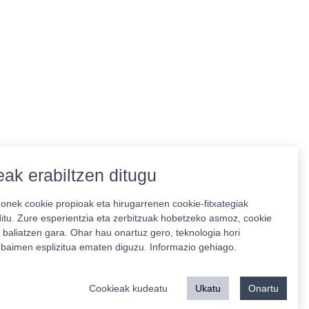
ak erabiltzen ditugu
nek cookie propioak eta hirugarrenen cookie-fitxategiak
ditu. Zure esperientzia eta zerbitzuak hobetzeko asmoz, cookie
 baliatzen gara. Ohar hau onartuz gero, teknologia hori
o baimen esplizitua ematen diguzu.
Informazio gehiago.
Babeslea:
Cookieak kudeatu
Ukatu
Onartu