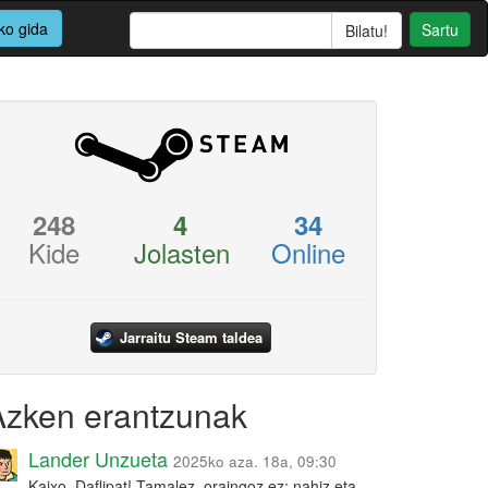
ko gida
Sartu
248
4
34
Kide
Jolasten
Online
Jarraitu Steam taldea
Azken erantzunak
Lander Unzueta
2025ko aza. 18a, 09:30
Kaixo, Daflipat! Tamalez, oraingoz ez: nahiz eta