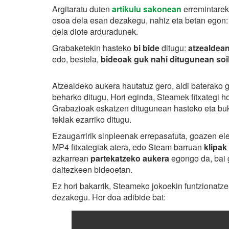
Argitaratu duten
artikulu sakonean
erremintarek
osoa dela esan dezakegu, nahiz eta betan egon: 
dela diote arduradunek.
Grabaketekin hasteko
bi bide
ditugu:
atzealdean
edo, bestela,
bideoak guk nahi ditugunean soil
Atzealdeko aukera hautatuz gero, aldi baterako 
beharko ditugu. Hori eginda, Steamek fitxategi 
Grabazioak eskatzen ditugunean hasteko eta buka
teklak ezarriko ditugu.
Ezaugarririk sinpleenak errepasatuta, goazen el
MP4 fitxategiak atera, edo Steam barruan
klipak
azkarrean
partekatzeko aukera
egongo da, bai 
daitezkeen bideoetan.
Ez hori bakarrik, Steameko jokoekin funtzionatz
dezakegu. Hor doa adibide bat: