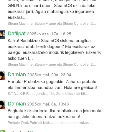
GNU/Linux oinarri duen, SteamOS ezin daiteke
euskaraz jarri. Agian mahainguruko ingurunea
euskara…
Steam Machine, Steam Frame eta Steam Controller 2…
Daflipat
2025ko aza. 17a, 18:25
Kaixo! Badakizue SteamOS sistema eragilea
euskaraz erabiltzerik dagoen? Eta euskaraz ez
balego, euskaratzeko modurik legokeen? Eskerrik
asko zuen l…
Steam Machine, Steam Frame eta Steam Controller 2…
Damian
2025ko mai. 20a, 23:04
Hartuta! Probatzeko goguakin. Zaharra probatu
eta immertsioa haundixa zan. Hola are gehixau!
S.T.A.L.K.E.R.: Legends of the Zone bildumak tril…
Damian
2025ko mai. 8a, 10:43
Begiratu kickstarterra! Itxura bikaina eta joko mota
hau gustoko duenarentzat aukera ona!
Prelude Dark Pain-ek Kickstarter kanpaina arrakas…