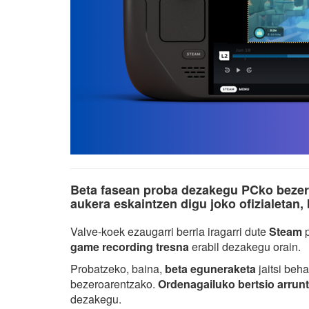
Beta fasean proba dezakegu PCko bezer
aukera eskaintzen digu joko ofizialetan
Valve-koek ezaugarri berria iragarri dute
Steam
game recording tresna
erabil dezakegu orain.
Probatzeko, baina,
beta eguneraketa
jaitsi beh
bezeroarentzako.
Ordenagailuko bertsio arrun
dezakegu.