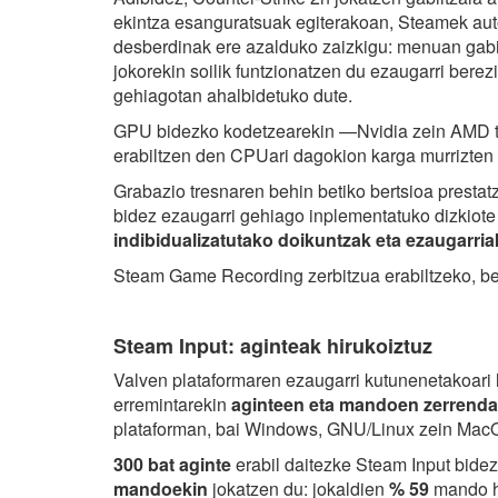
ekintza esanguratsuak egiterakoan, Steamek au
desberdinak ere azalduko zaizkigu: menuan gabil
jokorekin soilik funtzionatzen du ezaugarri ber
gehiagotan ahalbidetuko dute.
GPU bidezko kodetzearekin —Nvidia zein AMD tx
erabiltzen den CPUari dagokion karga murrizten 
Grabazio tresnaren behin betiko bertsioa prestat
bidez ezaugarri gehiago inplementatuko dizkiote
indibidualizatutako doikuntzak eta ezaugarria
Steam Game Recording zerbitzua erabiltzeko, bez
Steam Input: aginteak hirukoiztuz
Valven plataformaren ezaugarri kutunenetakoari l
erremintarekin
aginteen eta mandoen zerrenda 
plataforman, bai Windows, GNU/Linux zein MacO
300 bat aginte
erabil daitezke Steam Input bid
mandoekin
jokatzen du: jokaldien
% 59
mando ha