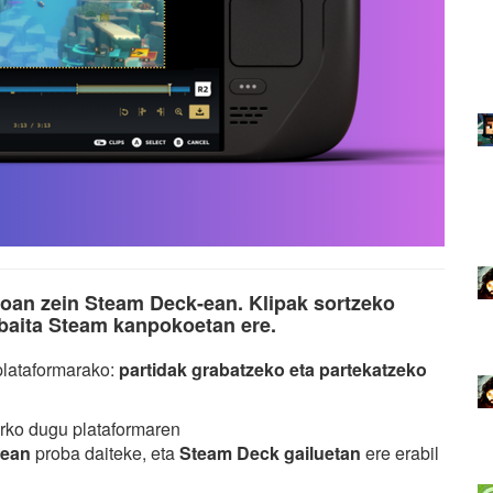
oan zein Steam Deck-ean. Klipak sortzeko
, baita Steam kanpokoetan ere.
plataformarako:
partidak grabatzeko eta partekatzeko
arko dugu plataformaren
tean
proba daiteke, eta
Steam Deck gailuetan
ere erabil