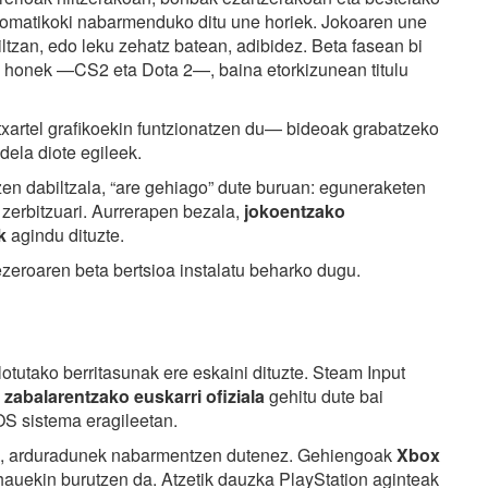
tomatikoki nabarmenduko ditu une horiek. Jokoaren une
tzan, edo leku zehatz batean, adibidez. Beta fasean bi
ezi honek —CS2 eta Dota 2—, baina etorkizunean titulu
artel grafikoekin funtzionatzen du— bideoak grabatzeko
dela diote egileek.
zen dabiltzala, “are gehiago” dute buruan: eguneraketen
 zerbitzuari. Aurrerapen bezala,
jokoentzako
k
agindu dituzte.
eroaren beta bertsioa instalatu beharko dugu.
otutako berritasunak ere eskaini dituzte. Steam Input
zabalarentzako euskarri ofiziala
gehitu dute bai
S sistema eragileetan.
ez, arduradunek nabarmentzen dutenez. Gehiengoak
Xbox
uekin burutzen da. Atzetik dauzka PlayStation aginteak