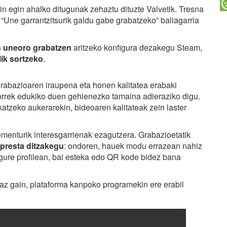
in egin ahalko ditugunak zehaztu dituzte Valvetik. Tresna
“Une garrantzitsurik galdu gabe grabatzeko” baliagarria
 uneoro grabatzen
aritzeko konfigura dezakegu Steam,
ik sortzeko
.
grabazioaren iraupena eta honen kalitatea erabaki
horrek edukiko duen gehienezko tamaina adieraziko digu.
tzeko aukerarekin, bideoaren kalitateak zein laster
ementurik interesgarrienak ezagutzera. Grabazioetatik
 presta ditzakegu
: ondoren, hauek modu errazean nahiz
gure profilean, bai esteka edo QR kode bidez bana
eaz gain, plataforma kanpoko programekin ere erabil