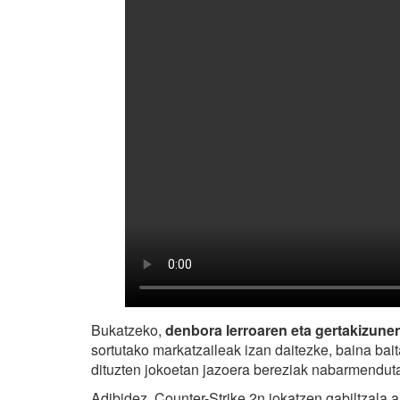
Bukatzeko,
denbora lerroaren eta gertakizune
sortutako markatzaileak izan daitezke, baina ba
dituzten jokoetan jazoera bereziak nabarmenduta
Adibidez, Counter-Strike 2n jokatzen gabiltzala 